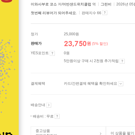
이와사부로 코소
저/
어반샌드위치클럽
역
그린비
2026년 05
첫번째 리뷰어가 되어주세요.
판매지수 66
정가
25,000원
23,750
원
판매가
(5% 할인)
YES포인트
0원
5만원이상 구매 시 2천원 추가적립
결제혜택
카드/간편결제 혜택을 확인하세요
배송안내
배송비 : 무료
중고상품
이 상품을 팔기