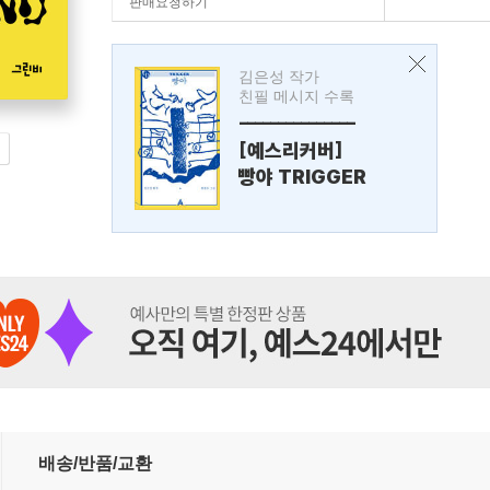
판매요청하기
김은성 작가
친필 메시지 수록
---------------
[예스리커버]
빵야 TRIGGER
배송/반품/교환