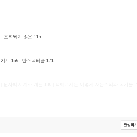
7 | 포획되지 않은 115
쿄기계 156 | 반스펙터클 171
 | 원자력 세계사 개관 186 | 핵에너지는 어떻게 자본주의와 국가
48 | 생활 환경 방어 259 | 유동적 하층계급 노동자의 투쟁 267 | 상호
82
관심작가