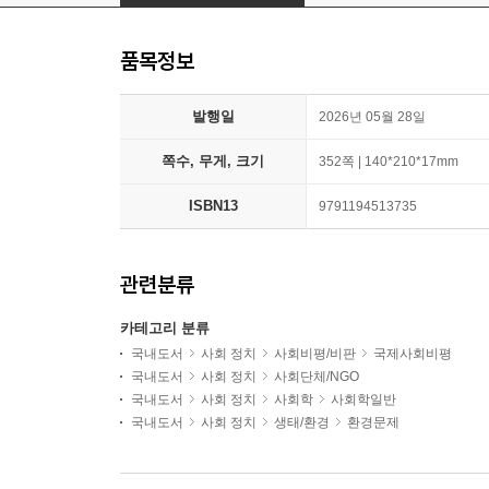
품목정보
발행일
2026년 05월 28일
쪽수, 무게, 크기
352쪽 | 140*210*17mm
ISBN13
9791194513735
관련분류
카테고리 분류
국내도서
사회 정치
사회비평/비판
국제사회비평
국내도서
사회 정치
사회단체/NGO
국내도서
사회 정치
사회학
사회학일반
국내도서
사회 정치
생태/환경
환경문제