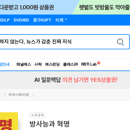
D/LP
DVD/BD
문구
/GIFT
티켓
독서유형검사
RBTI Lab
장안내
채널예스
사락
예스펀딩
클래스24
독서유형검사
AI 일문백답
의견 남기면 YES상품권!
국제사회비평
소득공제
방사능과 혁명