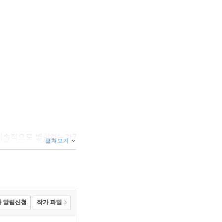
를 기술적으로 병합하는가?
펼쳐보기
 부조 공동체 건설 274 |
 알림신청
작가 파일