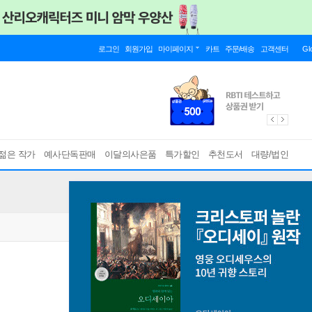
로그인
회원가입
마이페이지
카트
주문/배송
고객센터
Gl
젊은 작가
예사단독판매
이달의사은품
특가할인
추천도서
대량/법인