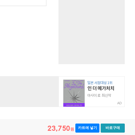
AD
23,750
카트에 넣기
바로구매
원