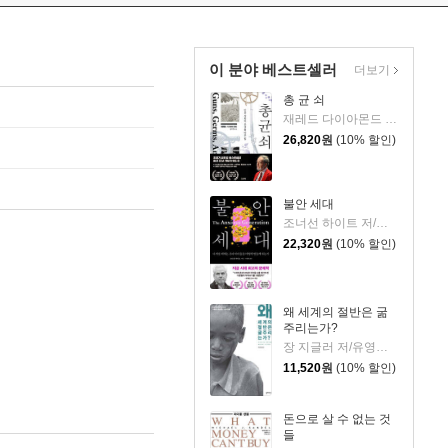
이 분야 베스트셀러
더보기
총 균 쇠
재레드 다이아몬드 저/강주헌 역
26,820
원
(10% 할인)
불안 세대
조너선 하이트 저/이충호 역
22,320
원
(10% 할인)
왜 세계의 절반은 굶
주리는가?
장 지글러 저/유영미 역
11,520
원
(10% 할인)
돈으로 살 수 없는 것
들