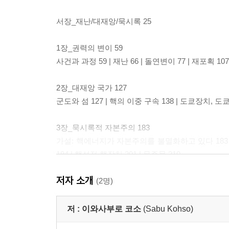
서장_재난/대재앙/묵시록 25
1장_권력의 변이 59
사건과 과정 59 | 재난 66 | 돌연변이 77 | 재포획 10
2장_대재앙 국가 127
군도와 섬 127 | 핵의 이중 구속 138 | 도쿄장치, 도
3장_묵시록적 자본주의 183
가설: 핵에너지가 자본주의를 불멸화하고 있다 183
194 | 행성적 핵장치 201 | 무주물 210
저자 소개
4장_투쟁의 기후 변화 227
(2명)
인식들 227 | 일본의 68 234 | 서식자들의 투쟁 2
인프라적 권력 다루기 277 | 반향 속의 많은 세계들 2
저 :
이와사부로 코소
(Sabu Kohso)