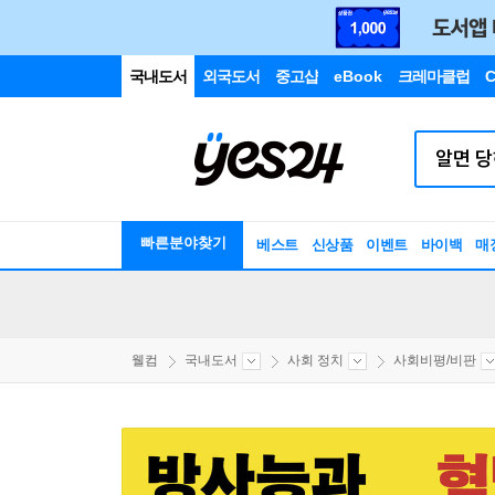
국내도서
외국도서
중고샵
eBook
크레마클럽
C
빠른분야찾기
베스트
신상품
이벤트
바이백
매
웰컴
국내도서
사회 정치
사회비평/비판