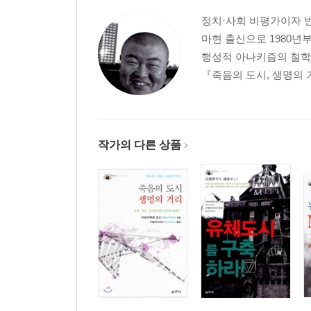
맺음말_일본을 잊어라 309
정치·사회 비평가이자 
마현 출신으로 1980년
미주 317 | 참고문헌 327 | 부록: 기관 정식 명칭 336 
행성적 아나키즘의 철학
『죽음의 도시, 생명의 
작가의 다른 상품