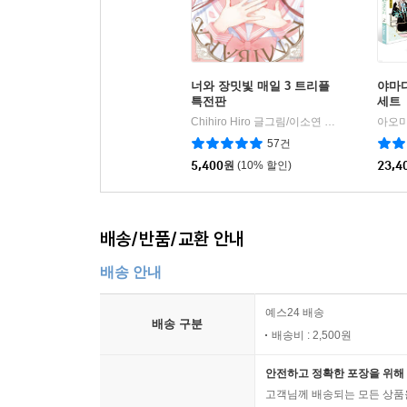
너와 장밋빛 매일 3 트리플
야마다
특전판
세트
Chihiro Hiro 글그림/이소연 역
서울미디어코
아오미
|
57건
5,400
원
(10% 할인)
23,4
배송/반품/교환 안내
배송 안내
예스24 배송
배송 구분
배송비 : 2,500원
안전하고 정확한 포장을 위해 