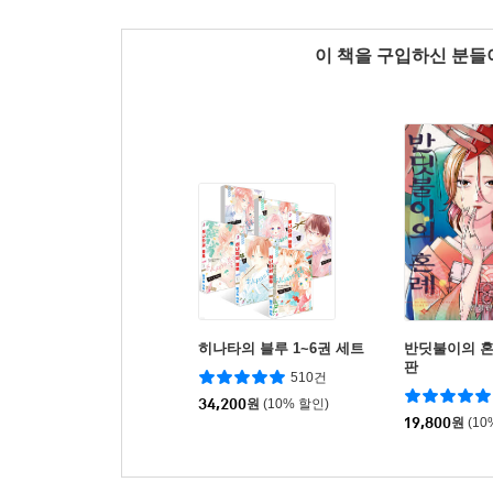
이 책을 구입하신 분
히나타의 블루 1~6권 세트
반딧불이의 혼
판
510건
34,200
원
(10% 할인)
19,800
원
(10