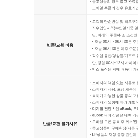
디지털 콘텐츠인 eBook의 
반품/교환 가능기간
중고상품의 경우 출고 완료일
모바일 쿠폰의 경우 유효기간(
고객의 단순변심 및 착오구
직수입양서/직수입일서중 일
단, 아래의 주문/취소 조건인
오늘 00시 ~ 06시 30분 
반품/교환 비용
오늘 06시 30분 이후 주문
직수입 음반/영상물/기프트 
단, 당일 00시~13시 사이
박스 포장은 택배 배송이 가
소비자의 책임 있는 사유로 
소비자의 사용, 포장 개봉에 
복제가 가능한 상품 등의 포장을 
소비자의 요청에 따라 개별
디지털 컨텐츠인 eBook, 
eBook 대여 상품은 대여 기
모바일 쿠폰 등록 후 취소/환
반품/교환 불가사유
중고상품이 구매확정(자동 