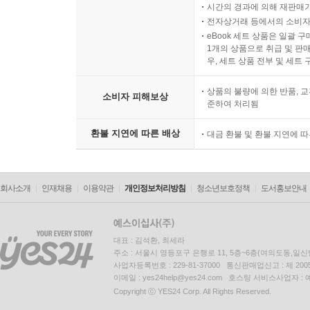
LP상품의 재생 불량 원인이 기
시간의 경과에 의해 재판매가
전자상거래 등에서의 소비자
eBook 세트 상품은 일괄 
1개의 상품으로 취급 및 판매
우, 세트 상품 전부 및 세트
상품의 불량에 의한 반품, 교
소비자 피해보상
준하여 처리됨
환불 지연에 따른 배상
대금 환불 및 환불 지연에 
회사소개
인재채용
이용약관
개인정보처리방침
청소년보호정책
도서홍보안내
대표 : 김석환, 최세라
주소 : 서울시 영등포구 은행로 11, 5층~6층(여의도동,일신
사업자등록번호 : 229-81-37000 통신판매업신고 : 제 200
이메일 : yes24help@yes24.com 호스팅 서비스사업자 :
Copyright ⓒ YES24 Corp. All Rights Reserved.