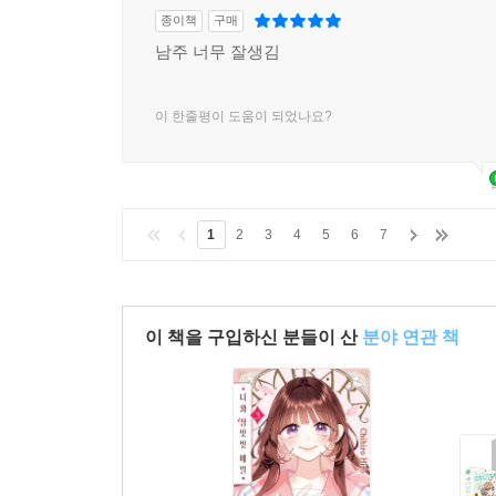
종이책
구매
남주 너무 잘생김
이 한줄평이 도움이 되었나요?
1
2
3
4
5
6
7
이 책을 구입하신 분들이 산
분야 연관 책