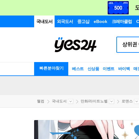
국내도서
외국도서
중고샵
eBook
크레마클럽
C
빠른분야찾기
베스트
신상품
이벤트
바이백
매
웰컴
국내도서
만화/라이트노벨
로맨스