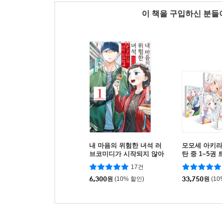
이 책을 구입하신 분
내 마음의 위험한 녀석 러
모모세 아키라
브코미디가 시작되지 않아
탄 중 1~5권
1
세트
17건
6,300
원
(10% 할인)
33,750
원
(1