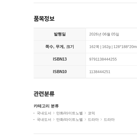
품목정보
발행일
2026년 06월 05일
쪽수, 무게, 크기
162쪽 | 162g | 128*188*20
ISBN13
9791138444255
ISBN10
1138444251
관련분류
카테고리 분류
국내도서
만화/라이트노벨
코믹
국내도서
만화/라이트노벨
드라마
드라마