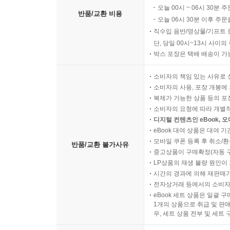
단, 아래의 주문/취소 조건인
오늘 00시 ~ 06시 30분 
반품/교환 비용
오늘 06시 30분 이후 주문
직수입 음반/영상물/기프트 
단, 당일 00시~13시 사이
박스 포장은 택배 배송이 가
소비자의 책임 있는 사유로 
소비자의 사용, 포장 개봉에 
복제가 가능한 상품 등의 포장을 
소비자의 요청에 따라 개별
디지털 컨텐츠인 eBook, 
eBook 대여 상품은 대여 기
모바일 쿠폰 등록 후 취소/환
반품/교환 불가사유
중고상품이 구매확정(자동 
LP상품의 재생 불량 원인이 기
시간의 경과에 의해 재판매가
전자상거래 등에서의 소비자
eBook 세트 상품은 일괄 
1개의 상품으로 취급 및 판매
우, 세트 상품 전부 및 세트