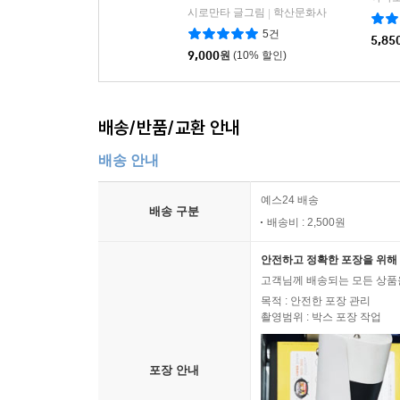
선배가 짜증나는 후배이야
괴력 
기 13
시로만타 글그림
학산문화사
|
5건
5,85
9,000
원
(10% 할인)
배송/반품/교환 안내
배송 안내
예스24 배송
배송 구분
배송비 : 2,500원
안전하고 정확한 포장을 위해 
고객님께 배송되는 모든 상품을
목적 : 안전한 포장 관리
촬영범위 : 박스 포장 작업
포장 안내