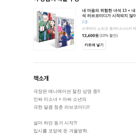
내 마음의 위험한 녀석 13 + 
석 러브코미디가 시작되지 않아
2권
12,600
원
(10% 할인)
카트에 넣기
책소개
극장판 애니메이션 절찬 상영 중!!
인싸 미소녀 × 아싸 소년의
극한 달콤 청춘 러브코미디!!
설마 하던 동거 시작?!
입시를 코앞에 둔 겨울방학.