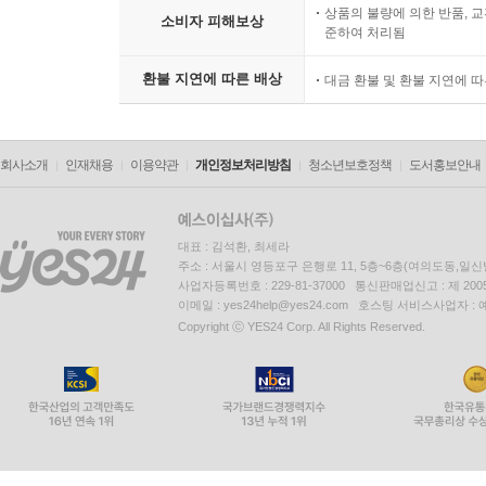
상품의 불량에 의한 반품, 교
소비자 피해보상
준하여 처리됨
환불 지연에 따른 배상
대금 환불 및 환불 지연에 
회사소개
인재채용
이용약관
개인정보처리방침
청소년보호정책
도서홍보안내
대표 : 김석환, 최세라
주소 : 서울시 영등포구 은행로 11, 5층~6층(여의도동,일신
사업자등록번호 : 229-81-37000 통신판매업신고 : 제 200
이메일 : yes24help@yes24.com 호스팅 서비스사업자 :
Copyright ⓒ YES24 Corp. All Rights Reserved.