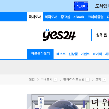
국내도서
외국도서
중고샵
eBook
크레마클럽
C
빠른분야찾기
베스트
신상품
이벤트
바이백
매
웰컴
국내도서
만화/라이트노벨
코믹