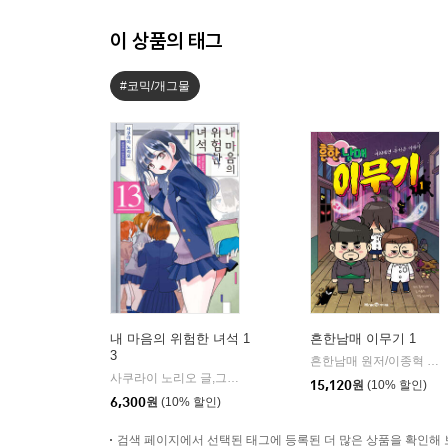
이 상품의 태그
#코믹/개그물
내 마음의 위험한 녀석 1
흔한남매 이무기 1
3
흔한남매 원저/이종혁 글/도니패밀리 그림/흔한컴퍼니 감수
사쿠라이 노리오 글,그림/조원로 역
소미미디어
|
15,120
원
(10% 할인)
6,300
원
(10% 할인)
검색 페이지에서 선택된 태그에 등록된 더 많은 상품을 확인해 