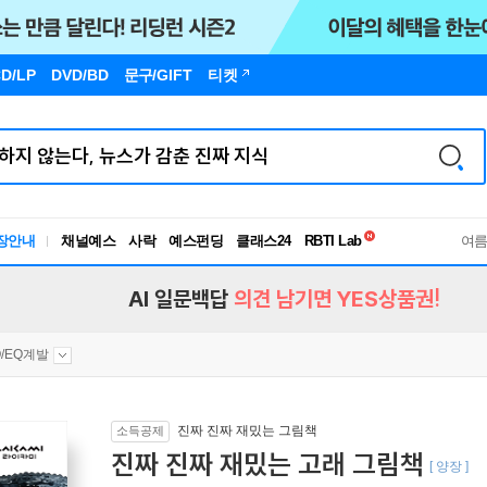
D/LP
DVD/BD
문구
/GIFT
티켓
독서유형검사
장안내
채널예스
사락
예스펀딩
클래스24
RBTI Lab
여
독서유형검사
AI 일문백답
의견 남기면 YES상품권!
IQ/EQ계발
진짜 진짜 재밌는 그림책
소득공제
진짜 진짜 재밌는 고래 그림책
[ 양장 ]