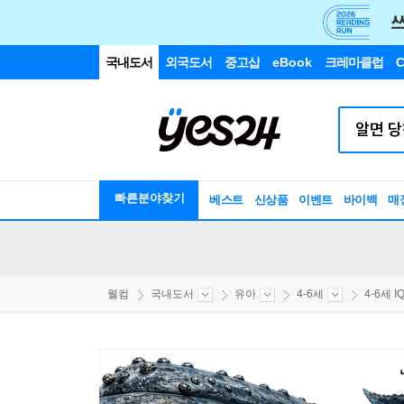
국내도서
외국도서
중고샵
eBook
크레마클럽
C
빠른분야찾기
베스트
신상품
이벤트
바이백
매
웰컴
국내도서
유아
4-6세
4-6세 