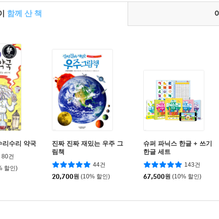
들이
함께 산 책
수리수리 약국
진짜 진짜 재밌는 우주 그
슈퍼 파닉스 한글 + 쓰기
림책
한글 세트
80건
44건
143건
% 할인)
20,700
원
(10% 할인)
67,500
원
(10% 할인)