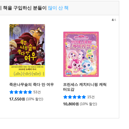
이 책을 구입하신 분들이
많이 산 책
4
/4
죽은나무숲의 죽다 만 여우
프린세스 캐치티니핑 캐릭
터도감
53건
15건
17,550
원
(10% 할인)
10,800
원
(10% 할인)