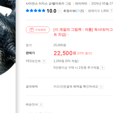
사이언스 이지스
글/
벨마르카
그림
라이카미
2026년 05월 2
10.0
회원리뷰(
29
건)
판매지수 1,950
[이 계절의 그림책 : 여름] 독서대/마
구매혜택
트 차감)
정가
25,000원
22,500
원
판매가
(10% 할인)
YES포인트
1,250원 (5% 적립)
5만원이상 구매 시 2천원 추가적립
결제혜택
카드/간편결제 혜택을 확인하세요
배송안내