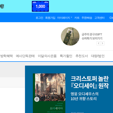
로그인
회원가입
마이페이지
카트
주문/배송
고객센터
Gl
름방학혜택
예사단독판매
이달의사은품
특가할인
추천도서
대량/법인