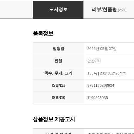
진짜 진짜 재밌는 고래 그림책
도서정보
리뷰/한줄평
(25/4)
품목정보
발행일
2026년 05월 27일
판형
양장
쪽수, 무게, 크기
156쪽 | 232*312*20mm
ISBN13
9791190808934
ISBN10
1190808935
상품정보 제공고시