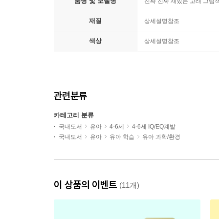
품명 및 모델명
진짜 진짜 재밌는 고래 그림
재질
상세설명참조
색상
상세설명참조
관련분류
카테고리 분류
국내도서
유아
4-6세
4-6세 IQ/EQ계발
국내도서
유아
유아 학습
유아 과학/환경
이 상품의 이벤트
(11개)