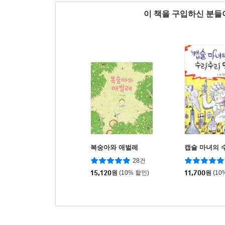
이 책을 구입하신 분
복숭아와 애벌레
캡슐 마녀의 
28건
15,120
원
(10% 할인)
11,700
원
(10