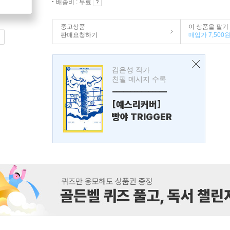
배송비 : 무료
중고상품
이 상품을 팔기
판매요청하기
매입가 7,500
김은성 작가
친필 메시지 수록
---------------
[예스리커버]
빵야 TRIGGER