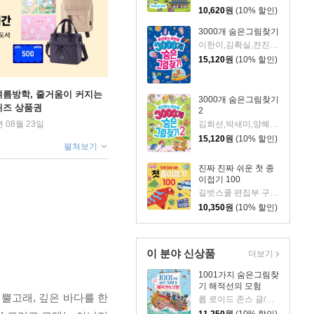
10,620
원
(10% 할인)
3000개 숨은그림찾기
이한이,김확실,전진희 공저
15,120
원
(10% 할인)
여름방학, 줄거움이 커지는
3000개 숨은그림찾기
퀴즈 상품권
2
년 08월 23일
김희선,박새미,양혜민,장우주,홍혜련 공저
15,120
원
(10% 할인)
펼쳐보기
진짜 진짜 쉬운 첫 종
이접기 100
길벗스쿨 편집부 구성 /김희정 그림
10,350
원
(10% 할인)
이 분야 신상품
더보기
1001가지 숨은그림찾
기 해적선의 모험
뿔고래, 깊은 바다를 한
롭 로이드 존스 글/테리 고워 그림