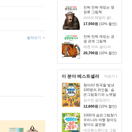
진짜 진짜 재밌는 영
장류 그림책
바바라 테일러 글/사이먼 트레드웰 그림/지윤수 역
17,550
원
(10% 할인)
진짜 진짜 재밌는 공
펼쳐보기
생 관계 그림책
매켄 머피 글/드라간 코딕 그림/김맑아 역
20,700
원
(10% 할인)
이 분야 베스트셀러
더보기
찾아라! 한국을 빛낸
100명의 위인들 : 숨
은그림찾기와 노랫말
로 만나는 한국사 이
김지연 글/김잔디 그림
야기
12,600
원
(10% 할인)
1000개 숨은그림찾기
우리나라 여행 찾아도
찾아도 끝판왕
네모펜스튜디오 그림