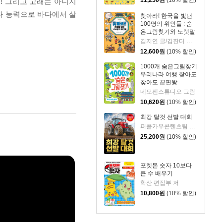
11,250
원
(10% 할인)
! 그리고 고래는 아니지
과 능력으로 바다에서 살
찾아라! 한국을 빛낸
100명의 위인들 : 숨
은그림찾기와 노랫말
로 만나는 한국사 이
김지연 글/김잔디 그림
야기
12,600
원
(10% 할인)
1000개 숨은그림찾기
우리나라 여행 찾아도
찾아도 끝판왕
네모펜스튜디오 그림
10,620
원
(10% 할인)
최강 탈것 선발 대회
퍼플카우콘텐츠팀 저/여름박군 그림/안될과학 감수
25,200
원
(10% 할인)
포켓몬 숫자 10보다
큰 수 배우기
학산 편집부 저
10,800
원
(10% 할인)