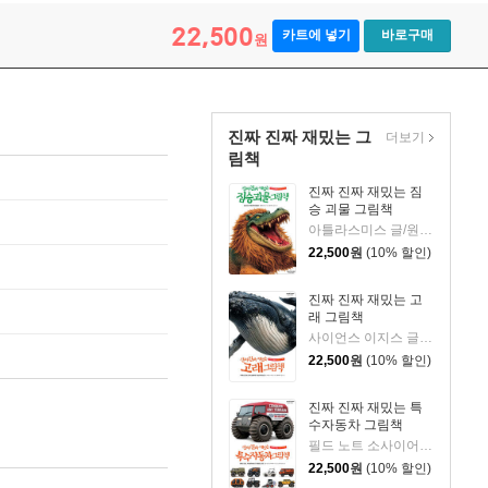
22,500
카트에 넣기
바로구매
원
진짜 진짜 재밌는 그
더보기
림책
진짜 진짜 재밌는 짐
승 괴물 그림책
아틀라스미스 글/원더아크 그림
22,500
원
(10% 할인)
진짜 진짜 재밌는 고
래 그림책
사이언스 이지스 글/벨마르카 그림
22,500
원
(10% 할인)
진짜 진짜 재밌는 특
수자동차 그림책
필드 노트 소사이어티 글/노스마크 그림
22,500
원
(10% 할인)