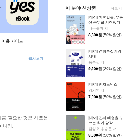
이 분야 신상품
더보기
[대여] 마흔일곱, 부동
산 공부를 시작했다
나무좋아 저
8,800
원
(50% 할인)
ok 이용 가이드
[대여] 경험수집가의
시대
펼쳐보기
송수진 저
9,600
원
(20% 할인)
[대여] 벤처노믹스
김기영 저
7,000
원
(50% 할인)
지금 필요한 것은 새로운
[대여] 진짜 매출을 부
르는 회계 감각
아니라,
김성호,송승훈 저
8,000
원
(50% 할인)