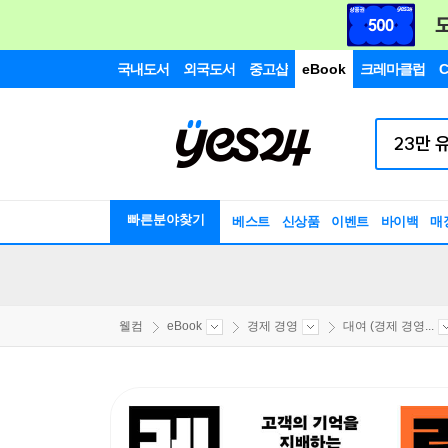
국내도서
외국도서
중고샵
eBook
크레마클럽
C
빠른분야찾기
베스트
신상품
이벤트
바이백
매
웰컴
eBook
경제 경영
대여 (경제 경영...