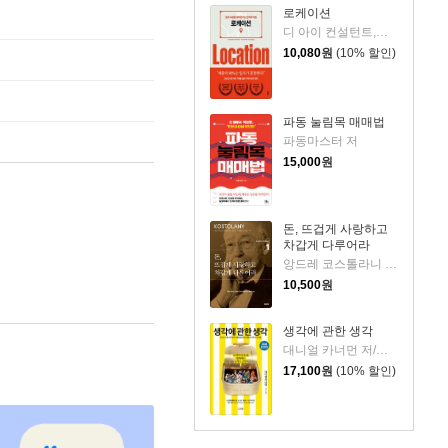
로케이션
디 아이 컨설턴트,에노모토 아츠시,구스모토 다카히로 공저/김지영 역
10,080
원
(10% 할인)
파동 눌림목 매매법
파동마스터 저
15,000
원
돈, 뜨겁게 사랑하고
차갑게 다루어라
앙드레 코스톨라니 저/한윤진 역
10,500
원
생각에 관한 생각
대니얼 카너먼 저/이창신 역
17,100
원
(10% 할인)