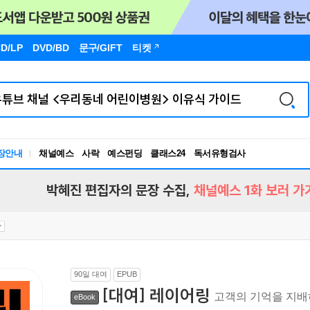
D/LP
DVD/BD
문구
/GIFT
티켓
독서유형검사
장안내
채널예스
사락
예스펀딩
클래스24
RBTI Lab
독서유형검사
박혜진 편집자의 문장 수집,
채널예스 1화 보러 가
90일 대여
EPUB
[대여] 레이어링
고객의 기억을 지배
eBook