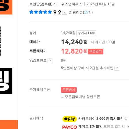
브만남(김주황)
저
위즈덤하우스
2026년 03월 12일
9.2
회원리뷰(
15
건)
정가
14,240원
정가제 Free
14,240
원
대여가
|
대여기간 :
90일
12,820
원
쿠폰혜택가
쿠폰받기
YES포인트
0원
5만원이상 구매 시 2천원 추가적립
추가혜택쿠폰
쿠폰받기
주문금액대별 할인쿠폰
결제혜택
카카오페이
2,000원 즉시할인
일
페이코
1% 할인
포인트 결제시