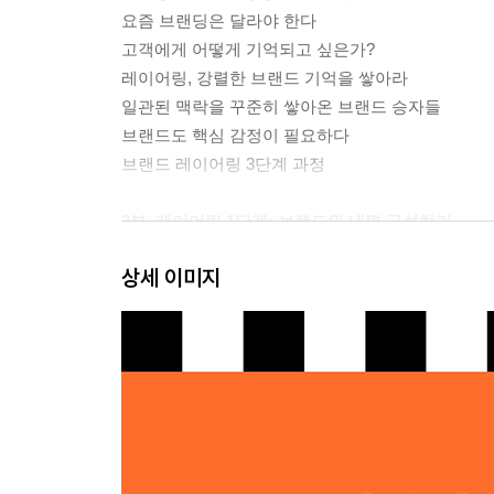
요즘 브랜딩은 달라야 한다
고객에게 어떻게 기억되고 싶은가?
레이어링, 강렬한 브랜드 기억을 쌓아라
일관된 맥락을 꾸준히 쌓아온 브랜드 승자들
브랜드도 핵심 감정이 필요하다
브랜드 레이어링 3단계 과정
2부. 레이어링 1단계: 브랜드의 내면 구성하기
상세 이미지
남다름보다는 나다움을 쌓아라
발명하기보다 발견하라
고객 페르소나, 선명하게 잡아라
고객들의 어떤 문제를 해결해줄 것인가
단점보다는 특장점을 찾아라
고객과의 관계 설정하기
3부. 레이어링 2단계 : 컨셉 잡기