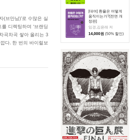
[대여] 환율은 어떻게
움직이는가?[전면 개
자(브만남)’로 수많은 실
정판]
트를 디렉팅하며 ‘브랜딩
임경,김윤래 저
14,000
원
(50% 할인)
차곡차곡 쌓아 올리는 3
깝다. 한 번의 바이럴보