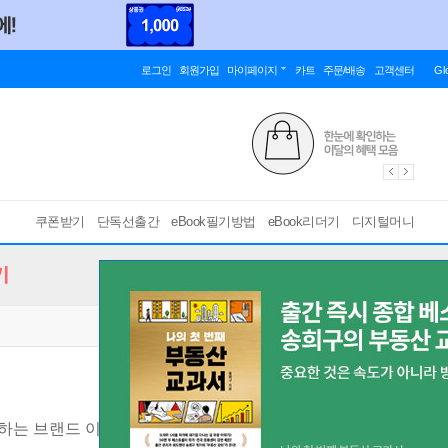
로그인
회원가입
마이페이지
카트
주문/배송
고객센터
Gl
쿠폰받기
단독선출간
eBook필기방법
eBook리더기
디지털머니
기
하는 브랜드 이미지 설계법
[ EPUB ]