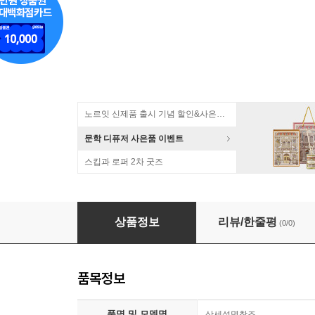
노르잇 신제품 출시 기념 할인&사은품 증정!
문학 디퓨저 사은품 이벤트
스킵과 로퍼 2차 굿즈
두쫀쿠 말랑이/두바이 쫀득 쿠키 스퀴시 쫀득쫀
상품정보
리뷰/한줄평
(0/0)
품목정보
품명 및 모델명
상세설명참조