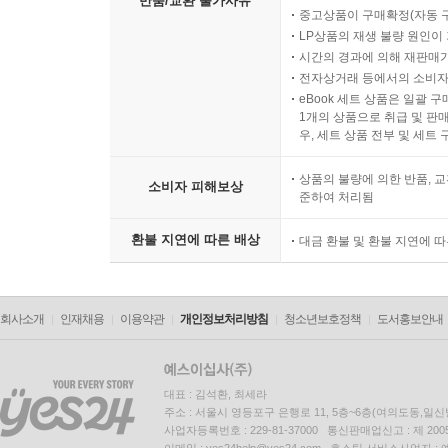
반품/교환 불가사유
중고상품이 구매확정(자동 
LP상품의 재생 불량 원인이 기
시간의 경과에 의해 재판매가
전자상거래 등에서의 소비자
eBook 세트 상품은 일괄 
1개의 상품으로 취급 및 판매
우, 세트 상품 전부 및 세트
상품의 불량에 의한 반품, 교
소비자 피해보상
준하여 처리됨
환불 지연에 따른 배상
대금 환불 및 환불 지연에 
회사소개
인재채용
이용약관
개인정보처리방침
청소년보호정책
도서홍보안내
대표 : 김석환, 최세라
주소 : 서울시 영등포구 은행로 11, 5층~6층(여의도동,일신
사업자등록번호 : 229-81-37000 통신판매업신고 : 제 200