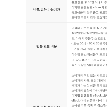
출고 완료 후 10일 이내의 
디지털 콘텐츠인 eBook의 
반품/교환 가능기간
중고상품의 경우 출고 완료일
모바일 쿠폰의 경우 유효기간(
고객의 단순변심 및 착오구
직수입양서/직수입일서중 일
단, 아래의 주문/취소 조건인
오늘 00시 ~ 06시 30분 
반품/교환 비용
오늘 06시 30분 이후 주문
직수입 음반/영상물/기프트 
단, 당일 00시~13시 사이
박스 포장은 택배 배송이 가
소비자의 책임 있는 사유로 
소비자의 사용, 포장 개봉에 
복제가 가능한 상품 등의 포장을 
소비자의 요청에 따라 개별
디지털 컨텐츠인 eBook, 
eBook 대여 상품은 대여 기
모바일 쿠폰 등록 후 취소/환