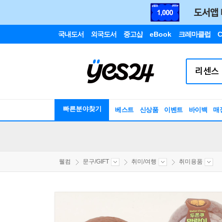
국내도서
외국도서
중고샵
eBook
크레마클럽
C
빠른분야찾기
베스트
신상품
이벤트
바이백
매
웰컴
문구/GIFT
취미/여행
취미용품