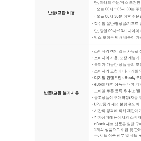
단, 아래의 주문/취소 조건인
오늘 00시 ~ 06시 30분 
반품/교환 비용
오늘 06시 30분 이후 주문
직수입 음반/영상물/기프트 
단, 당일 00시~13시 사이
박스 포장은 택배 배송이 가
소비자의 책임 있는 사유로 
소비자의 사용, 포장 개봉에 
복제가 가능한 상품 등의 포장을 
소비자의 요청에 따라 개별
디지털 컨텐츠인 eBook, 
eBook 대여 상품은 대여 기
모바일 쿠폰 등록 후 취소/환
반품/교환 불가사유
중고상품이 구매확정(자동 
LP상품의 재생 불량 원인이 기
시간의 경과에 의해 재판매가
전자상거래 등에서의 소비자
eBook 세트 상품은 일괄 
1개의 상품으로 취급 및 판매
우, 세트 상품 전부 및 세트