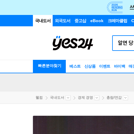
국내도서
외국도서
중고샵
eBook
크레마클럽
C
빠른분야찾기
베스트
신상품
이벤트
바이백
매
웰컴
국내도서
경제 경영
총람/연감