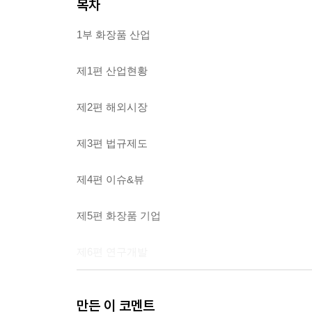
목차
1부 화장품 산업
제1편 산업현황
제2편 해외시장
제3편 법규제도
제4편 이슈&뷰
제5편 화장품 기업
제6편 연구개발
제7편 유통
만든 이 코멘트