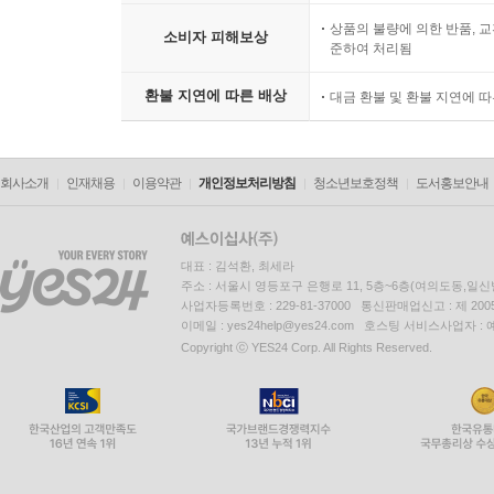
상품의 불량에 의한 반품, 교
소비자 피해보상
준하여 처리됨
환불 지연에 따른 배상
대금 환불 및 환불 지연에 
회사소개
인재채용
이용약관
개인정보처리방침
청소년보호정책
도서홍보안내
대표 : 김석환, 최세라
주소 : 서울시 영등포구 은행로 11, 5층~6층(여의도동,일신
사업자등록번호 : 229-81-37000 통신판매업신고 : 제 200
이메일 : yes24help@yes24.com 호스팅 서비스사업자 :
Copyright ⓒ YES24 Corp. All Rights Reserved.