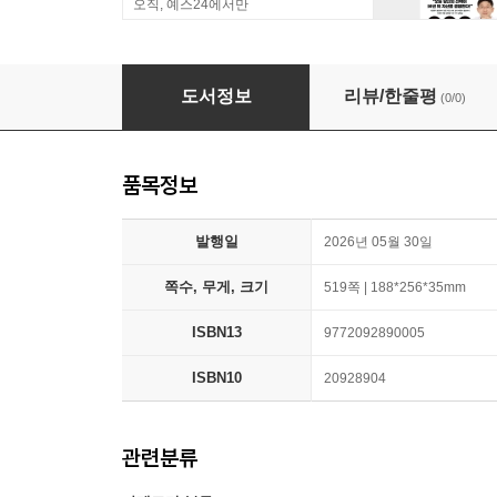
오직, 예스24에서만
2026 화장품미용연감
도서정보
리뷰/한줄평
(0/0)
품목정보
발행일
2026년 05월 30일
쪽수, 무게, 크기
519쪽 | 188*256*35mm
ISBN13
9772092890005
ISBN10
20928904
관련분류