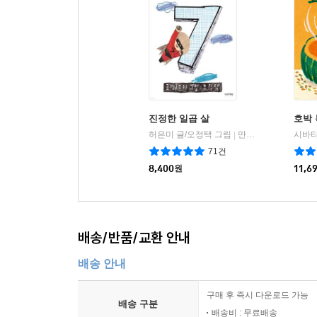
진정한 일곱 살
호박
허은미 글/오정택 그림
만만한책방
|
71건
8,400
원
11,6
배송/반품/교환 안내
배송 안내
구매 후 즉시 다운로드 가능
배송 구분
배송비 : 무료배송