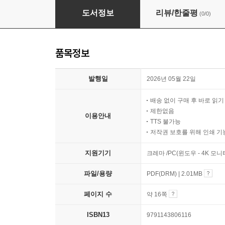
마법의 버섯솥밥
도서정보
리뷰/한줄평
(0/0)
품목정보
발행일
2026년 05월 22일
배송 없이 구매 후 바로 읽
제한없음
이용안내
TTS 불가능
저작권 보호를 위해 인쇄 기
지원기기
크레마 /PC(윈도우 - 4K 모
파일/용량
PDF(DRM) | 2.01MB
페이지 수
약 16쪽
ISBN13
9791143806116