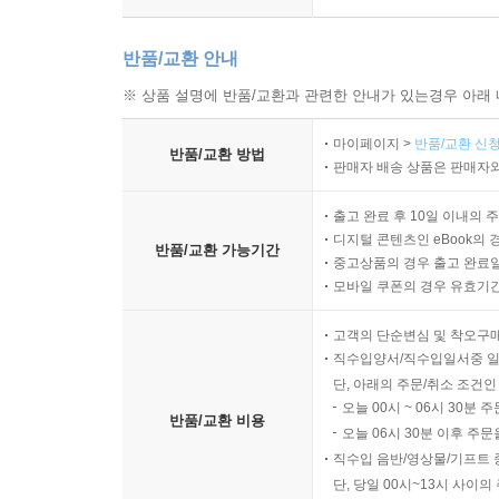
반품/교환 안내
※ 상품 설명에 반품/교환과 관련한 안내가 있는경우 아래 
마이페이지 >
반품/교환 신청
반품/교환 방법
판매자 배송 상품은 판매자와
출고 완료 후 10일 이내의 
디지털 콘텐츠인 eBook의 
반품/교환 가능기간
중고상품의 경우 출고 완료일
모바일 쿠폰의 경우 유효기간(
고객의 단순변심 및 착오구
직수입양서/직수입일서중 일
단, 아래의 주문/취소 조건인
오늘 00시 ~ 06시 30분 
반품/교환 비용
오늘 06시 30분 이후 주문
직수입 음반/영상물/기프트 
단, 당일 00시~13시 사이