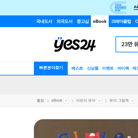
국내도서
외국도서
중고샵
eBook
크레마클럽
C
빠른분야찾기
베스트
신상품
이벤트
바이백
매
웰컴
eBook
어린이 유아
유아 그림책