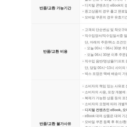
디지털 콘텐츠인 eBook의 
반품/교환 가능기간
중고상품의 경우 출고 완료일
모바일 쿠폰의 경우 유효기간(
고객의 단순변심 및 착오구
직수입양서/직수입일서중 일
단, 아래의 주문/취소 조건인
오늘 00시 ~ 06시 30분 
반품/교환 비용
오늘 06시 30분 이후 주문
직수입 음반/영상물/기프트 
단, 당일 00시~13시 사이
박스 포장은 택배 배송이 가
소비자의 책임 있는 사유로 
소비자의 사용, 포장 개봉에 
복제가 가능한 상품 등의 포장을 
소비자의 요청에 따라 개별
디지털 컨텐츠인 eBook, 
eBook 대여 상품은 대여 기
모바일 쿠폰 등록 후 취소/환
반품/교환 불가사유