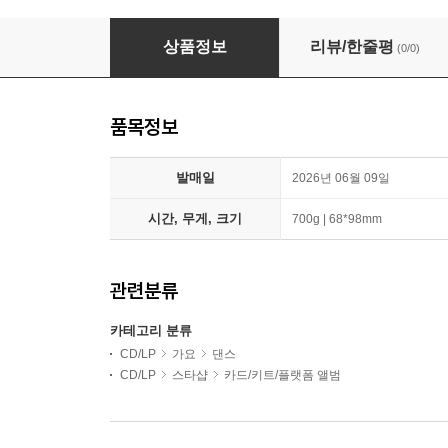
예린 (YERIN) - 미니앨범 4집 : REACH YOU [Plat
상품정보
리뷰/한줄평
(0/0)
품목정보
발매일
2026년 06월 09일
시간, 무게, 크기
700g | 68*98mm
관련분류
카테고리 분류
CD/LP
가요
댄스
CD/LP
스타샵
카드/키트/플랫폼 앨범