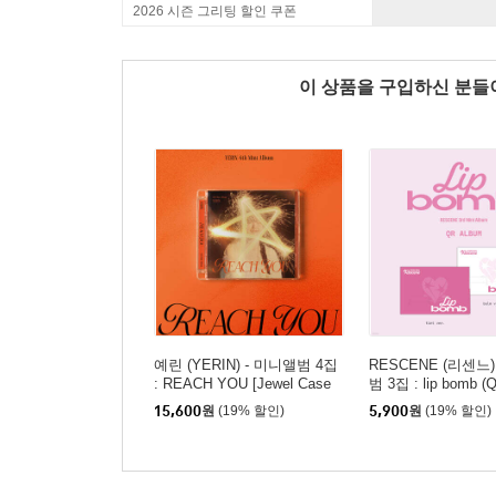
2026 시즌 그리팅 할인 쿠폰
이 상품을 구입하신 분
예린 (YERIN) - 미니앨범 4집
RESCENE (리센느)
: REACH YOU [Jewel Case
범 3집 : lip bomb (Q
ver.]
card ver.][2종 중
15,600
원
(19% 할인)
5,900
원
(19% 할인)
송]