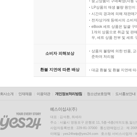
중고상품이 구매확정(자동 
LP상품의 재생 불량 원인이 기
시간의 경과에 의해 재판매가
전자상거래 등에서의 소비자
eBook 세트 상품은 일괄 
1개의 상품으로 취급 및 판매
우, 세트 상품 전부 및 세트
상품의 불량에 의한 반품, 교
소비자 피해보상
준하여 처리됨
환불 지연에 따른 배상
대금 환불 및 환불 지연에 
회사소개
인재채용
이용약관
개인정보처리방침
청소년보호정책
도서홍보안내
대표 : 김석환, 최세라
주소 : 서울시 영등포구 은행로 11, 5층~6층(여의도동,일신
사업자등록번호 : 229-81-37000 통신판매업신고 : 제 200
이메일 : yes24help@yes24.com 호스팅 서비스사업자 :