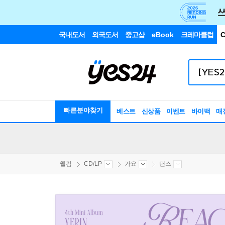
국내도서
외국도서
중고샵
eBook
크레마클럽
C
빠른분야찾기
베스트
신상품
이벤트
바이백
매
웰컴
CD/LP
가요
댄스