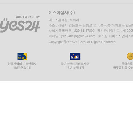
대표 : 김석환, 최세라
주소 : 서울시 영등포구 은행로 11, 5층~6층(여의도동,일신
사업자등록번호 : 229-81-37000 통신판매업신고 : 제 200
이메일 : yes24help@yes24.com 호스팅 서비스사업자 :
Copyright ⓒ YES24 Corp. All Rights Reserved.