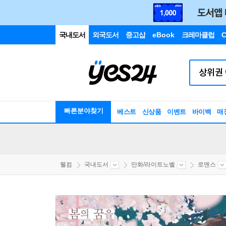
국내도서
외국도서
중고샵
eBook
크레마클럽
C
빠른분야찾기
베스트
신상품
이벤트
바이백
매
웰컴
국내도서
만화/라이트노벨
로맨스