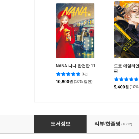
NANA 나나 완전판 11
도쿄 에일리언
판
3건
10,800
원
(10% 할인)
5,400
원
(10%
봄의 꿈을 달리는 너에게
도서정보
리뷰/한줄평
(10/12)