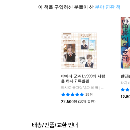
이 책을 구입하신 분들이 산
분야 연관 책
야마다 군과 Lv999의 사랑
반딧불
을 하다 7 특별판
마시로 글그림/송재희 역
디앤씨미디어(D&
|
19건
19,8
22,500
원
(10% 할인)
배송/반품/교환 안내