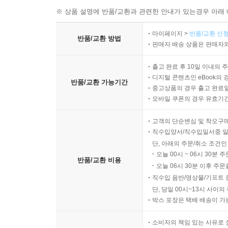
※ 상품 설명에 반품/교환과 관련한 안내가 있는경우 아래 
마이페이지 >
반품/교환 신청
반품/교환 방법
판매자 배송 상품은 판매자와
출고 완료 후 10일 이내의 
디지털 콘텐츠인 eBook의 
반품/교환 가능기간
중고상품의 경우 출고 완료일
모바일 쿠폰의 경우 유효기간(
고객의 단순변심 및 착오구
직수입양서/직수입일서중 일
단, 아래의 주문/취소 조건인
오늘 00시 ~ 06시 30분 
반품/교환 비용
오늘 06시 30분 이후 주문
직수입 음반/영상물/기프트 
단, 당일 00시~13시 사이
박스 포장은 택배 배송이 가
소비자의 책임 있는 사유로 