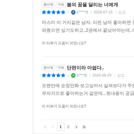
봄의 꿈을 달리는 너에게
종이책
구매
s*****9
2026-07-15
신고
|
|
|
마스미 이 거지같은 남자. 이런 남자 좋아하면
와줬으면 싶기도하고..2권에서 끝났어야는데.
이 리뷰가 도움이 되었나요?
단편이라 아쉽다..
종이책
구매
e****8
2026-06-25
신고
|
|
|
오랜만에 순정만화 보고싶어서 살펴보다가 주문
무자각으로 좋아하는거 같은데...뒷내용이 궁금
이 리뷰가 도움이 되었나요?
1
2