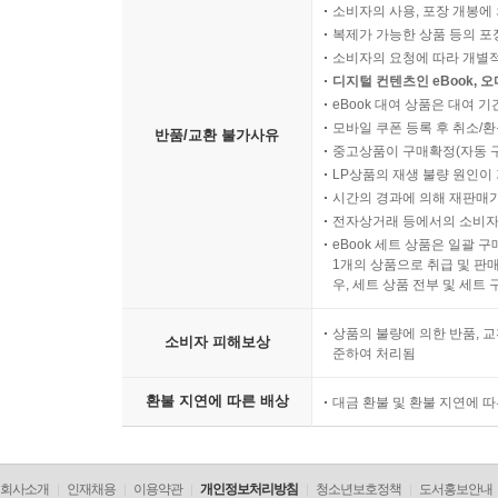
소비자의 사용, 포장 개봉에 
복제가 가능한 상품 등의 포장을 
소비자의 요청에 따라 개별
디지털 컨텐츠인 eBook, 
eBook 대여 상품은 대여 기
모바일 쿠폰 등록 후 취소/환
반품/교환 불가사유
중고상품이 구매확정(자동 
LP상품의 재생 불량 원인이 기
시간의 경과에 의해 재판매가
전자상거래 등에서의 소비자
eBook 세트 상품은 일괄 
1개의 상품으로 취급 및 판매
우, 세트 상품 전부 및 세트
상품의 불량에 의한 반품, 교
소비자 피해보상
준하여 처리됨
환불 지연에 따른 배상
대금 환불 및 환불 지연에 
회사소개
인재채용
이용약관
개인정보처리방침
청소년보호정책
도서홍보안내