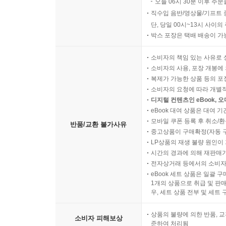
오늘 06시 30분 이후 주문
직수입 음반/영상물/기프트 
단, 당일 00시~13시 사이
박스 포장은 택배 배송이 가
소비자의 책임 있는 사유로 
소비자의 사용, 포장 개봉에 
복제가 가능한 상품 등의 포장을 
소비자의 요청에 따라 개별
디지털 컨텐츠인 eBook, 
eBook 대여 상품은 대여 기
모바일 쿠폰 등록 후 취소/환
반품/교환 불가사유
중고상품이 구매확정(자동 
LP상품의 재생 불량 원인이 기
시간의 경과에 의해 재판매가
전자상거래 등에서의 소비자
eBook 세트 상품은 일괄 
1개의 상품으로 취급 및 판매
우, 세트 상품 전부 및 세트
상품의 불량에 의한 반품, 교
소비자 피해보상
준하여 처리됨