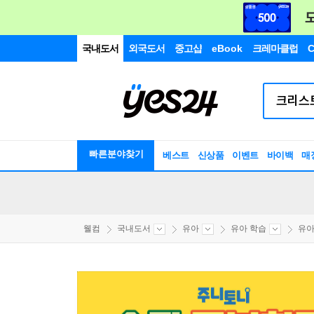
국내도서
외국도서
중고샵
eBook
크레마클럽
C
빠른분야찾기
베스트
신상품
이벤트
바이백
매
웰컴
국내도서
유아
유아 학습
유아