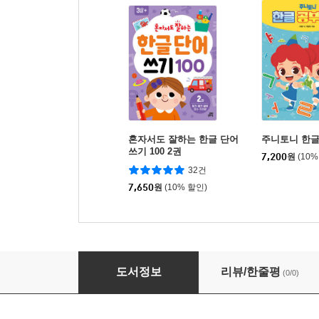
혼자서도 잘하는 한글 단어
주니토니 한글
쓰기 100 2권
7,200
원
(10%
32건
7,650
원
(10% 할인)
주니토니 숫자 공부하기
도서정보
리뷰/한줄평
(0/0)