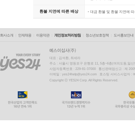
환불 지연에 따른 배상
대금 환불 및 환불 지연에 
회사소개
인재채용
이용약관
개인정보처리방침
청소년보호정책
도서홍보안내
대표 : 김석환, 최세라
주소 : 서울시 영등포구 은행로 11, 5층~6층(여의도동,일신
사업자등록번호 : 229-81-37000 통신판매업신고 : 제 200
이메일 : yes24help@yes24.com 호스팅 서비스사업자 :
Copyright ⓒ YES24 Corp. All Rights Reserved.