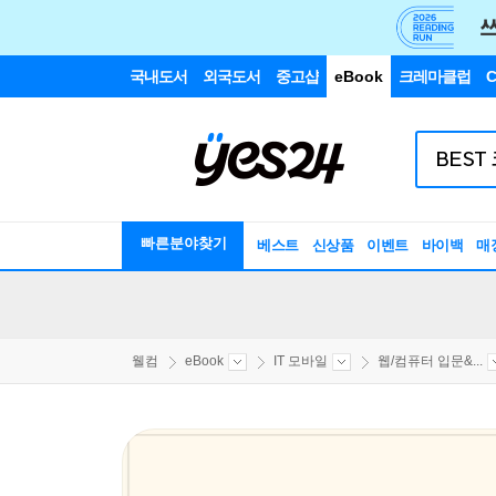
국내도서
외국도서
중고샵
eBook
크레마클럽
C
빠른분야찾기
베스트
신상품
이벤트
바이백
매
웰컴
eBook
IT 모바일
웹/컴퓨터 입문&...