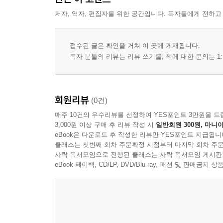
3-4. 도구 간 연결의 4가지 패턴
저자, 역자, 편집자를 위한 공간입니다. 독자들에게 전하고
3-5. "단순 복붙"이 사라진 자리에 무엇을 할 것인가
4장. 분석과 운영 자동화 ? 한 명의 디지털 비서가
접수된 글은 확인을 거쳐 이 곳에 게재됩니다.
4-1. 사례 6 ? 워크샵 피드백 CSV를 임원용 보고서
독자 분들의 리뷰는 리뷰 쓰기를, 책에 대한 문의는 1:
4-2. 2-in-1 패턴 ? 데이터 분석과 포맷 변환의 결합
4-3. 사례 7 ? Gmail 28개 중 진짜 중요한 1개만 Sla
4-4. Scheduled Task ? 1시간마다 자동 실행되는
회원리뷰
(0건)
4-5. 상태 저장(stateful) 워크플로우 설계의 핵심
매주 10건의 우수리뷰를 선정하여 YES포인트 3만원을 드
5장. 나만의 스킬을 만들어 회사 전체로 확장
3,000원 이상 구매 후 리뷰 작성 시
일반회원 300원, 마니아
5-1. 사례 8 ? Skill Creator 스킬로 한 번의 대화
eBook은 다운로드 후 작성한 리뷰만 YES포인트 지급됩니
5-2. 좋은 스킬을 만들기 위한 4단계 반복 원칙
클래스는 첫번째 회차 주문확정 시점부터 마지막 회차 주문
5-3. skill.md + reference files ? 스킬 내부 구조 해부
사락 독서모임으로 진행된 클래스는 사락 독서모임 게시판
eBook 페이백, CD/LP, DVD/Blu-ray, 패션 및 판매금
5-4. 외부 스킬을 내 환경에 맞게 가져오기
5-5. 팀 공유와 Organizational Plugin ? 스킬을 