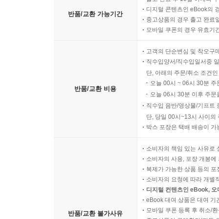
디지털 콘텐츠인 eBook의 
반품/교환 가능기간
중고상품의 경우 출고 완료일
모바일 쿠폰의 경우 유효기간(
고객의 단순변심 및 착오구
직수입양서/직수입일서중 일
단, 아래의 주문/취소 조건인
오늘 00시 ~ 06시 30분 
반품/교환 비용
오늘 06시 30분 이후 주문
직수입 음반/영상물/기프트 
단, 당일 00시~13시 사이
박스 포장은 택배 배송이 가
소비자의 책임 있는 사유로 
소비자의 사용, 포장 개봉에 
복제가 가능한 상품 등의 포장을 
소비자의 요청에 따라 개별
디지털 컨텐츠인 eBook, 
eBook 대여 상품은 대여 기
모바일 쿠폰 등록 후 취소/환
반품/교환 불가사유