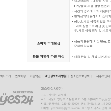
중고상품이 구매확정(자동 
LP상품의 재생 불량 원인이 기
시간의 경과에 의해 재판매가
전자상거래 등에서의 소비자
eBook 세트 상품은 일괄 
1개의 상품으로 취급 및 판매
우, 세트 상품 전부 및 세트
상품의 불량에 의한 반품, 교
소비자 피해보상
준하여 처리됨
환불 지연에 따른 배상
대금 환불 및 환불 지연에 
회사소개
인재채용
이용약관
개인정보처리방침
청소년보호정책
도서홍보안내
대표 : 김석환, 최세라
주소 : 서울시 영등포구 은행로 11, 5층~6층(여의도동,일신
사업자등록번호 : 229-81-37000 통신판매업신고 : 제 200
이메일 : yes24help@yes24.com 호스팅 서비스사업자 :