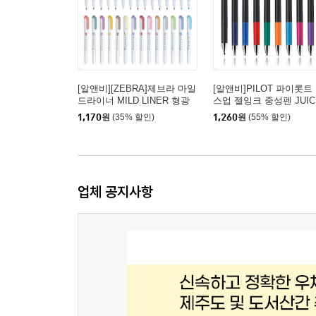
[알앤비][ZEBRA]제브라 마일
[알앤비]PILOT 파이롯트
드라이너 MILD LINER 형광
스업 젤잉크 중성펜 JUIC
펜 WKT7 (40칼라)
P LJP-20S
1,170
원
(35% 할인)
1,260
원
(55% 할인)
업체 공지사항