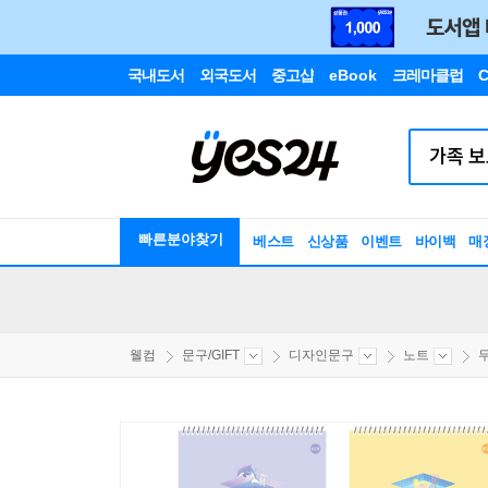
국내도서
외국도서
중고샵
eBook
크레마클럽
C
빠른분야찾기
베스트
신상품
이벤트
바이백
매
웰컴
문구/GIFT
디자인문구
노트