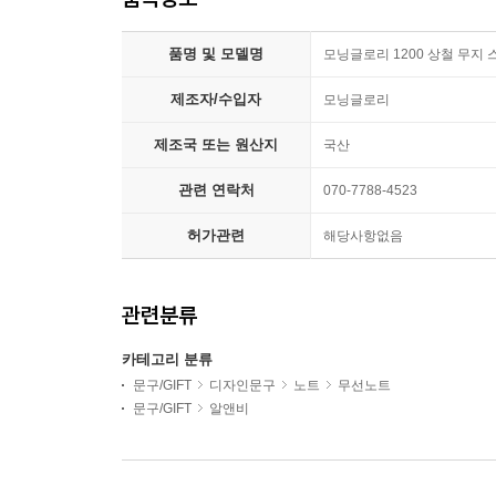
품명 및 모델명
모닝글로리 1200 상철 무지 스
제조자/수입자
모닝글로리
제조국 또는 원산지
국산
관련 연락처
070-7788-4523
허가관련
해당사항없음
관련분류
카테고리 분류
문구/GIFT
디자인문구
노트
무선노트
문구/GIFT
알앤비