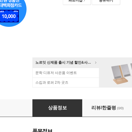
파트너샵
공유하기
노르잇 신제품 출시 기념 할인&사은품 증정!
문학 디퓨저 사은품 이벤트
스킵과 로퍼 2차 굿즈
[알앤비]모닝글로리 1200 상철 무지 스프링노트 연습
상품정보
리뷰/한줄평
(0/0)
품목정보