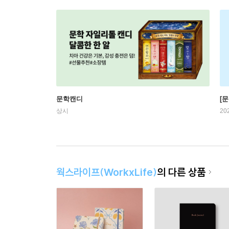
문학캔디
[문
상시
20
웍스라이프(WorkxLife)
의 다른 상품