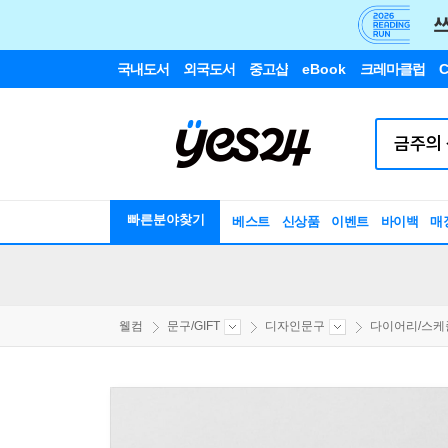
국내도서
외국도서
중고샵
eBook
크레마클럽
C
빠른분야찾기
베스트
신상품
이벤트
바이백
매
웰컴
문구/GIFT
디자인문구
다이어리/스케줄