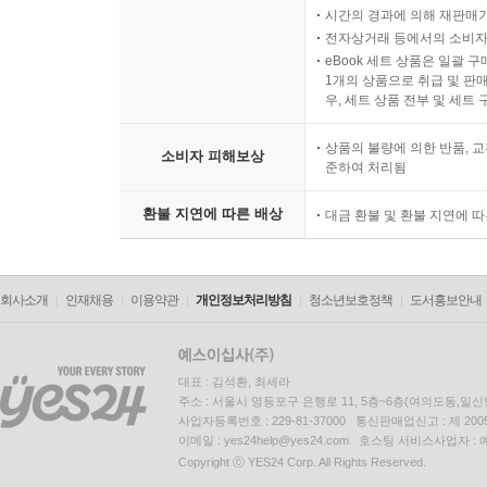
시간의 경과에 의해 재판매가
전자상거래 등에서의 소비자
eBook 세트 상품은 일괄 
1개의 상품으로 취급 및 판매
우, 세트 상품 전부 및 세트
상품의 불량에 의한 반품, 교
소비자 피해보상
준하여 처리됨
환불 지연에 따른 배상
대금 환불 및 환불 지연에 
회사소개
인재채용
이용약관
개인정보처리방침
청소년보호정책
도서홍보안내
대표 : 김석환, 최세라
주소 : 서울시 영등포구 은행로 11, 5층~6층(여의도동,일신
사업자등록번호 : 229-81-37000 통신판매업신고 : 제 200
이메일 : yes24help@yes24.com 호스팅 서비스사업자 :
Copyright ⓒ YES24 Corp. All Rights Reserved.