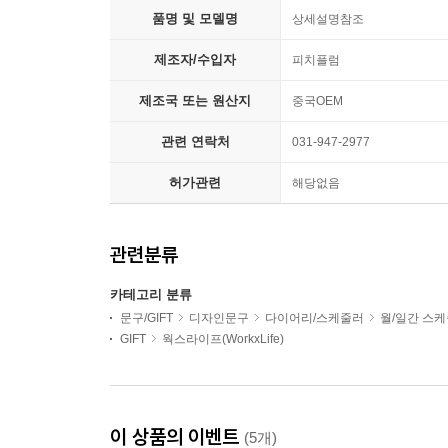
품명 및 모델명
상세설명참조
제조자/수입자
피치플럼
제조국 또는 원산지
중국OEM
관련 연락처
031-947-2977
허가관련
해당없음
관련분류
카테고리 분류
문구/GIFT
디자인문구
다이어리/스케줄러
월/일간 스
GIFT
웍스라이프(WorkxLife)
이 상품의 이벤트
(5개)