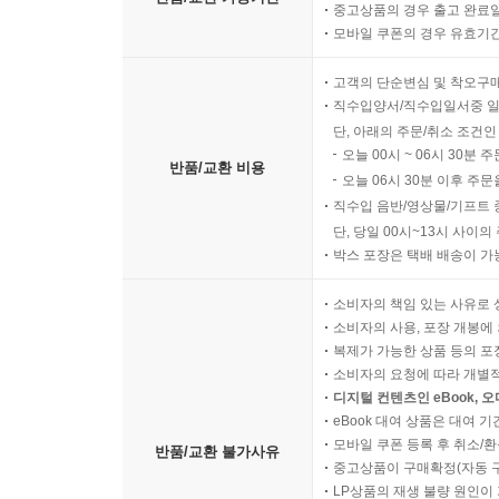
중고상품의 경우 출고 완료일
모바일 쿠폰의 경우 유효기간(
고객의 단순변심 및 착오구
직수입양서/직수입일서중 일
단, 아래의 주문/취소 조건인
오늘 00시 ~ 06시 30분 
반품/교환 비용
오늘 06시 30분 이후 주문
직수입 음반/영상물/기프트 
단, 당일 00시~13시 사이
박스 포장은 택배 배송이 가
소비자의 책임 있는 사유로 
소비자의 사용, 포장 개봉에 
복제가 가능한 상품 등의 포장을 
소비자의 요청에 따라 개별
디지털 컨텐츠인 eBook, 
eBook 대여 상품은 대여 기
모바일 쿠폰 등록 후 취소/환
반품/교환 불가사유
중고상품이 구매확정(자동 
LP상품의 재생 불량 원인이 기