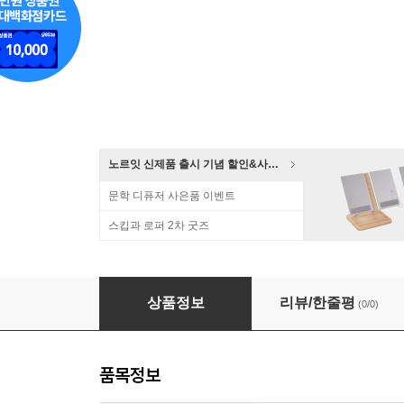
노르잇 신제품 출시 기념 할인&사은품 증정!
문학 디퓨저 사은품 이벤트
스킵과 로퍼 2차 굿즈
워크북 V2 (Work Book V2)
상품정보
리뷰/한줄평
(0/0)
품목정보