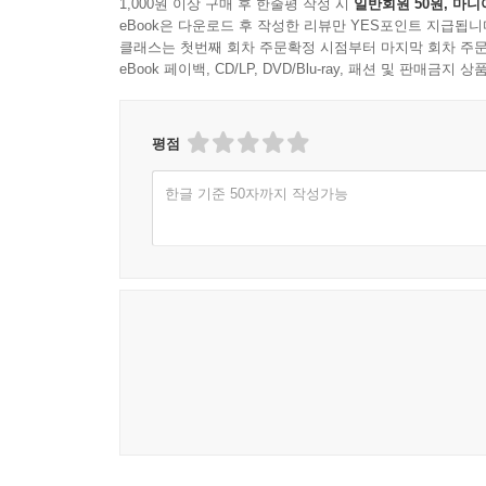
1,000원 이상 구매 후 한줄평 작성 시
일반회원 50원, 마니
eBook은 다운로드 후 작성한 리뷰만 YES포인트 지급됩니
클래스는 첫번째 회차 주문확정 시점부터 마지막 회차 주문
eBook 페이백, CD/LP, DVD/Blu-ray, 패션 및 판매금
평점
한글 기준 50자까지 작성가능