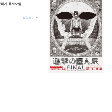
꾸준하게 독서모임
펼쳐보기