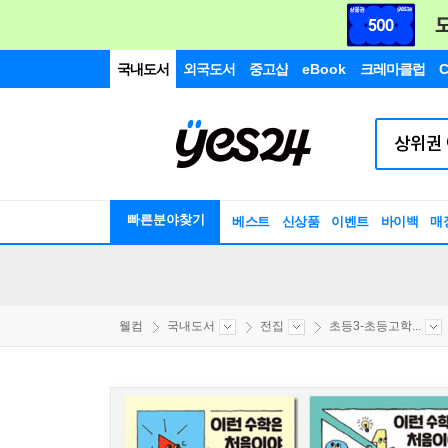
국내도서
외국도서
중고샵
eBook
크레마클럽
C
빠른분야찾기
베스트
신상품
이벤트
바이백
매
웰컴
국내도서
전집
초등3-초등고학...