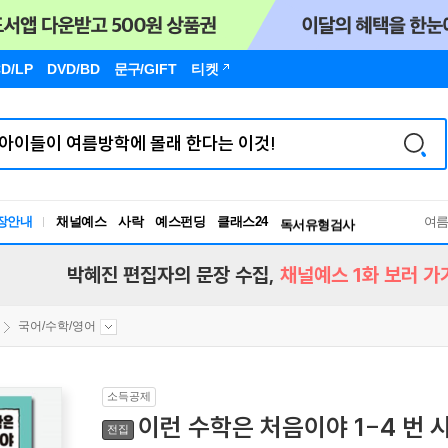
D/LP
DVD/BD
문구
/GIFT
티켓
독서유형검사
RBTI Lab
장안내
채널예스
사락
예스펀딩
클래스24
독서유형검사
여
박혜진 편집자의 문장 수집,
채널예스 1화 보러 가
국어/수학/영어
소득공제
이런 수학은 처음이야 1-4 번 
전집