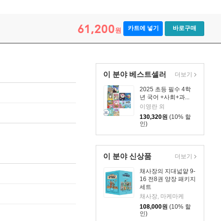
61,200
카트에 넣기
바로구매
원
이 분야 베스트셀러
더보기
2025 초등 필수 4학
년 국어 +사회+과...
이영란 외
130,320
원
(10% 할
인)
이 분야 신상품
더보기
채사장의 지대넓얕 9-
16 전8권 양장 패키지
세트
채사장, 마케마케
108,000
원
(10% 할
인)