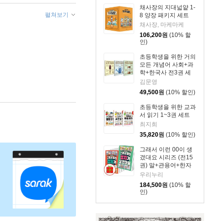
채사장의 지대넓얕 1-
펼쳐보기
8 양장 패키지 세트
채사장, 마케마케
106,200
원
(10% 할
인)
초등학생을 위한 거의
모든 개념어 사회+과
학+한국사 전3권 세
트
김문영
49,500
원
(10% 할인)
초등학생을 위한 교과
서 읽기 1~3권 세트
최지희
35,820
원
(10% 할인)
그래서 이런 00이 생
겼대요 시리즈 (전15
권) 말+관용어+한자
어+속담+고사성어
우리누리
+맞춤법+사자성어
184,500
원
(10% 할
+법+직업+나라+지명
인)
+속담 따라쓰기+고사
성어 따라쓰기+경제
+정치