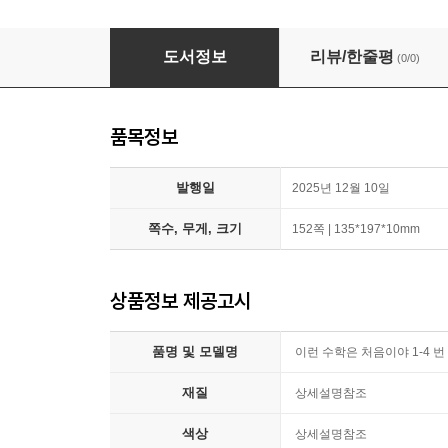
이런 수학은 처음이야 1-4 번 시리즈
도서정보
리뷰/한줄평
(0/0)
품목정보
발행일
2025년 12월 10일
쪽수, 무게, 크기
152쪽 | 135*197*10mm
상품정보 제공고시
품명 및 모델명
이런 수학은 처음이야 1-4 번
재질
상세설명참조
색상
상세설명참조