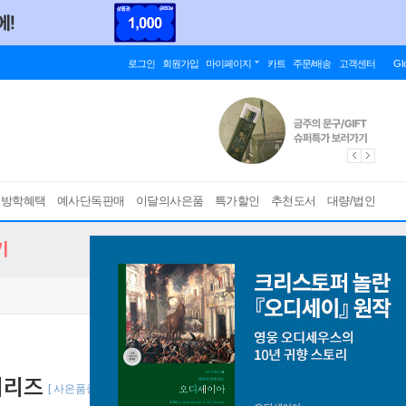
로그인
회원가입
마이페이지
카트
주문/배송
고객센터
Gl
름방학혜택
예사단독판매
이달의사은품
특가할인
추천도서
대량/법인
기
시리즈
[ 사은품증정/전4권 ]