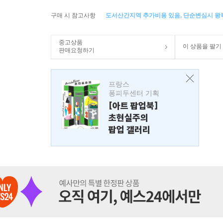
구매 시 참고사항
도서산간지역 추가비용 있음, 단순변심시 
중고상품
이 상품을 팔기
판매요청하기
프랑스
퐁피두센터 기획
[아트 팝업북]
초현실주의
팝업 갤러리