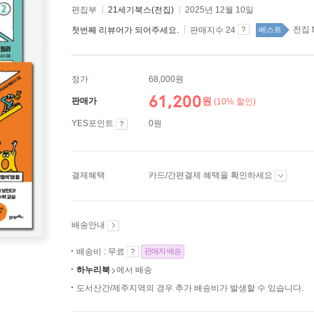
편집부
21세기북스(전집)
2025년 12월 10일
전집 t
첫번째 리뷰어가 되어주세요.
판매지수 24
베스트
정가
68,000원
61,200
원
판매가
(10% 할인)
YES포인트
0원
결제혜택
카드/간편결제 혜택을 확인하세요
배송안내
배송비 : 무료
판매자 배송
하누리북
에서 배송
도서산간/제주지역의 경우 추가 배송비가 발생할 수 있습니다.