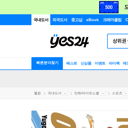
국내도서
외국도서
중고샵
eBook
크레마클럽
C
빠른분야찾기
베스트
신상품
이벤트
바이백
매
웰컴
국내도서
만화/라이트노벨
스포츠