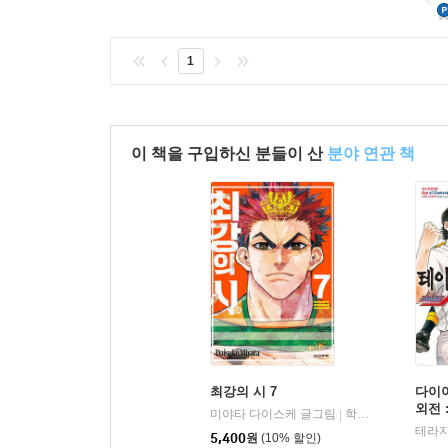
1
이 책을 구입하신 분들이 산
분야 연관 책
최강의 시 7
다이아
외전 
미야타 다이스케 글그림
학산문화사
|
테라지
5,400
원
(10% 할인)