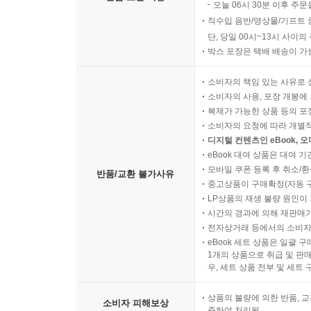
오늘 06시 30분 이후 주문
직수입 음반/영상물/기프트 
단, 당일 00시~13시 사이
박스 포장은 택배 배송이 가
소비자의 책임 있는 사유로 
소비자의 사용, 포장 개봉에 
복제가 가능한 상품 등의 포장을 
소비자의 요청에 따라 개별
디지털 컨텐츠인 eBook, 
eBook 대여 상품은 대여 기
모바일 쿠폰 등록 후 취소/환
반품/교환 불가사유
중고상품이 구매확정(자동 
LP상품의 재생 불량 원인이 기
시간의 경과에 의해 재판매가
전자상거래 등에서의 소비자
eBook 세트 상품은 일괄 
1개의 상품으로 취급 및 판매
우, 세트 상품 전부 및 세트
상품의 불량에 의한 반품, 교
소비자 피해보상
준하여 처리됨