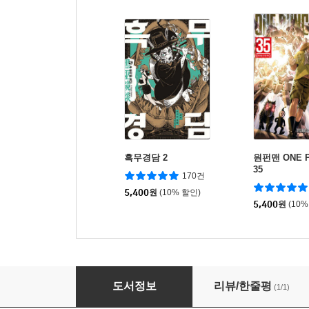
흑무경담 2
원펀맨 ONE P
35
170건
5,400
원
(10% 할인)
5,400
원
(10%
아오아시 10
도서정보
리뷰/한줄평
(1/1)