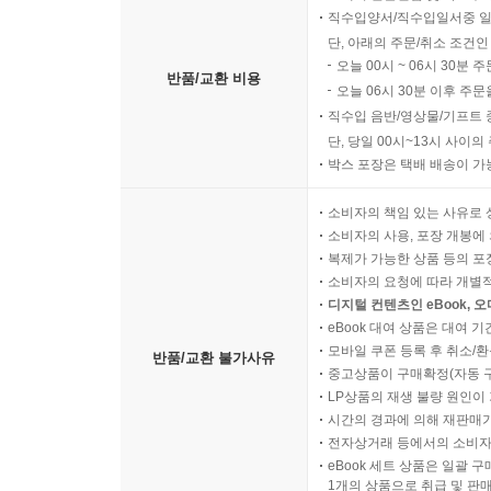
직수입양서/직수입일서중 일
단, 아래의 주문/취소 조건인
오늘 00시 ~ 06시 30분 
반품/교환 비용
오늘 06시 30분 이후 주문
직수입 음반/영상물/기프트 
단, 당일 00시~13시 사이
박스 포장은 택배 배송이 가
소비자의 책임 있는 사유로 
소비자의 사용, 포장 개봉에 
복제가 가능한 상품 등의 포장을 
소비자의 요청에 따라 개별
디지털 컨텐츠인 eBook, 
eBook 대여 상품은 대여 기
모바일 쿠폰 등록 후 취소/환
반품/교환 불가사유
중고상품이 구매확정(자동 
LP상품의 재생 불량 원인이 기
시간의 경과에 의해 재판매가
전자상거래 등에서의 소비자
eBook 세트 상품은 일괄 
1개의 상품으로 취급 및 판매