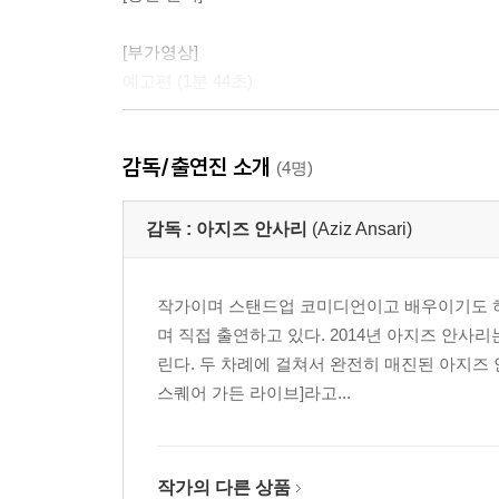
[부가영상]
예고편 (1분 44초)
[설정]
감독/출연진 소개
(4명)
* 서플먼트 내용은 제작사의 사정상 변경, 추가 또는
감독 :
아지즈 안사리
(Aziz Ansari)
작가이며 스탠드업 코미디언이고 배우이기도 하다
며 직접 출연하고 있다. 2014년 아지즈 안사
린다. 두 차례에 걸쳐서 완전히 매진된 아지즈
스퀘어 가든 라이브]라고...
작가의 다른 상품