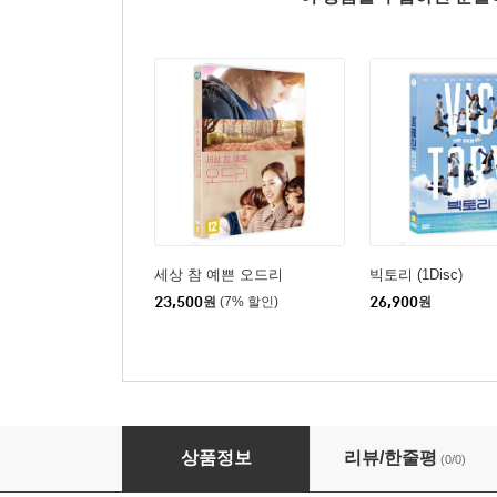
세상 참 예쁜 오드리
빅토리 (1Disc)
23,500
원
(7% 할인)
26,900
원
굿 포츈 (1Disc)
상품정보
리뷰/한줄평
(0/0)