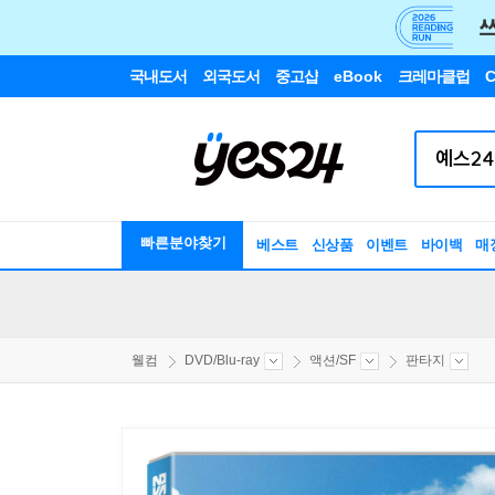
국내도서
외국도서
중고샵
eBook
크레마클럽
C
빠른분야찾기
베스트
신상품
이벤트
바이백
매
웰컴
DVD/Blu-ray
액션/SF
판타지