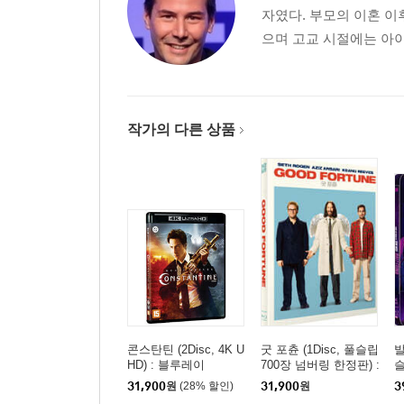
자였다. 부모의 이혼 
으며 고교 시절에는 아이
작가의 다른 상품
콘스탄틴 (2Disc, 4K U
굿 포츈 (1Disc, 풀슬립
발
HD) : 블루레이
700장 넘버링 한정판) :
슬
블루레이
정
31,900
원
(28% 할인)
31,900
원
3