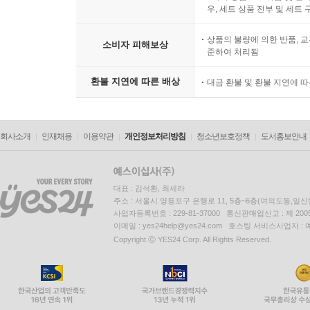
우, 세트 상품 전부 및 세트
상품의 불량에 의한 반품, 교
소비자 피해보상
준하여 처리됨
환불 지연에 따른 배상
대금 환불 및 환불 지연에 
회사소개
인재채용
이용약관
개인정보처리방침
청소년보호정책
도서홍보안내
대표 : 김석환, 최세라
주소 : 서울시 영등포구 은행로 11, 5층~6층(여의도동,일신
사업자등록번호 : 229-81-37000 통신판매업신고 : 제 200
이메일 : yes24help@yes24.com 호스팅 서비스사업자 :
Copyright ⓒ YES24 Corp. All Rights Reserved.