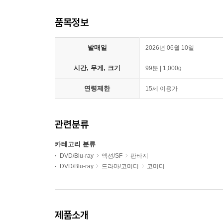
품목정보
발매일
2026년 06월 10일
시간, 무게, 크기
99분 | 1,000g
연령제한
15세 이용가
관련분류
카테고리 분류
DVD/Blu-ray
액션/SF
판타지
DVD/Blu-ray
드라마/코미디
코미디
제품소개