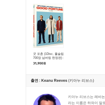
굿 포츈 (1Disc, 풀슬립
700장 넘버링 한정판) :
블루레이
31,900
원
출연 :
Keanu Reeves
(키아누 리브스)
키아누 리브스는 레바논
라는 이름은 하와이 말