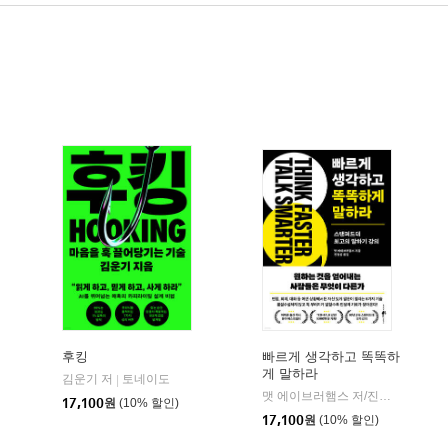
후킹
빠르게 생각하고 똑똑하
게 말하라
김운기 저
토네이도
페이지2북스
|
|
맷 에이브러햄스 저/진정성 역
웨
|
17,100
원
(10% 할인)
17,100
원
(10% 할인)