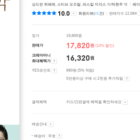
상드린 쥐페레
,
스티브 오즈발
,
파스칼 지각스
저/
하현주
역
페이
10.0
회원리뷰(
46
건)
판매지수 12,084
정가
19,800원
17,820
원
판매가
(10% 할인)
크레마머니
16,320
원
최대혜택가
YES포인트
990원 (5% 적립)
5만원이상 구매 시 2천원 추가적립
결제혜택
카드/간편결제 혜택을 확인하세요
배송안내
배송비 : 무료