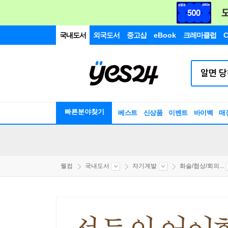
국내도서
외국도서
중고샵
eBook
크레마클럽
C
빠른분야찾기
베스트
신상품
이벤트
바이백
매
웰컴
국내도서
자기계발
화술/협상/회의...