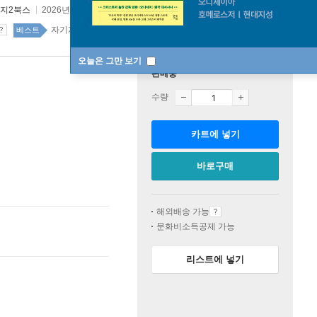
지2북스
2026년 05월 27일
원제 :
Linguistics of Persuasion
자기계발 70위
자기계발 top20 1주
베스트
오늘은 그만 보기
판매중
수량
카트에 넣기
바로구매
해외배송 가능
문화비소득공제 가능
리스트에 넣기