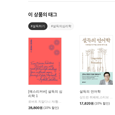
이 상품의 태그
#설득하기
#설득의심리학
[예스리커버] 설득의 심
설득의 언어학
리학 1
상드린 쥐페레,스티브 오즈발,파스칼 지각스저/하현주 역
로버트 치알디니 저/황혜숙,임상훈 공역
21세기북스
|
17,820
원
(10% 할인)
28,800
원
(10% 할인)