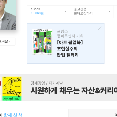
eBook
중고상품
13,860원
판매요청하기
프랑스
퐁피두센터 기획
트너샵
[아트 팝업북]
초현실주의
팝업 갤러리
들이
함께 산 책