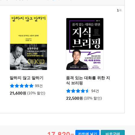
1
/4
말하지 않고 말하기
품격 있는 대화를 위한 지
식 브리핑
99건
94건
21,600
원
(10% 할인)
22,500
원
(10% 할인)
17,820
카트에 넣기
바로구매