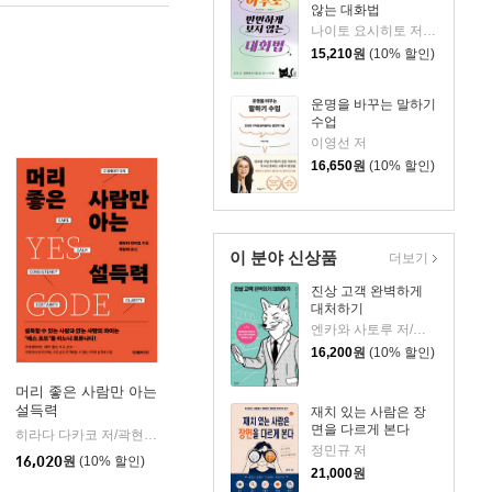
않는 대화법
나이토 요시히토 저/황정원 역
15,210
원
(10% 할인)
운명을 바꾸는 말하기
수업
이영선 저
16,650
원
(10% 할인)
이 분야 신상품
더보기
진상 고객 완벽하게
대처하기
엔카와 사토루 저/이주 역
16,200
원
(10% 할인)
머리 좋은 사람만 아는
설득력
재치 있는 사람은 장
면을 다르게 본다
일북
히라다 다카코 저/곽현아 역
더페이지
|
정민규 저
16,020
원
(10% 할인)
21,000
원