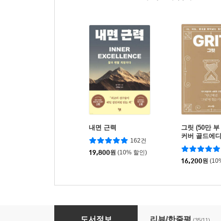
내면 근력
그릿 (50만 
커버 골드에디
162건
19,800
원
(10% 할인)
16,200
원
(10
설득의 언어학
도서정보
리뷰/한줄평
(35/11)