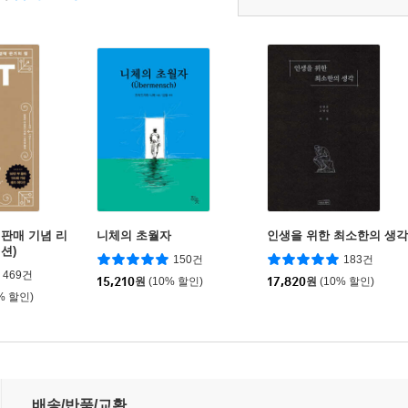
부 판매 기념 리
니체의 초월자
인생을 위한 최소한의 생각
션)
150건
183건
469건
15,210
원
(10% 할인)
17,820
원
(10% 할인)
% 할인)
배송/반품/교환