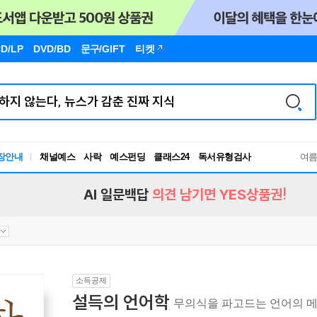
D/LP
DVD/BD
문구
/GIFT
티켓
독서유형검사
장안내
채널예스
사락
예스펀딩
클래스24
RBTI Lab
여
독서유형검사
AI 일문백답
의견 남기면 YES상품권!
소득공제
설득의 언어학
무의식을 파고드는 언어의 