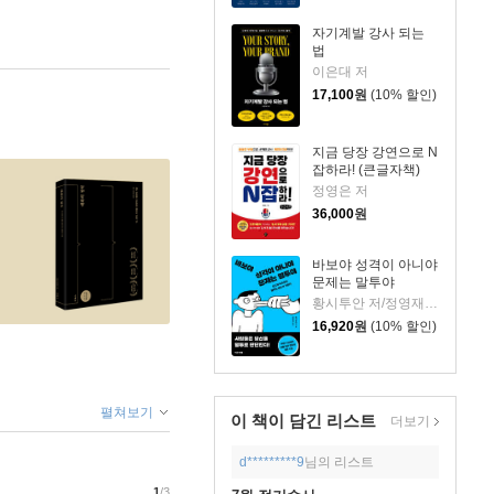
자기계발 강사 되는
법
이은대 저
17,100
원
(10% 할인)
지금 당장 강연으로 N
잡하라! (큰글자책)
정영은 저
36,000
원
바보야 성격이 아니야
문제는 말투야
황시투안 저/정영재 역
16,920
원
(10% 할인)
펼쳐보기
이 책이 담긴
리스트
더보기
d*********9
님의 리스트
1
/3