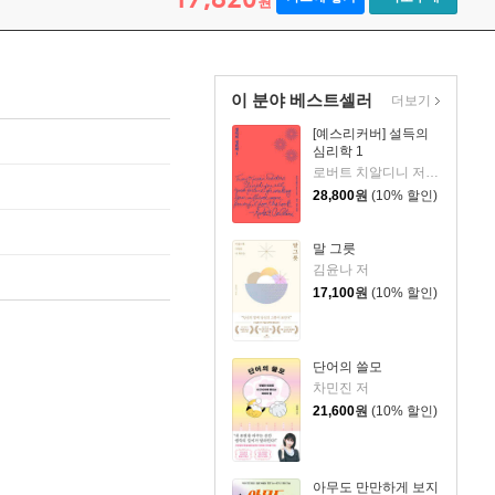
원
이 분야 베스트셀러
더보기
[예스리커버] 설득의
심리학 1
로버트 치알디니 저/황혜숙,임상훈 공역
28,800
원
(10% 할인)
말 그릇
김윤나 저
17,100
원
(10% 할인)
단어의 쓸모
차민진 저
21,600
원
(10% 할인)
아무도 만만하게 보지