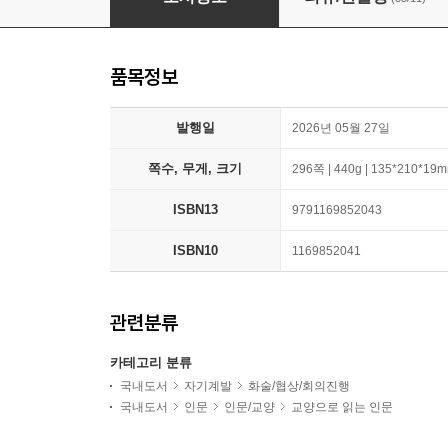
품목정보
발행일
2026년 05월 27일
쪽수, 무게, 크기
296쪽 | 440g | 135*210*19
ISBN13
9791169852043
ISBN10
1169852041
관련분류
카테고리 분류
국내도서
자기계발
화술/협상/회의진행
국내도서
인문
인문/교양
교양으로 읽는 인문