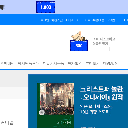
로그인
회원가입
마이페이지
카트
주문/배송
고객센터
Gl
름방학혜택
예사단독판매
이달의사은품
특가할인
추천도서
대량/법인
메커니즘