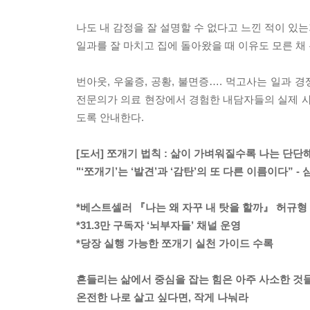
나도 내 감정을 잘 설명할 수 없다고 느낀 적이 있
일과를 잘 마치고 집에 돌아왔을 때 이유도 모른 채
번아웃, 우울증, 공황, 불면증…. 먹고사는 일과
전문의가 의료 현장에서 경험한 내담자들의 실제 사
도록 안내한다.
[도서] 쪼개기 법칙 : 삶이 가벼워질수록 나는 단
"‘쪼개기’는 ‘발견’과 ‘감탄’의 또 다른 이름이다” 
*베스트셀러 『나는 왜 자꾸 내 탓을 할까』 허규형 
*31.3만 구독자 ‘뇌부자들’ 채널 운영
*당장 실행 가능한 쪼개기 실천 가이드 수록
흔들리는 삶에서 중심을 잡는 힘은 아주 사소한 것
온전한 나로 살고 싶다면, 작게 나눠라