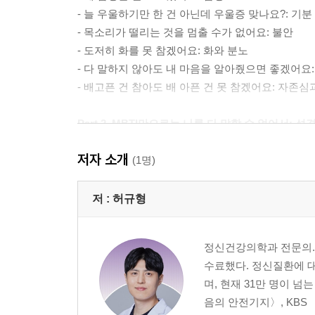
- 늘 우울하기만 한 건 아닌데 우울증 맞나요?: 기분
- 목소리가 떨리는 것을 멈출 수가 없어요: 불안
- 도저히 화를 못 참겠어요: 화와 분노
- 다 말하지 않아도 내 마음을 알아줬으면 좋겠어요:
- 배고픈 건 참아도 배 아픈 건 못 참겠어요: 자존심
Part 2. MBTI만으로는 나를 다 말할 수 없어서: 성
저자 소개
- 이런 제가 정상인가요?: 정상과 비정상
(1명)
- 이게 진짜 제 성격인가요? MBTI
- 외향형 성격인데 소심할 수도 있나요?: MBTI
저 :
허규형
- 저만 혼자 최선을 다하는 것 같아요: 애착 유형 검
- 전 정말 괜찮은데 몸이 왜 아픈가요?: 방어기제
정신건강의학과 전문의.
- 내가 아니라 내 손이 물건을 던졌어요: MMPI와 S
수료했다. 정신질환에 
- 말실수하느니 가만히 있는 게 나았을까요?: 기질성
며, 현재 31만 명이 
음의 안전기지〉, KBS 
Part 3. 사회생활은 두 번째 자아가 해요: 페르소나