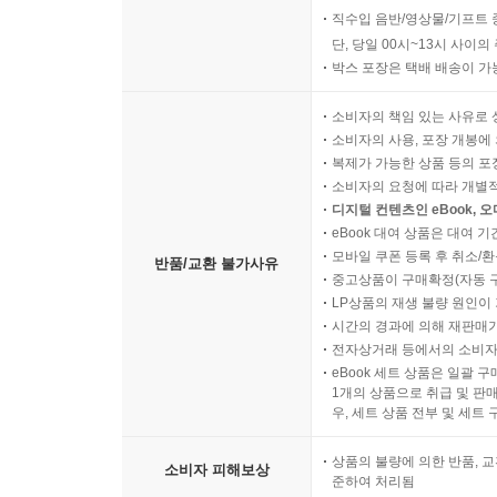
직수입 음반/영상물/기프트 
단, 당일 00시~13시 사이
박스 포장은 택배 배송이 가
소비자의 책임 있는 사유로 
소비자의 사용, 포장 개봉에 
복제가 가능한 상품 등의 포장을 
소비자의 요청에 따라 개별
디지털 컨텐츠인 eBook, 
eBook 대여 상품은 대여 기
모바일 쿠폰 등록 후 취소/환
반품/교환 불가사유
중고상품이 구매확정(자동 
LP상품의 재생 불량 원인이 기
시간의 경과에 의해 재판매가
전자상거래 등에서의 소비자
eBook 세트 상품은 일괄 
1개의 상품으로 취급 및 판매
우, 세트 상품 전부 및 세트
상품의 불량에 의한 반품, 교
소비자 피해보상
준하여 처리됨