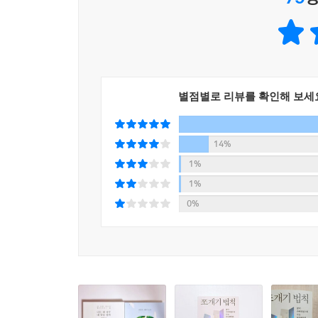
묻지마 흉기 난동 사건·사고로 불안에 떠는 사람들
5단계 일상과 습관 쪼개기
열등감과 분노로 뒤덮인 사회에서
23장 과거-현재-미래, 시간을 가르기
나를 지키고 내 마음을 돌보는 법
24장 선택을 작게 나누기
25장 독이 되지 않는 취미 찾기
최근 하루가 멀다 하고 ‘묻지 마 범죄’가 발생하
별점별로 리뷰를 확인해 보세
26장 에너지 모드 구분하기
글들이 범람하면서 너 나 할 것 없이 많은 이들이 
27장 루틴은 루틴, 성공과 실패의 늪에 빠지지 않기
살았는데도 되는 게 없다.”, “사회가 문제다.”
28장 스마트폰 화면에 갇히지 않는 하루 사용법
존재하는 다양한 감정을 하나씩 살펴보고, 26가
14%
나오며
그렇게 나를 지키고 내 마음을 돌볼 방법을 제안한다
1%
1%
어느 때보다 위로와 안정이 필요한 때, 『나는 왜 
0%
다루는 방법을 알아가다 보면 이 책이 험한 세상에