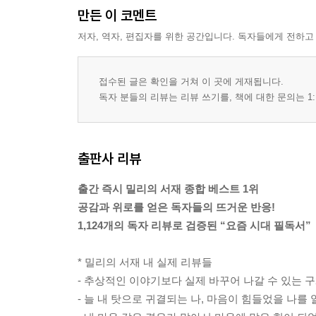
추천의 말
만든 이 코멘트
저자, 역자, 편집자를 위한 공간입니다. 독자들에게 전하고
『쪼개기 법칙』
추천의 말
접수된 글은 확인을 거쳐 이 곳에 게재됩니다.
들어가며 작은 성취들을 발판 삼아 당신의 행복을 
독자 분들의 리뷰는 리뷰 쓰기를, 책에 대한 문의는 1:
1단계 나의 내면 쪼개기
1장 나를 여러 가지 이름으로 정의하기
2장 더 자유로운 나를 위한 부캐 만들기
출판사 리뷰
3장 하고 싶은 일을 찾게 하는 작은 신호 발견하기
4장 더욱 단단해지기 위한 회복 쪼개기
출간 즉시 밀리의 서재 종합 베스트 1위
5장 자존감의 기준 다시 세우기
공감과 위로를 얻은 독자들의 뜨거운 반응!
1,124개의 독자 리뷰로 검증된 “요즘 시대 필독서”
2단계 목표와 달성 쪼개기
6장 성취의 기준 쪼개기
* 밀리의 서재 내 실제 리뷰들
7장 사실과 해석 구분하기
- 추상적인 이야기보다 실제 바꾸어 나갈 수 있는 
8장 할 수 있다는 착각에서 벗어나기
- 늘 내 탓으로 귀결되는 나, 마음이 힘들었을 나