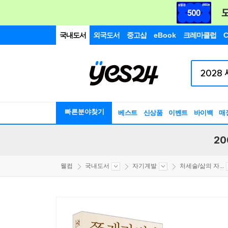
국내도서
외국도서
중고샵
eBook
크레마클럽
C
빠른분야찾기
베스트
신상품
이벤트
바이백
매
20
웰컴
국내도서
자기계발
처세술/삶의 자...