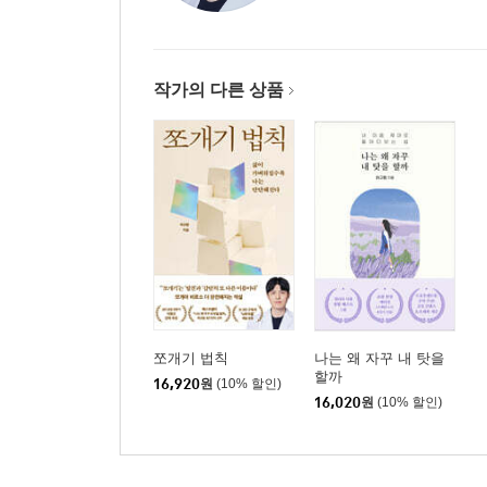
- 하고 싶은 것만 하고 살 수는 없잖아요: 페르소나
- 마스크를 쓰고 사람들을 만나는 게 더 편해요: 
작가의 다른 상품
- 계획을 지키지 못하는 제가 한심해요: 해야 하는 것
- 명치에 뭔가 걸린 것처럼 답답해요: 화병
- 잡고 싶은 기억, 놓고 싶은 기억이 있어요: 건망증
- 이것도 스트레스인가요?: 스트레스
Part 4. 중요한 건 꺾이지 않는 마음이라더니: 자기
- 누구에게도 의지하면 안 될 것 같아요: 의지와 의존
- 부모에게서 독립하고 싶어요: 가스라이팅
- 인사치레도 거짓말인가요?: 하얀 거짓말
쪼개기 법칙
나는 왜 자꾸 내 탓을
할까
- 아무리 체중이 빠져도 여전히 뚱뚱해 보여요: 거
16,920
원
(10% 할인)
16,020
원
(10% 할인)
- 손 하나 까딱할 수 없을 정도로 힘이 없어요: 무기
- 이번에는 꼭 오래 만나고 싶어요: 인간관계