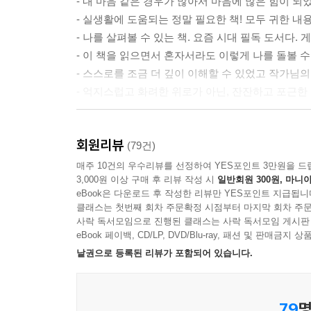
9장 나와 다른 사람의 과제 나누기
- 내 마음 같은 경우가 많아서 마음에 많은 힘이 되
10장 급하기‘만’ 한 일을 중요한 일로 착각하지 않기
- 실생활에 도움되는 정말 필요한 책! 모두 귀한 내
11장 나의 통제 구역을 분명히 정하기
- 나를 살펴볼 수 있는 책. 요즘 시대 필독 도서다.
12장 실패를 나눈 틈에서 성취의 길 발견하기
- 이 책을 읽으면서 혼자서라도 이렇게 나를 돌볼 
- 스스로를 조금 더 깊이 이해할 수 있었고 작가님의
3단계 나의 감정 쪼개기
- 억지스럽고 화려한 위로가 아닌, 잔잔하고 포근한 
13장 나의 감정을 제대로 들여다보기
14장 애정과 인정의 욕구를 구체화하기
“취업 어려운데 취업해도 인간관계로 힘들어요”
회원리뷰
15장 외로움의 덩어리 부수기
“일이 잘못되면 다 나 때문인 것 같아서 괴로워요”
(79건)
16장 유형별 불안 다루기
자책과 우울함에 시달리는 2040에게 보내는 응원과
매주 10건의 우수리뷰를 선정하여 YES포인트 3만원을 드
3,000원 이상 구매 후 리뷰 작성 시
일반회원 300원, 마니아
17장 자책을 작게 나누기
eBook은 다운로드 후 작성한 리뷰만 YES포인트 지급됩니
먹고사는 일은 주로 고되다. 경쟁 뒤에 또 경쟁이 
클래스는 첫번째 회차 주문확정 시점부터 마지막 회차 주문
4단계 나의 관계 쪼개기
보람이나 기쁨보다 훨씬 큰 우울과 자책감을 얻곤 
사락 독서모임으로 진행된 클래스는 사락 독서모임 게시판
18장 ‘진짜 친구’에 대한 환상 걷어내기
들어 현대인들이 많이 호소하는 감정들에 주목한다.
eBook 페이백, CD/LP, DVD/Blu-ray, 패션 및 판매금
19장 ‘공감’이란 말로 뭉뚱그리지 않기
아르바이트 장소 등 본인이 소속된 집단에서 인간
낱권으로 등록된 리뷰가 포함되어 있습니다.
20장 잘 부탁하고 잘 거절하기
때문인 것 같아 괴로운 심정을 떨칠 수 없는 상황이
21장 맥락 있게 비교하기
정확하게 인지하지 못한다. 원인을 모른 채 끊임없
79
명
22장 건강하게 의지하기