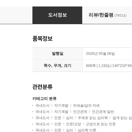
나는 왜 자꾸 내 탓을 할까 + 쪼개기 법칙 세트
도서정보
리뷰/한줄평
(79/111)
품목정보
발행일
2026년 05월 06일
쪽수, 무게, 크기
608쪽 | 1,192g | 140*210*
관련분류
카테고리 분류
국내도서
자기계발
처세술/삶의 자세
국내도서
자기계발
인간관계
인간관계 일반
국내도서
인문
심리
주제로 읽는 심리학
쉽게 읽는 
국내도서
인문
인문/교양
교양으로 읽는 인문
국내도서
인문
심리
심리학 이론