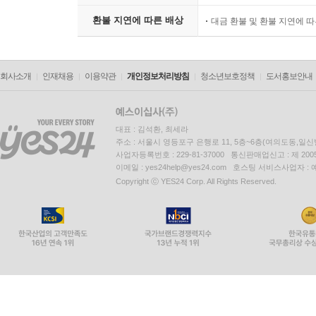
환불 지연에 따른 배상
대금 환불 및 환불 지연에 
회사소개
인재채용
이용약관
개인정보처리방침
청소년보호정책
도서홍보안내
대표 : 김석환, 최세라
주소 : 서울시 영등포구 은행로 11, 5층~6층(여의도동,일신
사업자등록번호 : 229-81-37000 통신판매업신고 : 제 200
이메일 : yes24help@yes24.com 호스팅 서비스사업자 :
Copyright ⓒ YES24 Corp. All Rights Reserved.