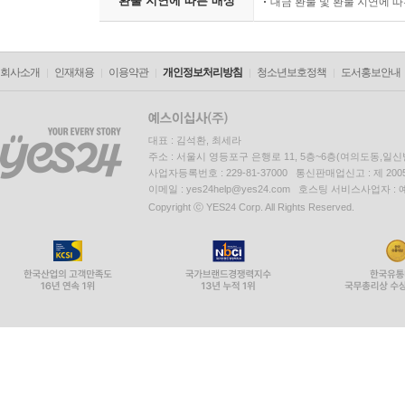
환불 지연에 따른 배상
대금 환불 및 환불 지연에 
회사소개
인재채용
이용약관
개인정보처리방침
청소년보호정책
도서홍보안내
대표 : 김석환, 최세라
주소 : 서울시 영등포구 은행로 11, 5층~6층(여의도동,일신
사업자등록번호 : 229-81-37000 통신판매업신고 : 제 200
이메일 : yes24help@yes24.com 호스팅 서비스사업자 :
Copyright ⓒ YES24 Corp. All Rights Reserved.