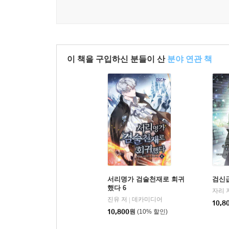
이 책을 구입하신 분들이 산
분야 연관 책
서리명가 검술천재로 회귀
검신급
했다 6
자리 
진유 저
데카미디어
|
10,8
10,800
원
(10% 할인)