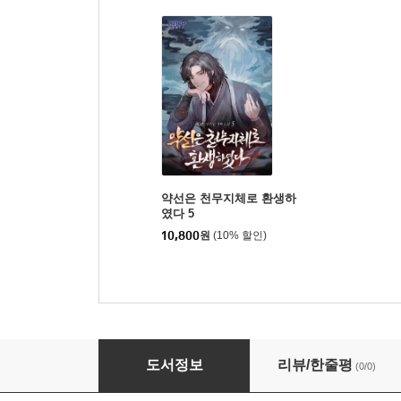
약선은 천무지체로 환생하
였다 5
10,800
원
(10% 할인)
서리명가 검술천재로 회귀했다 4
도서정보
리뷰/한줄평
(0/0)