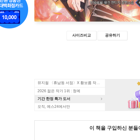
사이즈비교
공유하기
뮤지컬 〈휴남동 서점〉X 황보름 작가 북토크
2026 젊은 작가 1위 : 청예
기간 한정 특가 도서
오직, 예스24에서만
이 책을 구입하신 분