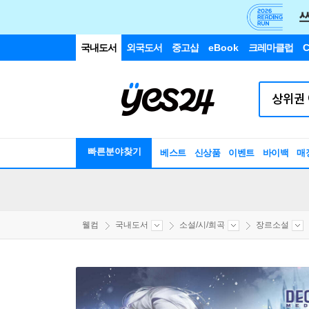
국내도서
외국도서
중고샵
eBook
크레마클럽
C
빠른분야찾기
베스트
신상품
이벤트
바이백
매
웰컴
국내도서
소설/시/희곡
장르소설