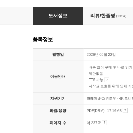
이게 되네? 나노바나나 2 AI 비포&애프터 미친 
도서정보
리뷰/한줄평
(13/84)
품목정보
발행일
2026년 05월 22일
배송 없이 구매 후 바로 읽
제한없음
이용안내
TTS 가능
저작권 보호를 위해 인쇄 기
지원기기
크레마 /PC(윈도우 - 4K 모
파일/용량
PDF(DRM) | 17.16MB
페이지 수
약 237쪽