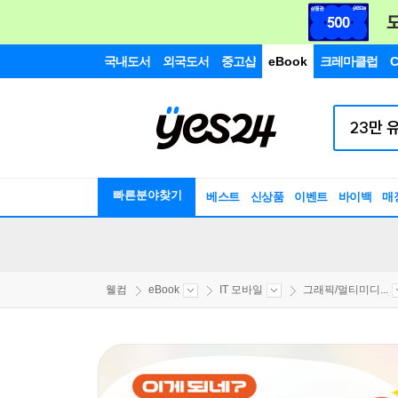
국내도서
외국도서
중고샵
eBook
크레마클럽
C
빠른분야찾기
베스트
신상품
이벤트
바이백
매
웰컴
eBook
IT 모바일
그래픽/멀티미디...