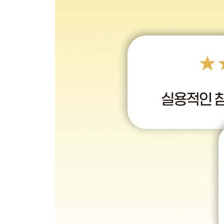
_[미친 활용 22] 보케, 그림자 추가한 아날로그 감
_[미친 활용 23] 모션 블러 효과로 생동감 불어넣기
_[미친 활용 24] 기업 행사 홍보물에 넣을 일러스트
[PART 02] 사진과 그림의 경계 넘나들기
_[미친 활용 25] 인테리어 스케치 도면을 3D 렌더
_[미친 활용 26] 매장 사진을 3D 아이소메트릭 스
_[미친 활용 27] 인물 사진을 2D 웹툰이나 3D 블
_[미친 활용 28] 아웃페인팅으로 배경 확장하기
_[미친 활용 29] 실사 배경에 2D 캐릭터 합성하기
_[미친 활용 30] 캐릭터 그림 하나만으로 네 컷 웹
_[미친 활용 31] 일러스트에 컬러 칩 색감 적용하기
_[미친 활용 32] 스마트폰 케이스 디자인 시안 만들
_[미친 활용 33] 사진 노이즈 말끔하게 제거하기
_[미친 활용 34] 인물 사진 분위기 바꾸기
_[미친 활용 35] 글 콘티를 영상 스토리보드로 만들
_[미친 활용 36] 캐릭터 시트 만들고 스토리 콘텐츠
_[미친 활용 37] 캐릭터의 다양한 표정 만들기