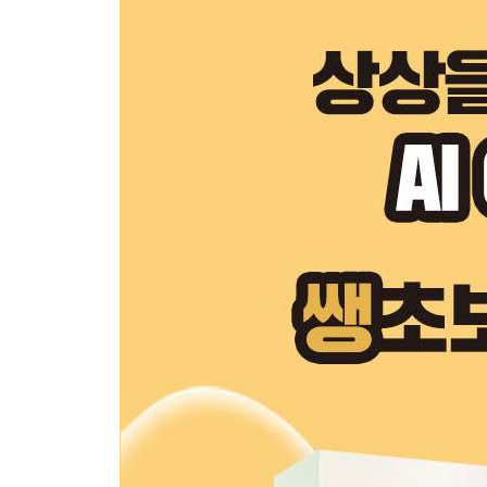
_[미친 활용 66] 흑백사진에 색을 입혀 생생한 추
_[미친 활용 67] 저해상도 이미지를 고해상도로 
_[미친 활용 68] 실사 인물과 캐릭터를 한 장면에 
_[미친 활용 69] 30년 후 이미지 만들기
_[미친 활용 70] 미래의 내 자식 얼굴은?
_[미친 활용 71] 인물 사진으로 영화 포스터 만들기
[PART 06] 이미지 한 장으로 완성하는 실전 콘텐츠
_[미친 활용 72] 메모 스케치를 발표 자료로 만들기
_[미친 활용 73] 텍스트만으로 인포그래픽 만들기
_[미친 활용 74] 이미지 한 장으로 카드뉴스 완성하
_[미친 활용 75] 제품 사진을 광고 배너로 완성하기
_[미친 활용 76] 모델 사진으로 제품 사용 이미지 
_[미친 활용 77] 이미지 하나를 포스터부터 섬네
_[미친 활용 78] 나만의 캐릭터로 이모티콘 세트 
_[미친 활용 79] 커플 사진을 청첩장 스타일 일러
_[미친 활용 80] 손그림에 생명을 불어넣는 3D 애