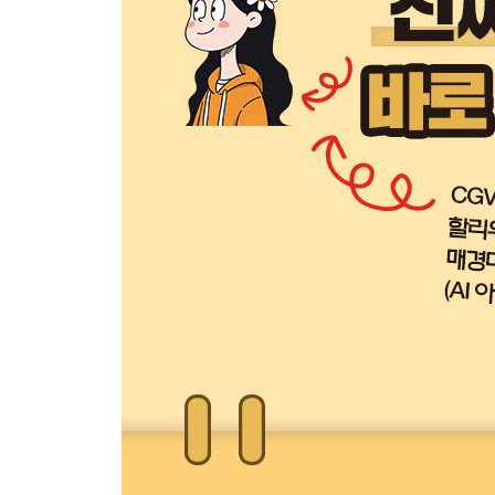
_[미친 활용 51] 인물 사진을 민화 스 타일로 바꾸기
_[미친 활용 52] 여러 사진을 모아 하나로 콜라주하
_[미친 활용 53] 텍스트에 불꽃 효과를 넣은 섬네일
_[미친 활용 54] 텍스트에 금속 재질을 입혀 강렬한
_[미친 활용 55] 인테리어 스타일 변경하기
_[미친 활용 56] 집안의 가구 바꿔보기
[PART 05] 내 일상을 화려하게 바꾸는 AI 마법
_[미친 활용 57] 소품 배치 시뮬레이션하기
_[미친 활용 58] 스튜디오에서 촬영한 듯한 프로필
_[미친 활용 59] 일상 사진을 수채화 스타일 작품으
_[미친 활용 60] 반려동물 증명사진 바꾸기
_[미친 활용 61] 반려동물 사진에 옷 입히고 배경 
_[미친 활용 62] 반려동물 사진을 캐릭터로 재현하
_[미친 활용 63] 흐린 날씨의 사진을 맑은 날씨로 
_[미친 활용 64] 여러 사진을 하나의 키링으로 묶기
_[미친 활용 65] 캐릭터가 제품 들고 있는 장면 만