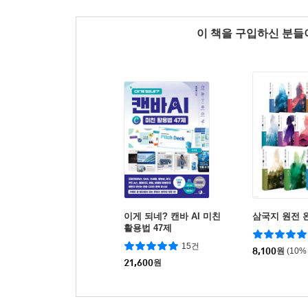
이 책을 구입하신 분
이게 되네? 캔바 AI 미친
삼국지 원전 
활용법 47제
15건
8,100
원
(10%
21,600
원