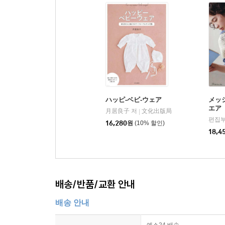
ハッピ-ベビ-ウェア
メッ
エア
月居良子 저
文化出版局
|
편집
16,280
원
(10% 할인)
18,4
배송/반품/교환 안내
배송 안내