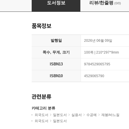
CRA-SEW vol.17
도서정보
리뷰/한줄평
(0/0)
품목정보
발행일
2026년 06월 09일
쪽수, 무게, 크기
100쪽 | 210*297*9mm
ISBN13
9784529065795
ISBN10
4529065790
관련분류
카테고리 분류
외국도서
일본도서
실용서
수공예
재봉/바느질
외국도서
일본도서