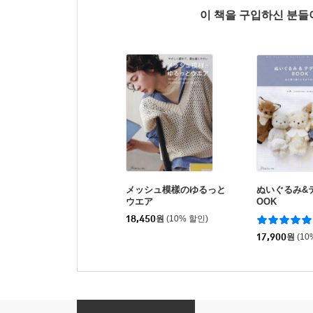
이 책을 구입하신 분
メッシュ模樣のゆるっと
ぬいぐるみ&
ウエア
OOK
18,450
원
(10% 할인)
17,900
원
(10