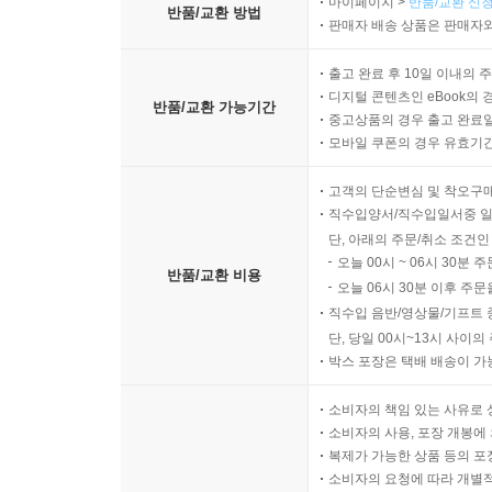
마이페이지 >
반품/교환 신청
반품/교환 방법
판매자 배송 상품은 판매자와
출고 완료 후 10일 이내의 
디지털 콘텐츠인 eBook의 
반품/교환 가능기간
중고상품의 경우 출고 완료일
모바일 쿠폰의 경우 유효기간(
고객의 단순변심 및 착오구
직수입양서/직수입일서중 일
단, 아래의 주문/취소 조건인
오늘 00시 ~ 06시 30분 
반품/교환 비용
오늘 06시 30분 이후 주문
직수입 음반/영상물/기프트 
단, 당일 00시~13시 사이
박스 포장은 택배 배송이 가
소비자의 책임 있는 사유로 
소비자의 사용, 포장 개봉에 
복제가 가능한 상품 등의 포장을 
소비자의 요청에 따라 개별