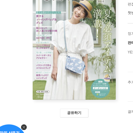
편
첫
정
판
Y
추
결
공유하기