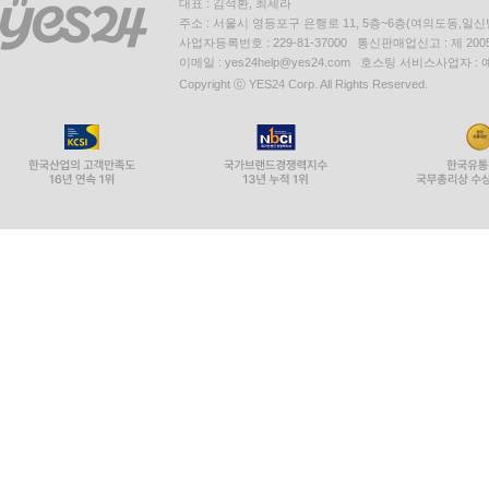
대표 : 김석환, 최세라
주소 : 서울시 영등포구 은행로 11, 5층~6층(여의도동,일신
사업자등록번호 : 229-81-37000 통신판매업신고 : 제 200
이메일 : yes24help@yes24.com 호스팅 서비스사업자 :
Copyright ⓒ YES24 Corp. All Rights Reserved.