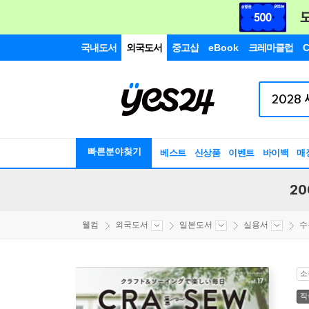
국내도서
외국도서
중고샵
eBook
크레마클럽
C
빠른분야찾기
베스트
신상품
이벤트
바이백
매
20
웰컴
외국도서
일본도서
실용서
수
소
직