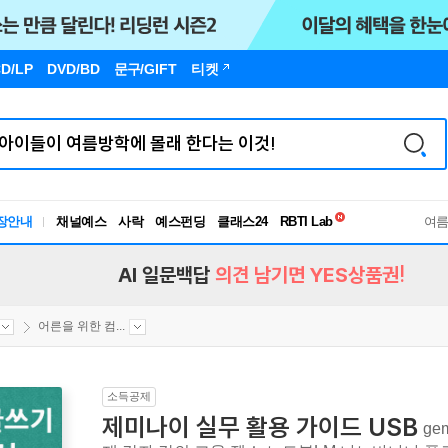
D/LP
DVD/BD
문구
/GIFT
티켓
독서유형검사
장안내
채널예스
사락
예스펀딩
클래스24
RBTI Lab
여
독서유형검사
AI 일문백답
의견 남기면 YES상품권!
어른을 위한 컴...
소득공제
제미나이 실무 활용 가이드 USB
ge