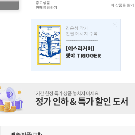
중고상품
이 상품을 팔기
판매요청하기
김은성 작가
친필 메시지 수록
---------------
[예스리커버]
빵야 TRIGGER
배송/반품/교환