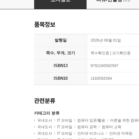
(2/1)
품목정보
발행일
2026년 06월 01일
쪽수, 무게, 크기
쪽수확인중 | 크기확인중
ISBN13
9791160592597
ISBN10
1160592594
관련분류
카테고리 분류
국내도서
IT 모바일
컴퓨터 입문/활용
어른을 위한 컴퓨
국내도서
IT 모바일
컴퓨터 공학
컴퓨터 교육
국내도서
IT 모바일
인터넷 비즈니스
인터넷 마케팅