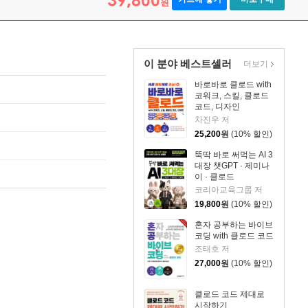
39,800
원
이 분야 베스트셀러
더보기
바로바로 클로드 with
코워크, 스킬, 클로드
코드, 디자인
차진우 저
25,200
원
(10% 할인)
뚝딱 바로 써먹는 AI 3
대장 챗GPT · 제미나
이 · 클로드
코리아교육그룹 저
19,800
원
(10% 할인)
혼자 공부하는 바이브
코딩 with 클로드 코드
조태호 저
27,000
원
(10% 할인)
클로드 코드 제대로
시작하기