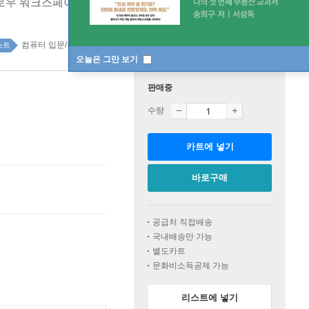
플로우 워크스페이스 업무
컴퓨터 입문/활용 top100 2주
스트
오늘은 그만 보기
판매중
수량
카트에 넣기
바로구매
공급처 직접배송
국내배송만 가능
별도카트
문화비소득공제 가능
리스트에 넣기