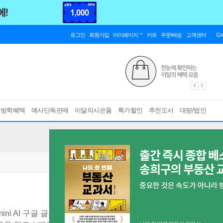
로그인
회원가입
마이페이지
카트
주문/배송
고객센터
Gl
름방학혜택
예사단독판매
이달의사은품
특가할인
추천도서
대량/법인
mini AI 구글 글쓰기 이미지 생성형 동영상 코딩 사용법 책 교