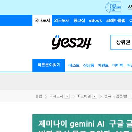
국내도서
외국도서
중고샵
eBook
크레마클럽
C
빠른분야찾기
베스트
신상품
이벤트
바이백
매
웰컴
국내도서
IT 모바일
컴퓨터 입문/활...