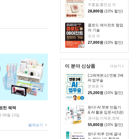
주홍철,황진성 저
28,800
원
(10% 할인)
클로드 에이전트 협업
의 기술
조쉬 저
27,000
원
(10% 할인)
이 분야 신상품
더보기
[그래제본소] 연봉 2배
AI 업무술
문병용 저
25,200
원
(10% 할인)
된다! AI 챗봇 만들기
원한 혜택
& AI 활용 입문서(3권)
년 08월 13일
권서림,이재윤,정해준,프롬프트 크리에이터 저
55,800
원
(10% 할인)
펼쳐보기
된다! 하루 만에 끝내