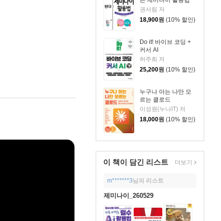
는 제미나이 활용법
권서림 저
18,900
원
(10% 할인)
Do it! 바이브 코딩 +
커서 AI
허주희 저
25,200
원
(10% 할인)
누구나 아는 나만 모
르는 클로드
이성원(누나IT) 저
18,000
원
(10% 할인)
이 책이 담긴
리스트
더보기
m*******3
님의 리스트
제미나이_260529