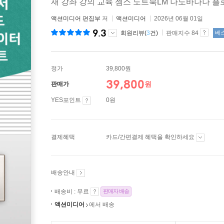
재 강좌 강의 교육 젬스 노트북LM 나노바나나 
액션미디어 편집부
저
액션미디어
2026년 06월 01일
9.3
회원리뷰(
3
건)
판매지수 84
베
정가
39,800원
39,800
원
판매가
YES포인트
0원
결제혜택
카드/간편결제 혜택을 확인하세요
배송안내
배송비 : 무료
판매자 배송
액션미디어
에서 배송