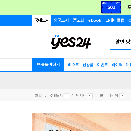
국내도서
외국도서
중고샵
eBook
크레마클럽
C
빠른분야찾기
베스트
신상품
이벤트
바이백
매
웰컴
국내도서
에세이
한국 에세이