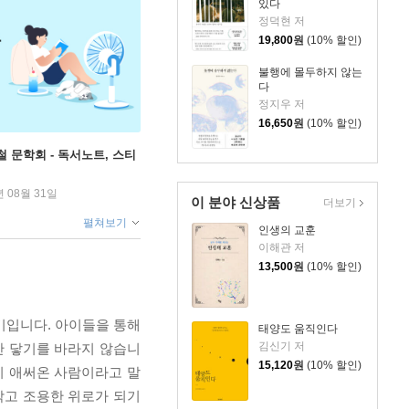
있다
정덕현 저
19,800
원
(10% 할인)
불행에 몰두하지 않는
다
정지우 저
16,650
원
(10% 할인)
철 문학회 - 독서노트, 스티
년 08월 31일
이 분야 신상품
더보기
펼쳐보기
인생의 교훈
이해관 저
13,500
원
(10% 할인)
야기입니다. 아이들을 통해
태양도 움직인다
김신기 저
만 닿기를 바라지 않습니
15,120
원
(10% 할인)
히 애써온 사람이라고 말
작고 조용한 위로가 되기