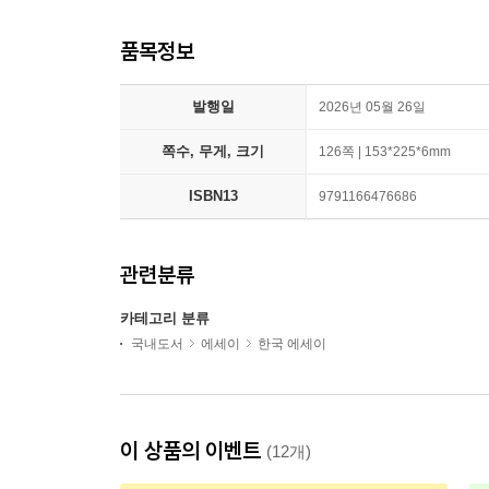
품목정보
발행일
2026년 05월 26일
쪽수, 무게, 크기
126쪽 | 153*225*6mm
ISBN13
9791166476686
관련분류
카테고리 분류
국내도서
에세이
한국 에세이
이 상품의 이벤트
(12개)