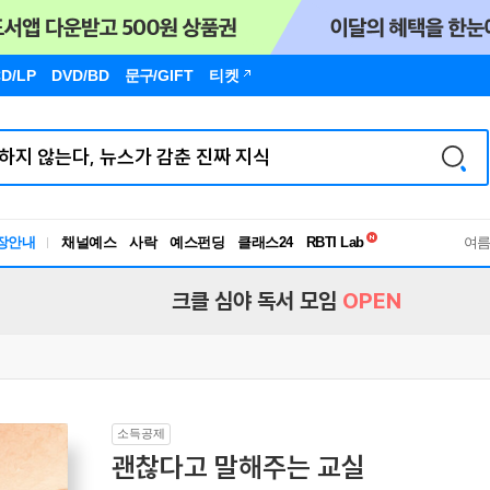
D/LP
DVD/BD
문구
/GIFT
티켓
독서유형검사
RBTI Lab
장안내
채널예스
사락
예스펀딩
클래스24
여
독서유형검사
크클 심야 독서 모임
OPEN
소득공제
괜찮다고 말해주는 교실