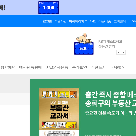
로그인
회원가입
마이페이지
카트
주문/배송
고객센터
Gl
름방학혜택
예사단독판매
이달의사은품
특가할인
추천도서
대량/법인