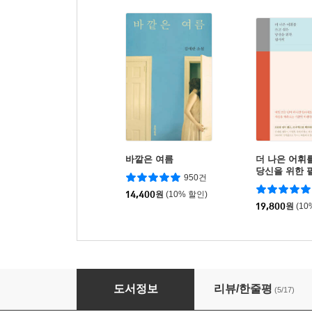
바깥은 여름
더 나은 어휘
당신을 위한 
950건
14,400
원
(10% 할인)
19,800
원
(10
괜찮다고 말해주는 교실
도서정보
리뷰/한줄평
(5/17)