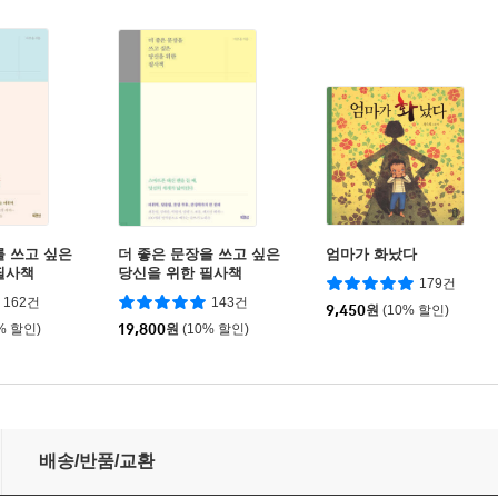
를 쓰고 싶은
더 좋은 문장을 쓰고 싶은
엄마가 화났다
필사책
당신을 위한 필사책
179건
162건
143건
9,450
원
(10% 할인)
% 할인)
19,800
원
(10% 할인)
배송/반품/교환