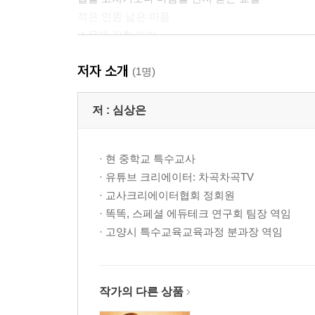
적은 인원 넓은 마음
소문에 갇힌 아이
마음을 열어줄 만능열쇠
저자 소개
멈춰 선 이유를 다시 생각하게 된 날
(1명)
말도 습관이 된다
행동 뒤에 숨은 마음을 만나는 시간
저 :
심상은
교실에 가장 먼저 도착하는 것은 마음이다
초코 과자 하나로 이어진 마음
· 현 중학교 특수교사
2부 두 이름 사이, 가르치며 또 배우며
· 유튜브 크리에이터: 차곡차곡TV
아빠의 마음으로 가르친다는 것
· 교사크리에이터협회 정회원
아이들에게서 배우는 교실
· 똑똑, 스페셜 에듀테크 연구회 팀장 역임
잠시 멈춰도 되는 자리
· 고양시 특수교육교육과정 분과장 역임
아이의 성장을 돕는 교실
교사에게도 보호가 필요하다
불이 꺼진 뒤에도 남아 있는 교실
부모가 걸어온 시간의 무게
작가의 다른 상품
나를 탓하지 않는 연습