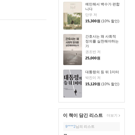
예민해서 백수가 편합
니다
단우 저
15,300
원
(10% 할인)
간호사는 왜 사회적
정의를 실천해야하는
가
권조반 저
25,000
원
대통령의 등 뒤 1미터
박진이 저
15,120
원
(10% 할인)
이 책이 담긴
리스트
더보기
9****2
님의 리스트