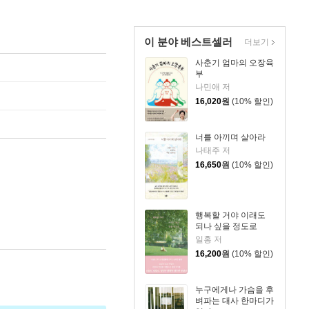
이 분야 베스트셀러
더보기
사춘기 엄마의 오장육
부
나민애 저
16,020
원
(10% 할인)
너를 아끼며 살아라
나태주 저
16,650
원
(10% 할인)
행복할 거야 이래도
되나 싶을 정도로
일홍 저
16,200
원
(10% 할인)
누구에게나 가슴을 후
벼파는 대사 한마디가