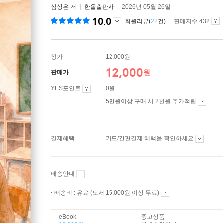
심상은
저
한올출판사
2026년 05월 26일
10.0
회원리뷰(
22
건)
판매지수 432
정가
12,000원
12,000
원
판매가
YES포인트
0원
5만원이상 구매 시 2천원 추가적립
결제혜택
카드/간편결제 혜택을 확인하세요
배송안내
배송비 : 유료 (도서 15,000원 이상 무료)
eBook
중고상품