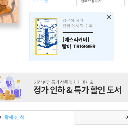
12,000원
판매요청하기
김은성 작가
친필 메시지 수록
---------------
[예스리커버]
빵야 TRIGGER
들이
함께 산 책