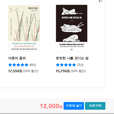
2
/4
어른의 품위
흐릿한 나를 견디는 법
68건
25건
17,550
원
(10% 할인)
15,750
원
(10% 할인)
12,000
카트에 넣기
바로구매
원