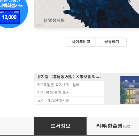
사이즈비교
공유하기
뮤지컬 〈휴남동 서점〉X 황보름 작가 북토크
2026 젊은 작가 1위 : 청예
기간 한정 특가 도서
오직, 예스24에서만
호란
도서정보
리뷰/한줄평
(0/0)