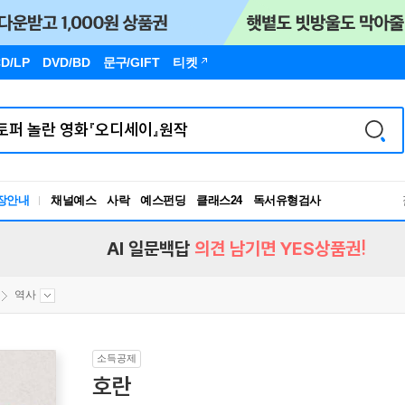
D/LP
DVD/BD
문구
/GIFT
티켓
장안내
채널예스
사락
예스펀딩
클래스24
독서유형검사
RBTI Lab
독서유형검사
AI 일문백답
의견 남기면 YES상품권!
역사
소득공제
호란