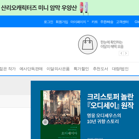
로그인
회원가입
마이페이지
카트
주문/배송
고객센터
Gl
젊은 작가
예사단독판매
이달의사은품
특가할인
추천도서
대량/법인