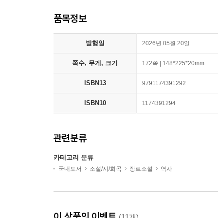
품목정보
발행일
2026년 05월 20일
쪽수, 무게, 크기
172쪽 | 148*225*20mm
ISBN13
9791174391292
ISBN10
1174391294
관련분류
카테고리 분류
국내도서
소설/시/희곡
장르소설
역사
이 상품의 이벤트
(11개)