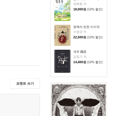
양해동 저
18,000
원
(10% 할인)
청백리 탄천 이지직
이영균 저
22,500
원
(10% 할인)
국무 國巫
김정기 저
14,400
원
(10% 할인)
코멘트 쓰기