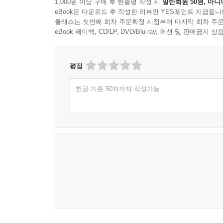
1,000원 이상 구매 후 한줄평 작성 시
일반회원 50원, 마니
eBook은 다운로드 후 작성한 리뷰만 YES포인트 지급됩니
클래스는 첫번째 회차 주문확정 시점부터 마지막 회차 주문
eBook 페이백, CD/LP, DVD/Blu-ray, 패션 및 판매금
평점
한글 기준 50자까지 작성가능