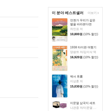
이 분야 베스트셀러
더보기
언젠가 우리가 같은
별을 바라본다면
차인표 저
10,800
원
(10% 할인)
1938 타이완 여행기
양솽쯔 저/김이삭 역
16,920
원
(10% 할인)
백서 帛書
이상훈 저
15,030
원
(10% 할인)
이문열 삼국지 세트
나관중 저/이문열 평역/정문 그림