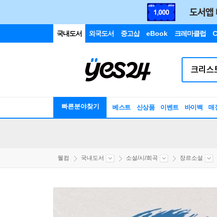
국내도서
외국도서
중고샵
eBook
크레마클럽
C
빠른분야찾기
베스트
신상품
이벤트
바이백
매
웰컴
국내도서
소설/시/희곡
장르소설