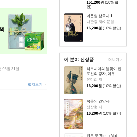
151,200
원
(10% 할
인)
이문열 삼국지 1
나관중 저/이문열 평역/정문 그림
16,200
원
(10% 할인)
이 분야 신상품
더보기
히로시마의 불꽃이 된
년 08월 31일
조선의 왕자, 이우
은미희 저
펼쳐보기
16,200
원
(10% 할인)
북촌의 건양사
성상현 저
16,200
원
(10% 할인)
린두 무(Rindu Mu)