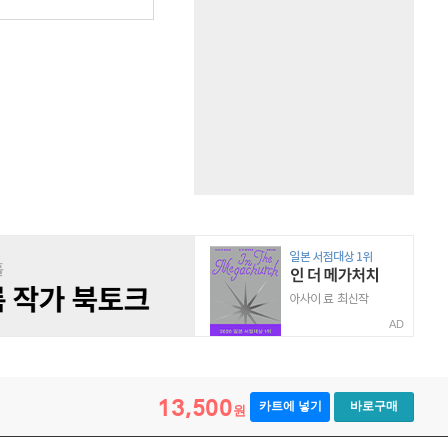
AD
13,500
카트에 넣기
바로구매
원