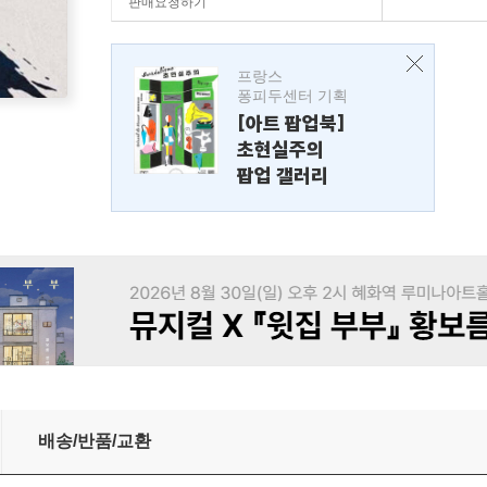
판매요청하기
프랑스
퐁피두센터 기획
[아트 팝업북]
초현실주의
팝업 갤러리
배송/반품/교환