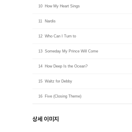
10
How My Heart Sings
11
Nardis
12
Who Can I Turn to
13
Someday My Prince Will Come
14
How Deep Is the Ocean?
15
Waltz for Debby
16
Five (Closing Theme)
상세 이미지