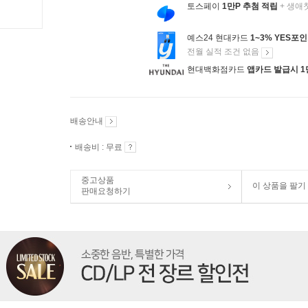
토스페이
1만P 추첨 적립
+ 생애
예스24 현대카드
1~3% YES포
전월 실적 조건 없음
현대백화점카드
앱카드 발급시 1
배송안내
배송비 : 무료
중고상품
이 상품을 팔기
판매요청하기