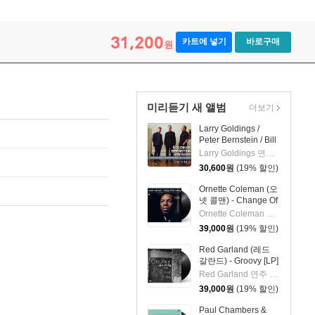
31,200
카트에 넣기
바로구매
원
미리듣기 새 앨범
더보기
Larry Goldings /
Peter Bernstein / Bill
Stewart (래리 골딩스
Larry Goldings 연주 외 2명
/ 피터 번스타인 / 빌
30,600
원
(19% 할인)
스튜어트) - Rhombus
Ornette Coleman (오
넷 콜맨) - Change Of
The Century [LP]
Ornette Coleman 연주
39,000
원
(19% 할인)
Red Garland (레드
갈란드) - Groovy [LP]
Red Garland 연주 외 2명
39,000
원
(19% 할인)
Paul Chambers &