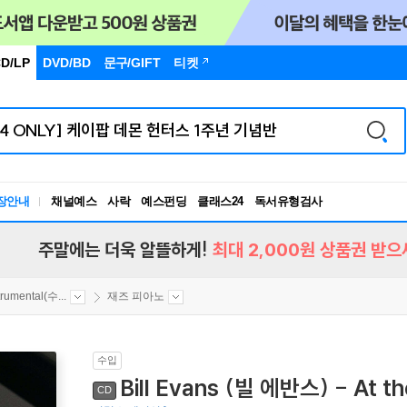
D/LP
DVD/BD
문구
/GIFT
티켓
독서유형검사
장안내
채널예스
사락
예스펀딩
클래스24
RBTI Lab
독서유형검사
주말에는 더욱 알뜰하게!
최대 2,000원 상품권 받으
trumental(수...
재즈 피아노
수입
Bill Evans (빌 에반스) - At t
CD