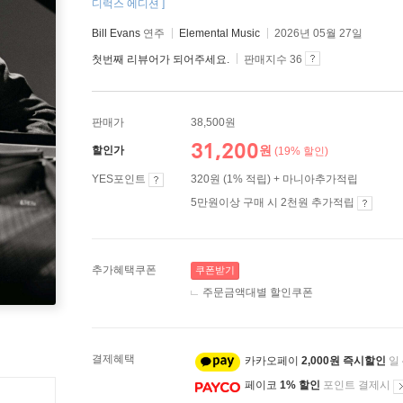
디럭스 에디션 ]
Bill Evans
연주
Elemental Music
2026년 05월 27일
첫번째 리뷰어가 되어주세요.
판매지수 36
판매가
38,500원
31,200
원
할인가
(19% 할인)
YES포인트
320원 (1% 적립) + 마니아추가적립
5만원이상 구매 시 2천원 추가적립
추가혜택쿠폰
쿠폰받기
주문금액대별 할인쿠폰
결제혜택
카카오페이
2,000원 즉시할인
일
페이코
1% 할인
포인트 결제시