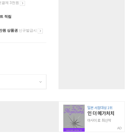
첫결제 3천원
인트 적립
만원 상품권
신규발급시
AD