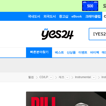
국내도서
외국도서
중고샵
eBook
크레마클럽
C
빠른분야찾기
베스트
신상품
이벤트
바이백
매
웰컴
CD/LP
재즈
Instrumental
Ins