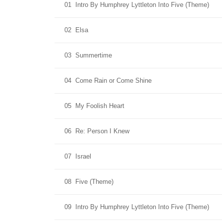
01
Intro By Humphrey Lyttleton Into Five (Theme)
02
Elsa
03
Summertime
04
Come Rain or Come Shine
05
My Foolish Heart
06
Re: Person I Knew
07
Israel
08
Five (Theme)
09
Intro By Humphrey Lyttleton Into Five (Theme)