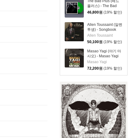
The Bad Plus (배드
플러스) - The Bad
Plus [그린 컬러 LP]
46,800
원
(19% 할인)
Allen Toussaint (알렌
투생) - Songbook
[2LP]
Allen Toussaint
50,100
원
(19% 할인)
Masao Yagi (야기 마
사오) - Masao Yagi
Plays Thelonious
Masao Yagi
Monk [LP]
72,200
원
(19% 할인)