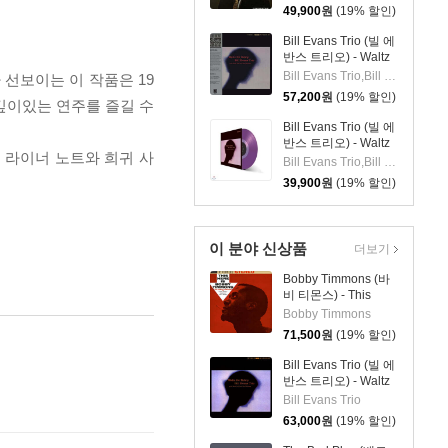
49,900
원
(19% 할인)
Bill Evans Trio (빌 에
반스 트리오) - Waltz
For Debby [LP]
Bill Evans Trio,Bill Evans,Paul Motian,Scott LaFaro
선보이는 이 작품은 19
57,200
원
(19% 할인)
깊이있는 연주를 즐길 수
Bill Evans Trio (빌 에
반스 트리오) - Waltz
 라이너 노트와 희귀 사
For Debby [투명 퍼플
Bill Evans Trio,Bill Evans,Paul Motian,Scott LaFaro
컬러 LP]
39,900
원
(19% 할인)
이 분야 신상품
더보기
Bobby Timmons (바
비 티몬스) - This
Here Is Bobby
Bobby Timmons
Timmons [LP]
71,500
원
(19% 할인)
Bill Evans Trio (빌 에
반스 트리오) - Waltz
For Debby [SHM-CD]
Bill Evans Trio
63,000
원
(19% 할인)