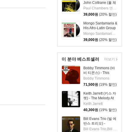
John Coltrane (폴 체
임버스 & 존 콜트레
Paul Chambers 연주 외 1명
인) - A Jazz
39,000
원
(20% 할인)
Delegation From the
East: Chamber's
Mongo Santamaria &
Music [LP]
His Afro-Latin Group
(몽고 산타마리아 &
Mongo Santamaria 연주
히스 아프로 라틴 그
39,000
원
(20% 할인)
룹) - Go Mongo!
(Feat. Chick Corea)
[LP]
이 분야 베스트셀러
더보기
Bobby Timmons (바
비 티몬스) - This
Here Is Bobby
Bobby Timmons
Timmons [LP]
71,500
원
(19% 할인)
Keith Jarrett (키스 자
렛) - The Melody At
Night, With You [LP]
Keith Jarrett
40,300
원
(19% 할인)
Bill Evans Trio (빌 에
반스 트리오) -
Portrait In Jazz [LP]
Bill Evans Trio,Bill Evans,Paul Motian,Scott LaFaro,Orrin Keepnews