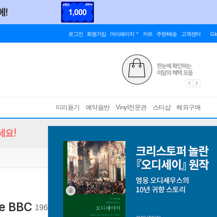
로그인
회원가입
마이페이지
카트
주문/배송
고객센터
Gl
미리듣기
예약음반
Vinyl전문관
스타샵
해외구매
세요!
he BBC
1965년 런던 BBC 스튜디오 미공개 녹음
[ 디지팩 /