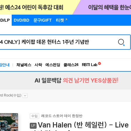
D/LP
DVD/BD
문구
/GIFT
티켓
독서유형검사
RBTI Lab
장안내
채널예스
사락
예스펀딩
클래스24
독서유형검사
AI 일문백답
의견 남기면 YES상품권!
rd Rock(수입)
레코드 스토어 데이 한정반
수입
Van Halen (반 헤일런) - Live
LP