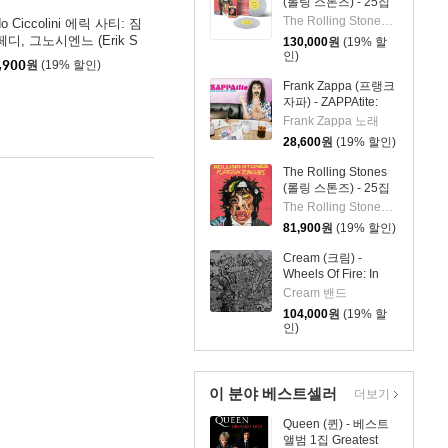
(롤링 스톤즈) - 25집
Foreign Tongues [클
The Rolling Stones 밴드
do Ciccolini 에릭 사티: 짐
리어 컬러 2LP]
디, 그노시엔느 (Erik S
130,000
원
(19% 할
인)
ie: 3 Gymnopedies, Gnos
,900
원
(19% 할인)
nnes) [LP]
Frank Zappa (프랭크
자파) - ZAPPAtite:
Frank Zappas
Frank Zappa 노래
Tastiest Tracks
28,600
원
(19% 할인)
The Rolling Stones
(롤링 스톤즈) - 25집
Foreign Tongues
The Rolling Stones 밴드
[2LP]
81,900
원
(19% 할인)
Cream (크림) -
Wheels Of Fire: In
The Studio [3LP]
Cream 밴드
104,000
원
(19% 할
인)
이 분야 베스트셀러
더보기
Queen (퀸) - 베스트
앨범 1집 Greatest