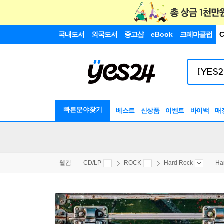
국내도서
외국도서
중고샵
eBook
크레마클럽
C
빠른분야찾기
베스트
신상품
이벤트
바이백
매
웰컴
CD/LP
ROCK
Hard Rock
Ha