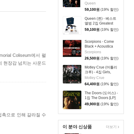
Hits I [2LP]
Queen
59,100
원
(19% 할인)
Queen (퀸) - 베스트
앨범 2집 Greatest
Hits II [2LP]
59,100
원
(19% 할인)
Scorpions - Come
Black + Acoustica
(2CD Original
Scorpions
rial Coliseum에서 펼
Albums)
26,500
원
(19% 할인)
을 라이브만의 현장감 넘치는 사운드
Motley Crue (머틀리
크루) - 4집 Girls,
Girls, Girls [LP]
Motley Crue
64,400
원
(19% 할인)
The Doors (도어스) -
1집 The Doors [LP]
49,900
원
(19% 할인)
 접촉으로 인해 갈라질 수
이 분야 신상품
더보기