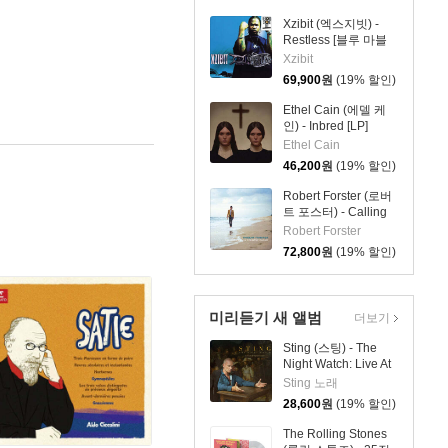
러) - In Memory Of
My Feelings [7인치
Xzibit (엑스지빗) -
Vinyl + 골드 컬러 LP]
Restless [블루 마블
컬러 2LP]
Xzibit
69,900
원
(19% 할인)
Ethel Cain (에델 케
인) - Inbred [LP]
Ethel Cain
46,200
원
(19% 할인)
Robert Forster (로버
트 포스터) - Calling
From A Country
Robert Forster
Phone [7인치 Vinyl +
72,800
원
(19% 할인)
스카이 블루 컬러 LP]
미리듣기 새 앨범
더보기
Sting (스팅) - The
Night Watch: Live At
The Rijksmuseum
Sting 노래
28,600
원
(19% 할인)
The Rolling Stones