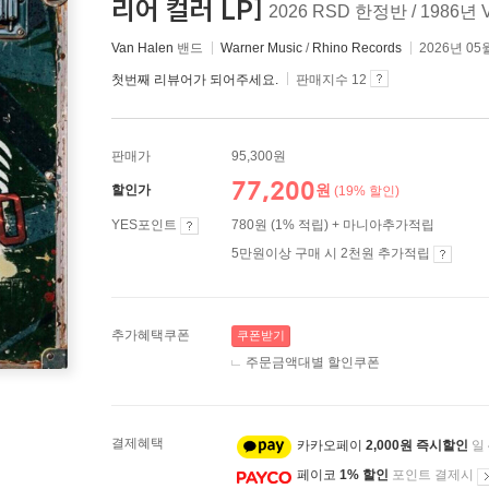
리어 컬러 LP]
2026 RSD 한정반 / 1986년 Ve
Van Halen
밴드
Warner Music
/
Rhino Records
2026년 05
첫번째 리뷰어가 되어주세요.
판매지수 12
판매가
95,300원
77,200
원
할인가
(19% 할인)
YES포인트
780원 (1% 적립) + 마니아추가적립
5만원이상 구매 시 2천원 추가적립
추가혜택쿠폰
쿠폰받기
주문금액대별 할인쿠폰
결제혜택
카카오페이
2,000원 즉시할인
일
페이코
1% 할인
포인트 결제시