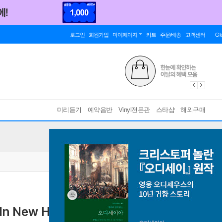
로그인
회원가입
마이페이지
카트
주문/배송
고객센터
Gl
미리듣기
예약음반
Vinyl전문관
스타샵
해외구매
 In New Haven, CT, 1986 [크리스탈 클