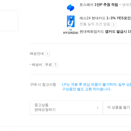
토스페이
1만P 추첨 적립
+ 생애
예스24 현대카드
1~3% YES포
전월 실적 조건 없음
현대백화점카드
앱카드 발급시 1
배송안내
배송비 : 무료
구매 시 참고사항
LP는 개봉 후 변심 반품이 불가하며, 일부 
구성품만 별도 교환 처리됩니다.
중고상품
이 상품을 팔기
판매요청하기