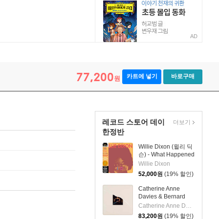
AD
77,200
카트에 넣기
바로구매
원
레코드 스토어 데이
더보기
한정반
Willie Dixon (윌리 딕
슨) - What Happened
to My Blues [오렌지
Willie Dixon
컬러 LP]
52,000
원
(19% 할인)
Catherine Anne
Davies & Bernard
Butler (캐서린 앤 데
Catherine Anne Davies & Bernard Butler
이비스 & 버나드 버틀
83,200
원
(19% 할인)