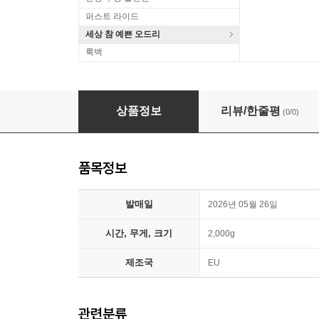
퍼스트 라이드
세상 참 예쁜 오드리
룩백
Van Halen (반 헤일런) - Live In New Haven
상품정보
리뷰/한줄평
(0/0)
품목정보
발매일
2026년 05월 26일
시간, 무게, 크기
2,000g
제조국
EU
관련분류