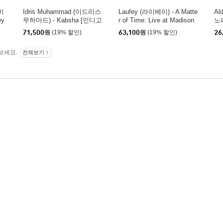
지미
Idris Muhammad (이드리스
Laufey (라이베이) - A Matte
Al
ey
무하마드) - Kabsha [인디고
r of Time: Live at Madison
노페
& 딥 핑크 마블 컬러 LP]
Square Garden [빅 애플 레
at
71,500
원
(19% 할인)
63,100
원
(19% 할인)
26
드 컬러 LP]
sie
보세요.
전체보기