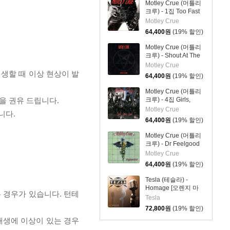
Motley Crue (머틀리
크루) - 1집 Too Fast
For Love [LP]
Motley Crue
64,400
원
(19% 할인)
Motley Crue (머틀리
크루) - Shout At The
Devil [LP]
Motley Crue
재생할 때 이상 현상이 발
64,400
원
(19% 할인)
Motley Crue (머틀리
을 권유 드립니다.
크루) - 4집 Girls,
Girls, Girls [LP]
Motley Crue
니다.
64,400
원
(19% 할인)
Motley Crue (머틀리
크루) - Dr Feelgood
[LP]
Motley Crue
64,400
원
(19% 할인)
Tesla (테슬라) -
Homage [오렌지 마
 경우가 있습니다. 턴테
블 컬러 2LP]
Tesla
72,800
원
(19% 할인)
 재생에 이상이 있는 경우