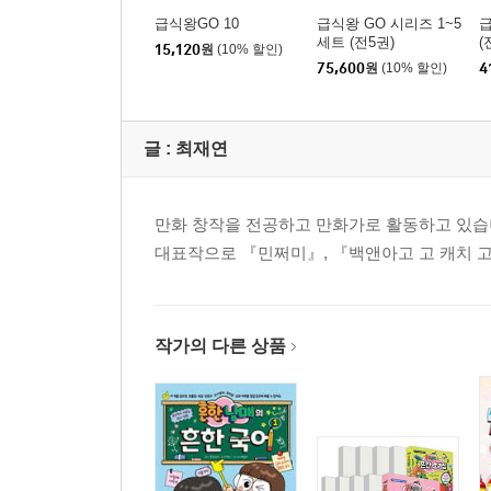
급식왕GO 10
급식왕 GO 시리즈 1~5
급
세트 (전5권)
(
15,120
원
(10% 할인)
75,600
원
(10% 할인)
4
글 :
최재연
만화 창작을 전공하고 만화가로 활동하고 있습
대표작으로 『민쩌미』, 『백앤아고 고 캐치 고
작가의 다른 상품