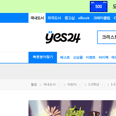
국내도서
외국도서
중고샵
eBook
크레마클럽
C
빠른분야찾기
베스트
신상품
이벤트
바이백
매
웰컴
국내도서
어린이
1-2학년
1-