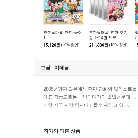
흔한남매의 흔한 국어
흔한남매의 흔한 호기
밍
1
심 1~14권 세트
2
15,120
원
(10% 할인)
211,680
원
(10% 할인)
1
그림 :
이혜림
2008년까지 일본에서 단편 만화와 일러스트
대표 작품으로는 「냥이대장과 별별천문대」, 
리랑 지구 사랑 탐사대」를 연재하고 있다.
작가의 다른 상품