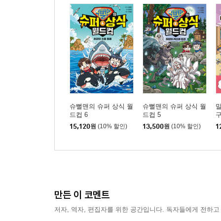
슈뻘맨의 슈퍼 상식 월
슈뻘맨의 슈퍼 상식 월
말
드컵 6
드컵 5
구
15,120
원
(10% 할인)
13,500
원
(10% 할인)
1
만든 이 코멘트
저자, 역자, 편집자를 위한 공간입니다. 독자들에게 전하고