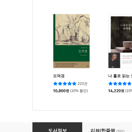
도덕경
나 홀로 읽는
223건
10,800
원
(10% 할인)
14,220
원
(10
급식왕 레슬링 히어로즈 1
도서정보
리뷰/한줄평
(20/1)