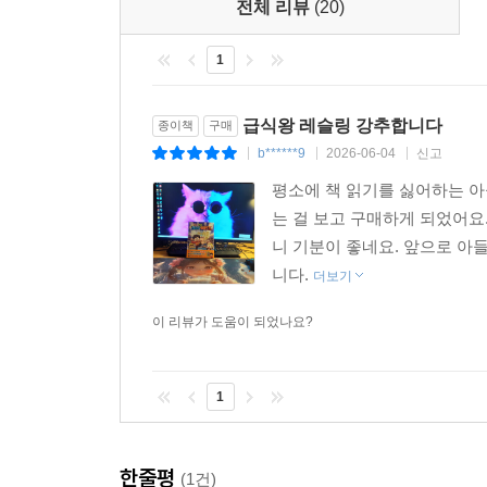
전체 리뷰
(20)
1
급식왕 레슬링 강추합니다
종이책
구매
b******9
2026-06-04
신고
|
|
|
평소에 책 읽기를 싫어하는 아
는 걸 보고 구매하게 되었어요
니 기분이 좋네요. 앞으로 아
니다.
더보기
이 리뷰가 도움이 되었나요?
1
한줄평
(1건)