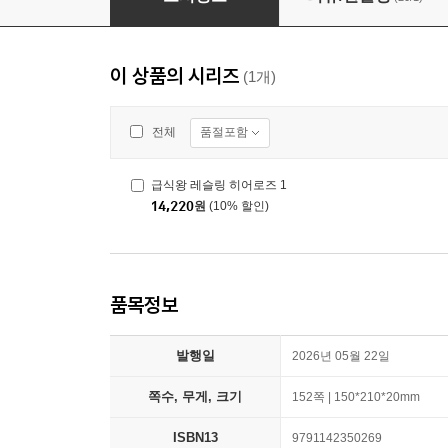
이 상품의 시리즈
(1개)
품절포함
전체
급식왕 레슬링 히어로즈 1
14,220
원
(10% 할인)
품목정보
발행일
2026년 05월 22일
쪽수, 무게, 크기
152쪽 | 150*210*20mm
ISBN13
9791142350269