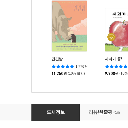
긴긴밤
사과가 쿵!
1,776건
11,250
원
(10% 할인)
9,900
원
(10%
버린다는 것
도서정보
리뷰/한줄평
(0/0)