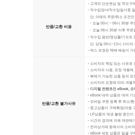
고객의 단순변심 및 착오구
직수입양서/직수입일서중 일
단, 아래의 주문/취소 조건인
오늘 00시 ~ 06시 30분 
반품/교환 비용
오늘 06시 30분 이후 주문
직수입 음반/영상물/기프트 
단, 당일 00시~13시 사이
박스 포장은 택배 배송이 가
소비자의 책임 있는 사유로 
소비자의 사용, 포장 개봉에 
복제가 가능한 상품 등의 포장을 
소비자의 요청에 따라 개별
디지털 컨텐츠인 eBook, 
eBook 대여 상품은 대여 기
모바일 쿠폰 등록 후 취소/환
반품/교환 불가사유
중고상품이 구매확정(자동 
LP상품의 재생 불량 원인이 기
시간의 경과에 의해 재판매가
전자상거래 등에서의 소비자
eBook 세트 상품은 일괄 