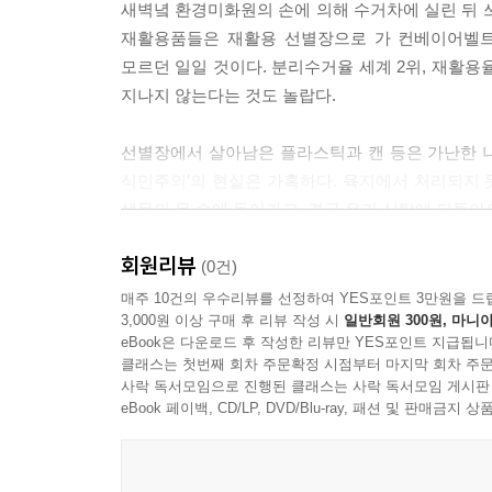
새벽녘 환경미화원의 손에 의해 수거차에 실린 뒤 쓰
을 두 사람이 2년 반씩 나눠 입자고 제안했습니다.
재활용품들은 재활용 선별장으로 가 컨베이어벨트
작했습니다. 심지어 다른 브랜드 옷도 받아 주었조.
모르던 일일 것이다. 분리수거율 세계 2위, 재활용
였습니다.
지나지 않는다는 것도 놀랍다.
--- pp.81-82
선별장에서 살아남은 플라스틱과 캔 등은 가난한 
숲속의 균사체가 흩어진 영양분을 한데 모으듯, 도
식민주의’의 현실은 가혹하다. 육지에서 처리되지
리가 버린 쓰레기를 수거하는 환경미화원과 자원 
생물의 몸 속에 들어가고, 결국 우리 식탁에 되돌아
주로 깊은 밤과 이른 새벽, 거대한 트럭을 몰고 
걷다 보면 버리는 상자와 종이 등 재활용품을 수레에
회원리뷰
이 모든 여정은 버린 것이 끝이 아니라 계속 이
(0건)
--- p.99
가혹하다는 것을 알려 준다. 내 방을 깨끗하게 하기
매주 10건의 우수리뷰를 선정하여 YES포인트 3만원을 드
3,000원 이상 구매 후 리뷰 작성 시
일반회원 300원, 마니아
위해 노력해 온 여러 활동 이야기로 넘어간다.
여러분의 질문은 세상을 둘러싼 당연함이라는 단단한 
eBook은 다운로드 후 작성한 리뷰만 YES포인트 지급됩니
들이 우리 안에 살아 있는 한, 우리는 버리는 행위를
클래스는 첫번째 회차 주문확정 시점부터 마지막 회차 주문
쓰레기를 줄이기 위해 행동하다
사락 독서모임으로 진행된 클래스는 사락 독서모임 게시판
선의 흐름을 소중한 것들이 다시 돌아오는 둥근 곡
eBook 페이백, CD/LP, DVD/Blu-ray, 패션 및 판매금
그런데 애초에 왜 이렇게 쓰레기가 많아졌을까? 
--- p.116
물건을 쓰임새를 넘어 나를 표현하는 도구처럼 여기