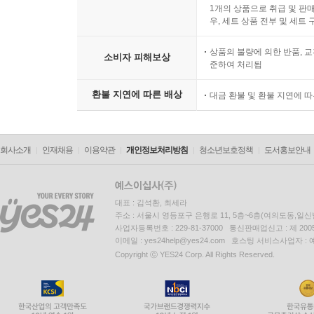
1개의 상품으로 취급 및 판매
우, 세트 상품 전부 및 세트
상품의 불량에 의한 반품, 교
소비자 피해보상
준하여 처리됨
환불 지연에 따른 배상
대금 환불 및 환불 지연에 
회사소개
인재채용
이용약관
개인정보처리방침
청소년보호정책
도서홍보안내
대표 : 김석환, 최세라
주소 : 서울시 영등포구 은행로 11, 5층~6층(여의도동,일신
사업자등록번호 : 229-81-37000 통신판매업신고 : 제 200
이메일 : yes24help@yes24.com 호스팅 서비스사업자 :
Copyright ⓒ YES24 Corp. All Rights Reserved.