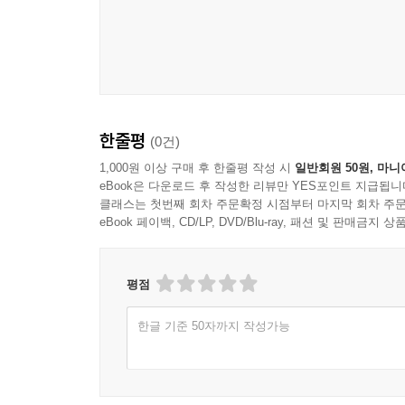
주기가 빠르게 돌아오도록 하거나 고치는 비용을 
나오면서 쓰고 버리는 일회용 문화가 급속히 퍼진
얽혀 있다는 것을 설득력 있게 알려 준다. 그래서
현장으로 독자들을 이끈다.
플라스틱 포장지나 용기가 없고 대나무 칫솔, 알약 
한줄평
(0건)
쓸 수 있게 하는 ‘구조 대상’ 코너를 둔 알맹상점,
캠페인 등등 톡톡 튀고 재미있는 활동 사례들이 펼
1,000원 이상 구매 후 한줄평 작성 시
일반회원 50원, 마니
eBook은 다운로드 후 작성한 리뷰만 YES포인트 지급됩니
클래스는 첫번째 회차 주문확정 시점부터 마지막 회차 주문
쓰레기를 줄이려는 문제의식을 가진 사람들의 행
eBook 페이백, CD/LP, DVD/Blu-ray, 패션 및 판매금
재활용 원자재를 20% 이상 사용하는 등이 그런 사
수선법을 가르쳐 주며 옷을 나눠 입을 수 있게 제안
‘파타고니아’ 같은 회사도 있다. 이웃끼리 잘 안 
평점
흥미진진하다.
한글 기준 50자까지 작성가능
저자는 개인이 만드는 생활 쓰레기는 전체 쓰레기
강조하며, 근본적으로 쓰레기를 줄이는 길은 소비
생각한다면 더욱 깊이 공감하지 않을 수 없다.