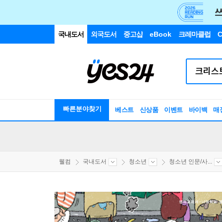
국내도서
외국도서
중고샵
eBook
크레마클럽
C
빠른분야찾기
베스트
신상품
이벤트
바이백
매
웰컴
국내도서
청소년
청소년 인문/사...