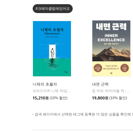
#크레마클럽에있어요
니체의 초월자
내면 근력
프리드리히 니체 저/김철 편역
히읏
짐 머피 저/지여울 역
윌북(
|
|
15,210
원
(10% 할인)
19,800
원
(10% 할인)
검색 페이지에서 선택된 태그에 등록된 더 많은 상품을 확인해 