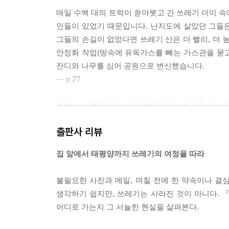
매일 수백 대의 트럭이 쏟아붓고 간 쓰레기 더미 속
인들이 있었기 때문입니다. 난지도에 살았던 그들은
그들의 손길이 없었다면 쓰레기 산은 더 빨리, 더 
안정화 작업(땅속에 유독가스를 빼는 가스관을 묻고
잔디와 나무를 심어 공원으로 변신했습니다.
--- p.27
컨베이어 벨트 앞에서 어깨를 맞댄 선별원들의 손길
면, 그다음부터는 고도의 집중력이 필요한 진짜 분
출판사 리뷰
어도 딱딱한 것과 말랑한 것을 구별해 냅니다. 우리
그렇지 않습니다. 우리나라는 분리배출 세계 2위라는
집 앞에서 태평양까지 쓰레기의 여정을 따라
러나요. 우리가 믿었던 60%의 재활용률에는 태워
--- pp.52-53
불필요한 사진과 메일, 며칠 전에 한 약속이나 결심
생각하기 쉽지만, 쓰레기는 사라진 것이 아니다.
파타고니아는 본인들이 추구하는 철학을 광고로만 끝
어디로 가는지 그 서늘한 현실을 살펴본다.
로는 “새옷을 사는 대신, 고쳐 입으세요.”라는 메
알려주는 유튜브 영상도 만들었죠. 두 번째로는 안 