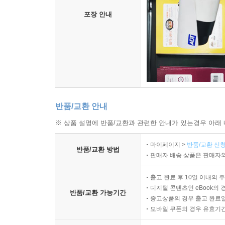
포장 안내
‘너머학교 열린교실’ 시리즈는 십대 청소년들과 삶을
바탕이 되었으면 하는 바람으로 기획되었다. 생각, 탐
스토리텔링, 기억, 공감, 쓰기, 묻기, 듣기, 살아
삶의 이야기를 십대들과 나누는 ‘열린’ 교실이다.
첫 번째 책 『생각한다는 것』은 ‘2009 한국출
교사들(책따세)’의 2010 여름방학 추천도서에 선
반품/교환 안내
『탐구한다는 것』『읽는다는 것』 『사람답게 
※ 상품 설명에 반품/교환과 관련한 안내가 있는경우 아래 
‘문화체육관광부 우수교양도서’ ‘어린이도서연구회에서
책 『살아 있다는 것』은 세종도서와 2026 대구시
마이페이지 >
반품/교환 신청
반품/교환 방법
한번 보여주었다.
판매자 배송 상품은 판매자와
출고 완료 후 10일 이내의 
디지털 콘텐츠인 eBook의 
반품/교환 가능기간
중고상품의 경우 출고 완료일
모바일 쿠폰의 경우 유효기간(