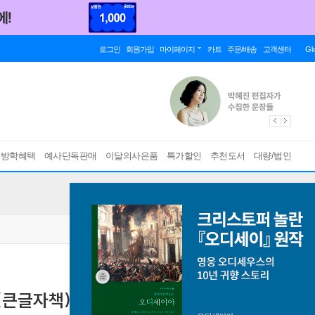
로그인
회원가입
마이페이지
카트
주문/배송
고객센터
Gl
름방학혜택
예사단독판매
이달의사은품
특가할인
추천도서
대량/법인
(큰글자책)
변화 가득한 오늘을 살아내는 자연 생태의