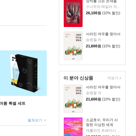
상처를 끄는 존재들
수나우라 테일러 저/송은주 역
26,100
원
(10% 할인)
사라진 여우를 찾아서
송병철 저
21,600
원
(10% 할인)
이 분야 신상품
더보기
사라진 여우를 찾아서
송병철 저
21,600
원
(10% 할인)
 여름 특별 세트
소금호수, 우리가 사
펼쳐보기
랑한 이상한 세계
캐롤라인 트레이시 저/김민정 역