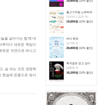
19,800
원
(10% 할인)
물고기처럼 노래하라
아모리나 킹던 저/김지원 역
19,800
원
(10% 할인)
늘을 살아가는 힘’에 대
바다 목장
김기태 저
 하루마다 새로운 책임이
28,800
원
(10% 할인)
평화로운 자연으로 떠나고
북극곰은 걷고 싶다
남종영 저
고, 숨 쉬는 모든 생명체
16,200
원
(10% 할인)
의 현실에 온몸으로 맞서