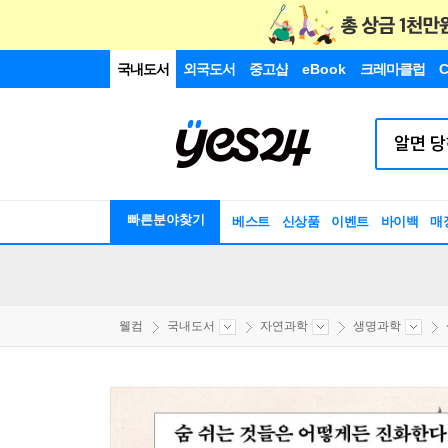
국내도서
외국도서
중고샵
eBook
크레마클럽
C
빠른분야찾기
베스트
신상품
이벤트
바이백
매
웰컴
국내도서
자연과학
생명과학