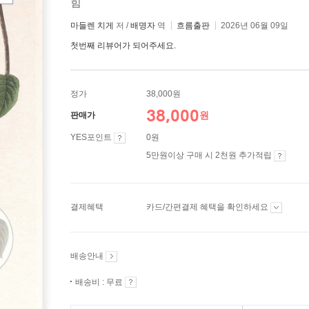
힘
마들렌 치게
저 /
배명자
역
흐름출판
2026년 06월 09일
첫번째 리뷰어가 되어주세요.
정가
38,000원
38,000
원
판매가
YES포인트
0원
5만원이상 구매 시 2천원 추가적립
결제혜택
카드/간편결제 혜택을 확인하세요
배송안내
배송비 : 무료