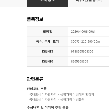
(0/0)
품목정보
발행일
2026년 06월 09일
쪽수, 무게, 크기
300쪽 | 210*290*20mm
ISBN13
9788965968306
ISBN10
8965968305
관련분류
카테고리 분류
국내도서
자연과학
생명과학
생태학/환경학
국내도서
자연과학
생명과학
생물학
수상내역 및 미디어 추천 분류