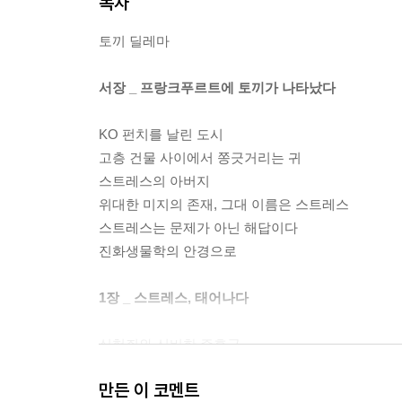
목차
토끼 딜레마
서장 _ 프랑크푸르트에 토끼가 나타났다
KO 펀치를 날린 도시
고층 건물 사이에서 쫑긋거리는 귀
스트레스의 아버지
위대한 미지의 존재, 그대 이름은 스트레스
스트레스는 문제가 아닌 해답이다
진화생물학의 안경으로
1장 _ 스트레스, 태어나다
실험쥐와 신비한 증후군
좋은 스트레스와 나쁜 스트레스 이야기
만든 이 코멘트
항상성, 작은 균형들이 만드는 큰 균형