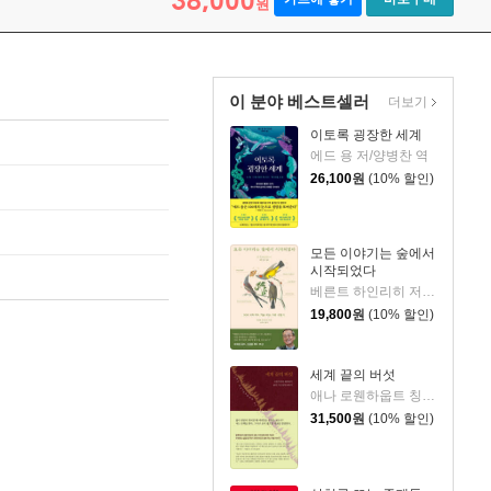
38,000
원
이 분야 베스트셀러
더보기
이토록 굉장한 세계
에드 용 저/양병찬 역
26,100
원
(10% 할인)
모든 이야기는 숲에서
시작되었다
베른트 하인리히 저/강유리 역
19,800
원
(10% 할인)
세계 끝의 버섯
애나 로웬하웁트 칭 저/노고운 역
31,500
원
(10% 할인)