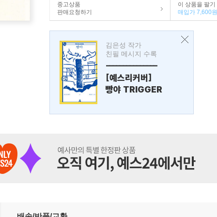
중고상품
이 상품을 팔기
판매요청하기
매입가 7,600
김은성 작가
친필 메시지 수록
---------------
[예스리커버]
빵야 TRIGGER
배송/반품/교환