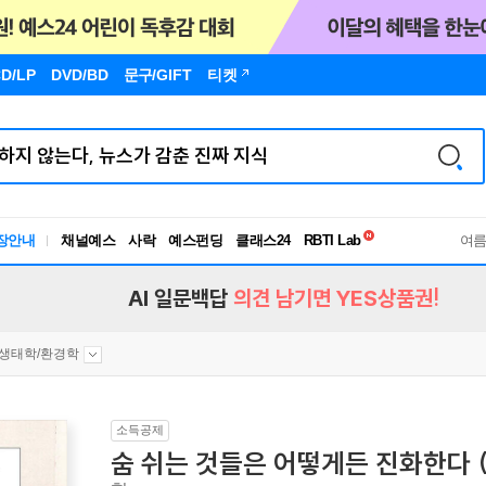
D/LP
DVD/BD
문구
/GIFT
티켓
독서유형검사
RBTI Lab
장안내
채널예스
사락
예스펀딩
클래스24
독서유형검사
여
AI 일문백답
의견 남기면 YES상품권!
생태학/환경학
소득공제
숨 쉬는 것들은 어떻게든 진화한다 