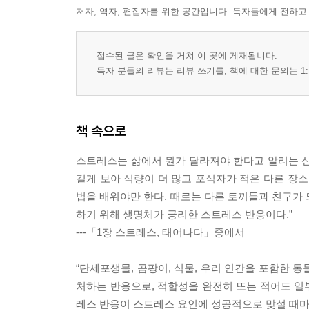
위기에서 늘 도망만 치는 건 아니다
저자, 역자, 편집자를 위한 공간입니다. 독자들에게 전하고
스트레스, 내 마음의 날씨 예보
접수된 글은 확인을 거쳐 이 곳에 게재됩니다.
2장 _ 모든 존재에게는 그들만의 서식지가 있다
독자 분들의 리뷰는 리뷰 쓰기를, 책에 대한 문의는 1:
수온 25도, 최적의 생태계
나무와 의사소통하는 버섯?
책 속으로
감정은 거짓말하지 않는다
모든 장소에는 그곳만의 고유한 논리가 있다
스트레스는 삶에서 뭔가 달라져야 한다고 알리는 신
우리가 야생토끼라면
길게 보아 식량이 더 많고 포식자가 적은 다른 장소
법을 배워야만 한다. 때로는 다른 토끼들과 친구가 
3장 _ 자연은 불안과 친구가 된다
하기 위해 생명체가 궁리한 스트레스 반응이다.”
---「1장 스트레스, 태어나다」중에서
생명은 적응한다
스스로 머리를 자르는 달팽이
“단세포생물, 곰팡이, 식물, 우리 인간을 포함한 동
트라우마를 기억하는 식물
처하는 반응으로, 적합성을 완전히 또는 적어도 일
우연, 유전자, 학습
레스 반응이 스트레스 요인에 성공적으로 맞설 때마다