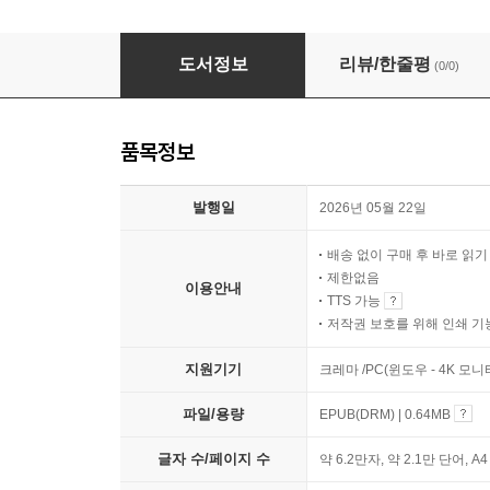
반려묘를 추모하는 가장 다정한 방법
도서정보
리뷰/한줄평
(0/0)
품목정보
발행일
2026년 05월 22일
배송 없이 구매 후 바로 읽
제한없음
이용안내
TTS 가능
저작권 보호를 위해 인쇄 기
지원기기
크레마 /PC(윈도우 - 4K 모
파일/용량
EPUB(DRM) | 0.64MB
글자 수/페이지 수
약 6.2만자, 약 2.1만 단어, A