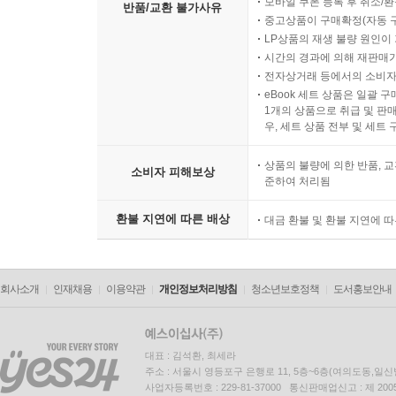
모바일 쿠폰 등록 후 취소/환
반품/교환 불가사유
중고상품이 구매확정(자동 
LP상품의 재생 불량 원인이 기
시간의 경과에 의해 재판매가
전자상거래 등에서의 소비자
eBook 세트 상품은 일괄 
1개의 상품으로 취급 및 판매
우, 세트 상품 전부 및 세트
상품의 불량에 의한 반품, 교
소비자 피해보상
준하여 처리됨
환불 지연에 따른 배상
대금 환불 및 환불 지연에 
회사소개
인재채용
이용약관
개인정보처리방침
청소년보호정책
도서홍보안내
대표 : 김석환, 최세라
주소 : 서울시 영등포구 은행로 11, 5층~6층(여의도동,일신
사업자등록번호 : 229-81-37000 통신판매업신고 : 제 200