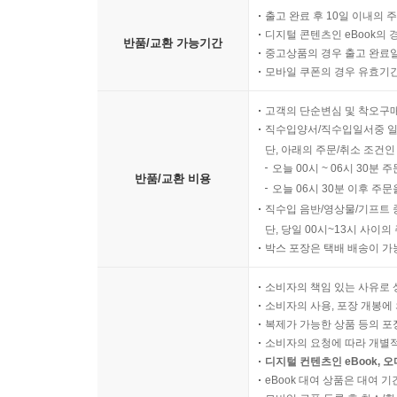
출고 완료 후 10일 이내의 
디지털 콘텐츠인 eBook의 
반품/교환 가능기간
중고상품의 경우 출고 완료일
모바일 쿠폰의 경우 유효기간(
고객의 단순변심 및 착오구
직수입양서/직수입일서중 일
단, 아래의 주문/취소 조건인
오늘 00시 ~ 06시 30분 
반품/교환 비용
오늘 06시 30분 이후 주문
직수입 음반/영상물/기프트 
단, 당일 00시~13시 사이
박스 포장은 택배 배송이 가
소비자의 책임 있는 사유로 
소비자의 사용, 포장 개봉에 
복제가 가능한 상품 등의 포장을 
소비자의 요청에 따라 개별
디지털 컨텐츠인 eBook, 
eBook 대여 상품은 대여 기