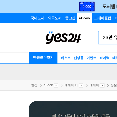
국내도서
외국도서
중고샵
eBook
크레마클럽
C
빠른분야찾기
베스트
신상품
이벤트
바이백
매
웰컴
eBook
에세이 시
에세이
동물