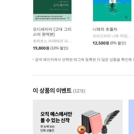
오디세이아 (고대 그리
니체의 초월자
스어 완역본)
프리드리히 니체 저/김철 편역
호메로스 저/페테르 파울 루벤스 그림/박문재 역
현대지성
|
12,500
원
(0% 할인)
19,800
원
(10% 할인)
검색 페이지에서 선택된 태그에 등록된 더 많은 상품을 확인해 
이 상품의 이벤트
(12개)