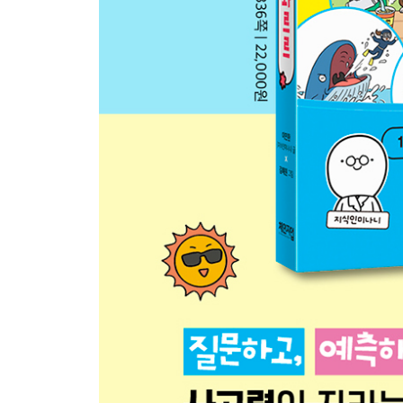
10. 문어도 사람처럼 꿈을 꿀까?
11. 공룡은 정말 ‘꼬끼오’ 하고 울었을까?
12. 박쥐는 진짜 무서운 동물일까?
13. 꼬리를 버리고 도망치면 정말로 계속 살 수 있을
4장 · 전자레인지부터 바나나까지, 일상 속 과학이 번
1. 기찻길에 돌멩이가 없으면 무슨 일이 생길까?
2. 맨홀 뚜껑이 네모 모양이라면 무슨 일이 생길까?
3. 행성들이 한 줄로 서면 지구에 어떤 일이 생길까?
4. 세상에 플라스틱이 갑자기 사라지면 어떻게 될까
5. ASMR만 들었는데 머리가 왜 간질간질할까?
6. 우리 몸은 털 중에서 왜 머리카락만 길게 자랄까?
7. 하늘은 왜 맨날 파랄까? 해가 질 땐 왜 빨갛지?
8. 까매진 바나나를 먹어도 괜찮을까?
9. 전자레인지는 왜 빙글빙글 음식을 돌릴까?
10. 겨울에 철봉은 왜 유난히 차가울까?