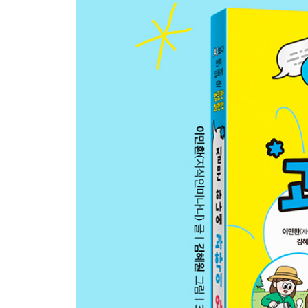
9. 코딱지를 먹으면 진짜 몸에 안 좋을까?
10. 눈을 감으면 왜 이상한 모양들이 보일까?
11. 자는 동안 내 몸은 밤새 뭐 하고 있을까?
12. 몸이 계속 새로워진다면 1년 전의 나는 어디로 
13. 물속에서 숨 쉴 수 있다면 정말로 편할까?
3장 · 고래 뱃속부터 좀비 버섯까지, 생명체의 세계가
1. 고래 뱃속에 들어간다면 살아남을 수 있을까?
2. 아나콘다는 어떻게 자기보다 큰 동물을 통째로 
3. 개미를 마음대로 조종하는 좀비 버섯이 정말로 
4. 북극곰이 남극 펭귄을 만나면 어떻게 될까?
5. 얼룩말은 흰 바탕에 검은 줄일까, 검은 바탕에 흰
6. 곤충도 혹시 아픔을 느낄까?
7. 모기가 사라지면 초콜릿도 못 먹게 된다고?
8. 바퀴벌레나 씨앗이 로봇과 합체할 수 있을까?
9. 식물이 벌레를 잡아먹으면 배탈이 나지 않을까?