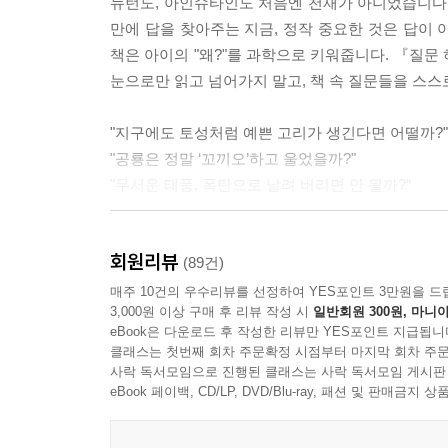
뉴턴도, 아인슈타인도 처음엔 천재가 아니었습니다. 
만에 답을 찾아주는 지금, 정작 중요한 것은 답이 아
책은 아이의 "왜?"를 과학으로 키워줍니다. 『질문
눈으로만 읽고 넘어가지 말고, 책 속 질문들을 스스
"지구에도 토성처럼 예쁜 고리가 생긴다면 어떨까?"
"공룡은 정말 ‘꼬끼오’하고 울었을까?"
"무서운 태풍, 폭탄으로 날려 버리면 안 될까?“
낯설고 어렵게만 느껴졌던 과학 개념도, 이런 질
회원리뷰
상상하게 하고 스스로 사고를 확장하게 만드는 힘
(89건)
스스로 예측하고 반전을 확인하는 경험을 반복하게 
매주 10건의 우수리뷰를 선정하여 YES포인트 3만원을 드
3,000원 이상 구매 후 리뷰 작성 시
일반회원 300원, 마니아
eBook은 다운로드 후 작성한 리뷰만 YES포인트 지급됩니
코딱지, 방귀, 블랙홀, 태풍, 바나나까지
클래스는 첫번째 회차 주문확정 시점부터 마지막 회차 주문
아이들이 진짜 궁금해하는 과학만 모았다
사락 독서모임으로 진행된 클래스는 사락 독서모임 게시판
eBook 페이백, CD/LP, DVD/Blu-ray, 패션 및 판매금
과학적 사고력이란, 그냥 아는 것이 아니라 스스
설계되었습니다. 엉뚱한 질문으로 시작해 결과를