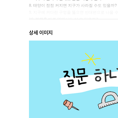
8. 태양이 점점 커지면 지구가 사라질 수도 있을까?
9. 지구에 커다란 구멍을 뚫으면 반대편으로 나올 
10. 블랙홀 바로 옆에서도 살 수 있을까?
11. 우주에서 온 외계인은 정말 있을까?
상세 이미지
12. 우주에서 사람이 죽으면 어떻게 할까?
13. 지구에도 토성처럼 예쁜 고리가 생긴다면 어떨
2장 · 눈알부터 코딱지까지, 내 몸의 과학이 꿈틀! _
1. 남자는 왜 젖꼭지가 있을까?
2. 손가락은 왜 다섯 개일까?
3. 녹음된 내 목소리는 왜 낯설게 들릴까?
4. 아기였을 때 일은 왜 하나도 기억나지 않을까?
5. 재채기할 때 눈을 안 감으면 눈알이 튀어나올까?
6. 왜 벌떡 일어나면 갑자기 눈앞이 핑 돌까?
7. 꼬불꼬불한 털을 머리에 심으면 머리가 곱슬이 
8. 칠판 긁는 소리만 들으면 왜 소름이 돋을까?