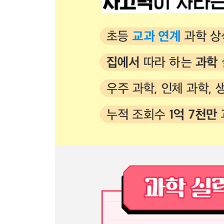
11. 손가락이 쭈글쭈글해지면 물고기를 잘 잡을 수
12. 전자레인지 안에 포크나 호일을 넣으면 왜 위험
13. 보온병 속 뜨거운 물은 왜 온종일 식지 않을까?
5장 · 태풍부터 빙하까지, 지구의 경고가 찌릿! _ 지
1. 사막을 전부 태양전지판으로 덮으면 환경이 더 
2. 가만히 있던 땅은 왜 갑자기 마구 흔들릴까?
3. 쓰레기를 용암에 던져서 처리하면 쉽지 않을까?
4. 무서운 태풍, 폭탄으로 날려 버리면 안 될까?
5. 산소가 많아지면 거미가 참새만큼 커질 수도 있
6. 주변 바다가 왜 갑자기 뜨거워지고 있을까?
7. 지구는 더워지는데 왜 갑자기 더 추워질까?
8. 쓰레기장에서는 어떤 일이 벌어지고 있을까?
9. 일기 예보는 왜 자꾸 틀릴까?
10. 더워지는 지구를 통째로 식혀 버리면 안 될까?
11. 지구의 모든 빙하가 다 녹으면 화산이 폭발한다
12. 땅속 500미터 아래에 왜 거대한 동굴을 만들까?