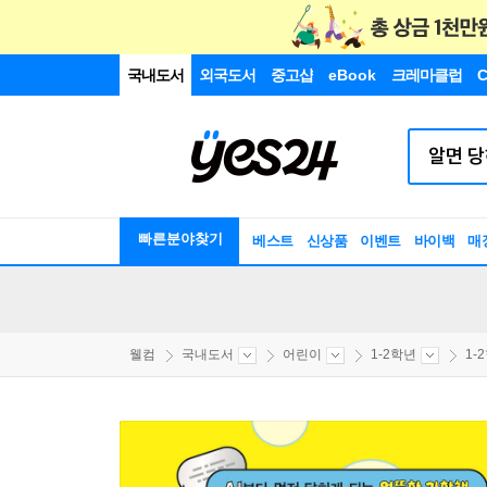
국내도서
외국도서
중고샵
eBook
크레마클럽
C
빠른분야찾기
베스트
신상품
이벤트
바이백
매
웰컴
국내도서
어린이
1-2학년
1-