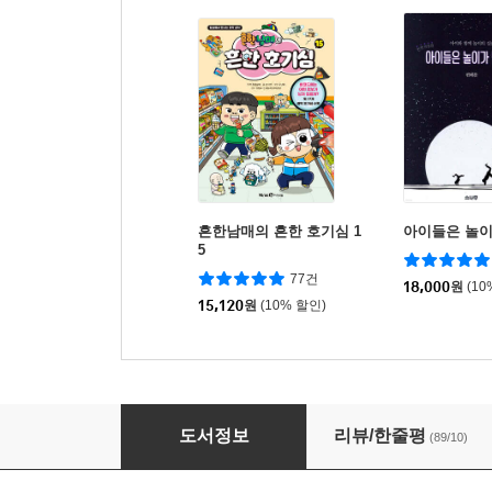
흔한남매의 흔한 호기심 1
아이들은 놀이
5
77건
18,000
원
(10
15,120
원
(10% 할인)
질문 하나에 과학이 와르르
도서정보
리뷰/한줄평
(89/10)