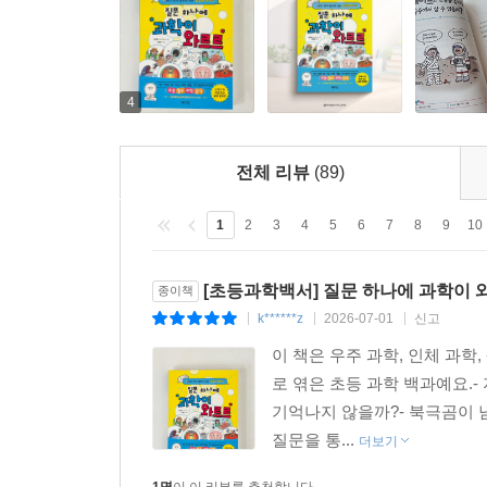
4
전체 리뷰
(89)
1
2
3
4
5
6
7
8
9
10
[초등과학백서] 질문 하나에 과학이 
종이책
k******z
2026-07-01
신고
|
|
|
이 책은 우주 과학, 인체 과학
로 엮은 초등 과학 백과예요.-
기억나지 않을까?- 북극곰이
질문을 통...
더보기