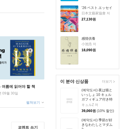
’26 ベスト.エッセイ
日本文藝家協會 저
27,130
원
感情供養
小池浩 저
18,090
원
이 분야 신상품
더보기
ng - 여름에 읽어야 할 책
(예약도서) 夜は猫と
년 09월 30일
いっしょ 10 キュル
ガフィギュア付き特
펼쳐보기
裝版
キュルZ 저
39,060
원
(10% 할인)
(예약도서) 季節が好
きなわたしとマダム
코멘트 쓰기