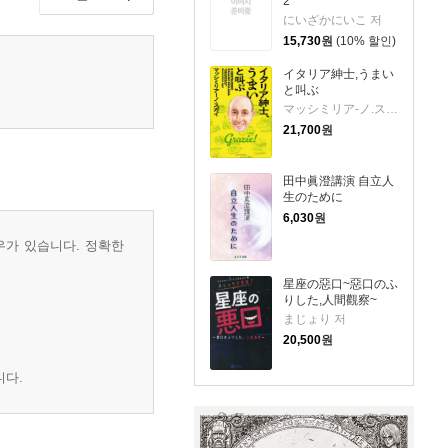
2
にいざかにいこ 저
15,730
원
(10% 할인)
イタリア紳士,うまい
と叫ぶ
マッシミリア-ノ.ス 저
21,700
원
田中眞澄講演 自立人
生のために
6,030
원
우가 있습니다. 정확한
星座の惡口~惡口のふ
りした,人間觀察~
まじょり 저
20,500
원
니다.