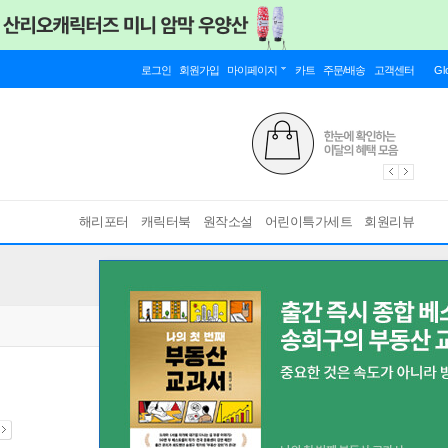
로그인
회원가입
마이페이지
카트
주문/배송
고객센터
Gl
해리포터
캐릭터북
원작소설
어린이특가세트
회원리뷰