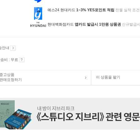
예스24 현대카드
1~3% YES포인트 적립
전월 실적 조건
현대백화점카드
앱카드 발급시 1만원 상품권
신규발급
송안내
송비 : 무료
중고상품
이 상품을 팔기
판매요청하기