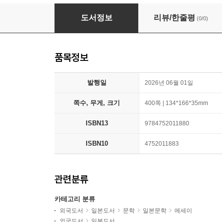
色のこどもたち366
도서정보
리뷰/한줄평
(0/0)
품목정보
발행일
2026년 06월 01일
쪽수, 무게, 크기
400쪽 | 134*166*35mm
ISBN13
9784752011880
ISBN10
4752011883
관련분류
카테고리 분류
외국도서
일본도서
문학
일본문학
에세이
외국도서
일본도서