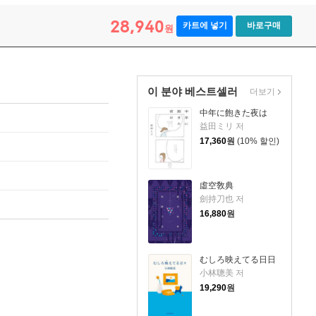
28,940
카트에 넣기
바로구매
원
이 분야 베스트셀러
더보기
中年に飽きた夜は
益田ミリ 저
17,360
원
(10% 할인)
虛空敎典
劍持刀也 저
16,880
원
むしろ映えてる日日
小林聰美 저
19,290
원