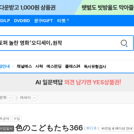
D/LP
DVD/BD
문구
/GIFT
티켓
장안내
채널예스
사락
예스펀딩
클래스24
독서유형검사
RBTI Lab
독서유형검사
AI 일문백답
의견 남기면 YES상품권!
문학
에세이
득공제
수입
色のこどもたち366
[ 單行本 ]
수입일서
바인딩 & 에디션 안내