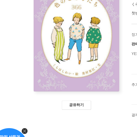
く
첫
정
판
Y
추
공유하기
결