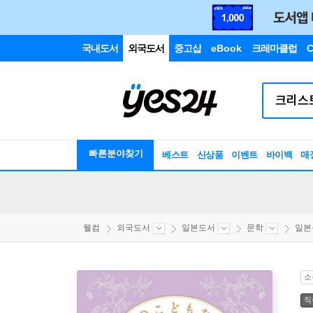
국내도서
외국도서
중고샵
eBook
크레마클럽
C
빠른분야찾기
베스트
신상품
이벤트
바이백
매
웰컴
외국도서
일본도서
문학
일본
소
직