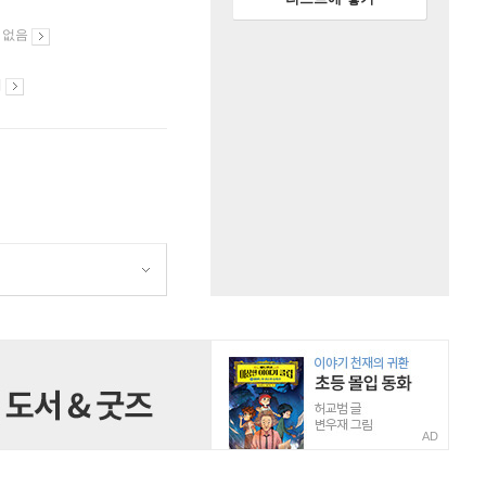
 없음
시
AD