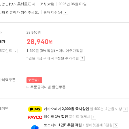
らはしれい
,
美村里江
저
アリス館
2026년 06월 01일
번째 리뷰어가 되어주세요.
판매지수 54
가
28,940원
28,940
원
매가
ES포인트
1,450원 (5% 적립) + 마니아추가적립
5만원이상 구매 시 2천원 추가적립
가혜택쿠폰
쿠폰받기
주문금액대별 할인쿠폰
제혜택
카카오페이
2,000원 즉시할인
일 400건, 4만원 이상
페이코
1% 할인
포인트 결제시
토스페이
1만P 추첨 적립
+ 생애첫결제 3천원