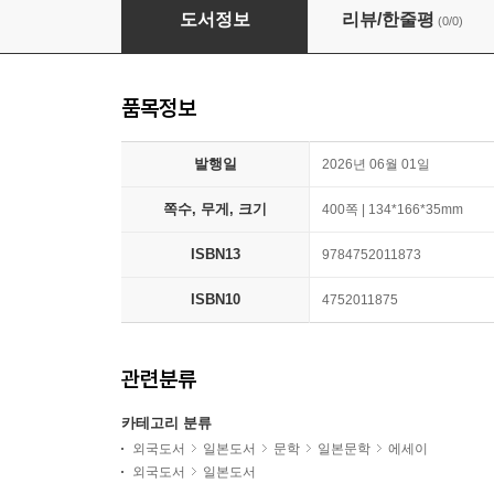
お花のこどもたち366
도서정보
리뷰/한줄평
(0/0)
품목정보
발행일
2026년 06월 01일
쪽수, 무게, 크기
400쪽 | 134*166*35mm
ISBN13
9784752011873
ISBN10
4752011875
관련분류
카테고리 분류
외국도서
일본도서
문학
일본문학
에세이
외국도서
일본도서