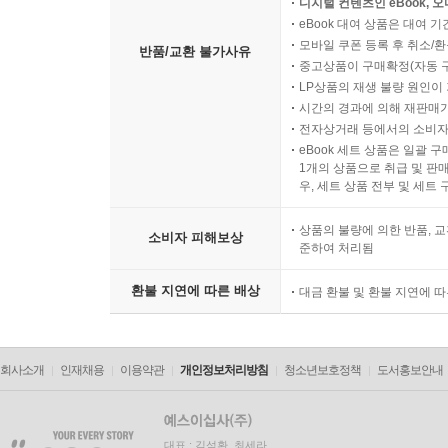
디지털 컨텐츠인 eBook, 
eBook 대여 상품은 대여 기
모바일 쿠폰 등록 후 취소/환
반품/교환 불가사유
중고상품이 구매확정(자동 
LP상품의 재생 불량 원인이 기
시간의 경과에 의해 재판매가
전자상거래 등에서의 소비자
eBook 세트 상품은 일괄 
1개의 상품으로 취급 및 판매
우, 세트 상품 전부 및 세트
상품의 불량에 의한 반품, 교
소비자 피해보상
준하여 처리됨
환불 지연에 따른 배상
대금 환불 및 환불 지연에 
회사소개
인재채용
이용약관
개인정보처리방침
청소년보호정책
도서홍보안내
대표 : 김석환, 최세라