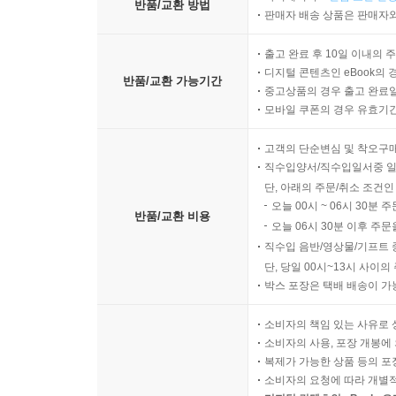
반품/교환 방법
판매자 배송 상품은 판매자와
출고 완료 후 10일 이내의 
디지털 콘텐츠인 eBook의 
반품/교환 가능기간
중고상품의 경우 출고 완료일
모바일 쿠폰의 경우 유효기간(
고객의 단순변심 및 착오구
직수입양서/직수입일서중 일
단, 아래의 주문/취소 조건인
오늘 00시 ~ 06시 30분 
반품/교환 비용
오늘 06시 30분 이후 주문
직수입 음반/영상물/기프트 
단, 당일 00시~13시 사이
박스 포장은 택배 배송이 가
소비자의 책임 있는 사유로 
소비자의 사용, 포장 개봉에 
복제가 가능한 상품 등의 포장을 
소비자의 요청에 따라 개별