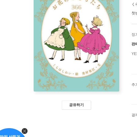
く
첫
정
판
Y
추
공유하기
결