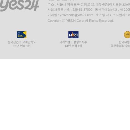
주소 : 서울시 영등포구 은행로 11, 5층~6층(여의도동,일신
사업자등록번호 : 229-81-37000 통신판매업신고 : 제 200
이메일 : yes24help@yes24.com 호스팅 서비스사업자 :
Copyright ⓒ YES24 Corp. All Rights Reserved.