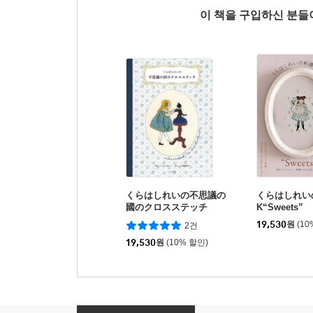
이 책을 구입하신 분
くらはしれいの不思議の
くらはしれい
國のクロスステッチ
K“Sweets”
19,530
원
(10
2건
19,530
원
(10% 할인)