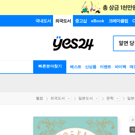
국내도서
외국도서
중고샵
eBook
크레마클럽
C
빠른분야찾기
베스트
신상품
이벤트
바이백
매
웰컴
외국도서
일본도서
문학
일본
소
직