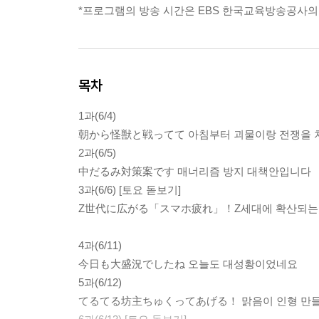
*프로그램의 방송 시간은 EBS 한국교육방송공사의
목차
1과(6/4)
朝から怪獣と戦ってて 아침부터 괴물이랑 전쟁을
2과(6/5)
中だるみ対策案です 매너리즘 방지 대책안입니다
3과(6/6) [토요 돋보기]
Z世代に広がる「スマホ疲れ」！Z세대에 확산되는 ‘
4과(6/11)
今日も大盛況でしたね 오늘도 대성황이었네요
5과(6/12)
てるてる坊主ちゅくってあげる！ 맑음이 인형 만들