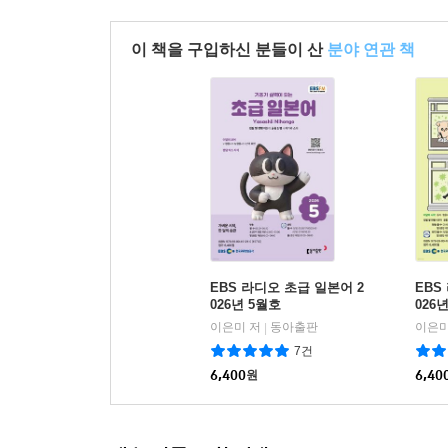
이 책을 구입하신 분들이 산
분야 연관 책
EBS 라디오 초급 일본어 2
EBS
026년 5월호
026
이은미 저
동아출판
이은미
|
7건
6,400
원
6,40