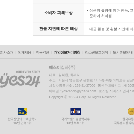
상품의 불량에 의한 반품, 교
소비자 피해보상
준하여 처리됨
환불 지연에 따른 배상
대금 환불 및 환불 지연에 
회사소개
인재채용
이용약관
개인정보처리방침
청소년보호정책
도서홍보안내
대표 : 김석환, 최세라
주소 : 서울시 영등포구 은행로 11, 5층~6층(여의도동,일신
사업자등록번호 : 229-81-37000 통신판매업신고 : 제 200
이메일 : yes24help@yes24.com 호스팅 서비스사업자 :
Copyright ⓒ YES24 Corp. All Rights Reserved.