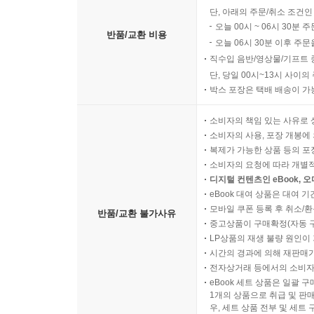
단, 아래의 주문/취소 조건인
오늘 00시 ~ 06시 30분 
반품/교환 비용
오늘 06시 30분 이후 주문
직수입 음반/영상물/기프트 
단, 당일 00시~13시 사이
박스 포장은 택배 배송이 가
소비자의 책임 있는 사유로 
소비자의 사용, 포장 개봉에 
복제가 가능한 상품 등의 포장을 
소비자의 요청에 따라 개별
디지털 컨텐츠인 eBook, 
eBook 대여 상품은 대여 기
모바일 쿠폰 등록 후 취소/환
반품/교환 불가사유
중고상품이 구매확정(자동 
LP상품의 재생 불량 원인이 기
시간의 경과에 의해 재판매가
전자상거래 등에서의 소비자
eBook 세트 상품은 일괄 
1개의 상품으로 취급 및 판매
우, 세트 상품 전부 및 세트