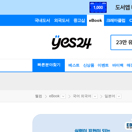
국내도서
외국도서
중고샵
eBook
크레마클럽
C
빠른분야찾기
베스트
신상품
이벤트
바이백
매
웰컴
eBook
국어 외국어
일본어