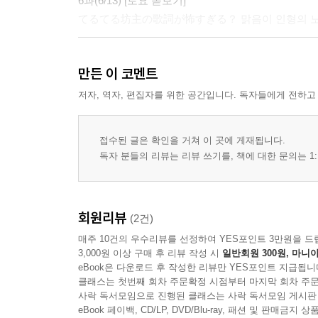
6과(6/13) [토요 돋보기]
てるてる坊主の歌詞が怖すぎる？ 맑음이 인형의 노
7과(6/18)
만든 이 코멘트
あっちからも長靴のお友達が来ましたよ 저쪽에서도
8과(6/19)
저자, 역자, 편집자를 위한 공간입니다. 독자들에게 전하고
もしかしてもうすぐ、夏至だから？ 혹시 곧 하지라
9과(6/20) [토요 돋보기]
접수된 글은 확인을 거쳐 이 곳에 게재됩니다.
なぜ横浜に中華街があるの？ 왜 요코하마에 차이나
독자 분들의 리뷰는 리뷰 쓰기를, 책에 대한 문의는 1:
10과(6/25)
もうすぐ夏のボーナスね 곧 여름 보너스네
회원리뷰
(2건)
11과(6/26)
매주 10건의 우수리뷰를 선정하여 YES포인트 3만원을 드
自家製シロップだそうですよ 수제 시럽이래요
3,000원 이상 구매 후 리뷰 작성 시
일반회원 300원, 마니아
12과(6/27) [토요 돋보기]
eBook은 다운로드 후 작성한 리뷰만 YES포인트 지급됩니
新しいお札に選ばれた人物は？ 새 지폐에 선정된 
클래스는 첫번째 회차 주문확정 시점부터 마지막 회차 주문
사락 독서모임으로 진행된 클래스는 사락 독서모임 게시판
eBook 페이백, CD/LP, DVD/Blu-ray, 패션 및 판매금