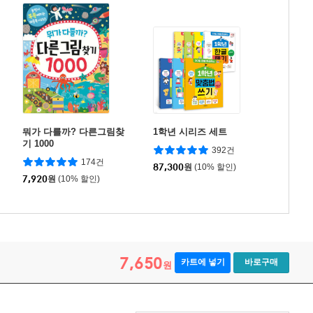
뭐가 다를까? 다른그림찾
1학년 시리즈 세트
기 1000
392건
174건
87,300
원
(10% 할인)
7,920
원
(10% 할인)
7,650
카트에 넣기
바로구매
원