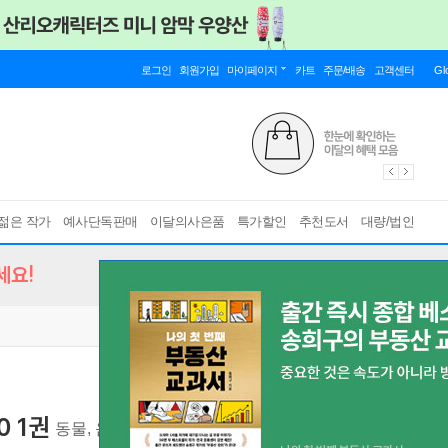
로그인
회원가입
마이페이지
카트
주문/배송
고객센터
Gl
젊은 작가
예사단독판매
이달의사은품
특가할인
추천도서
대량/법인
세요!
0 1권
동물, 음식, 신체, 가족, 이름