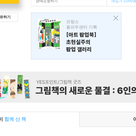
판매요청하기
매입가 3,000
유하기
프랑스
퐁피두센터 기획
[아트 팝업북]
초현실주의
팝업 갤러리
들이
함께 산 책