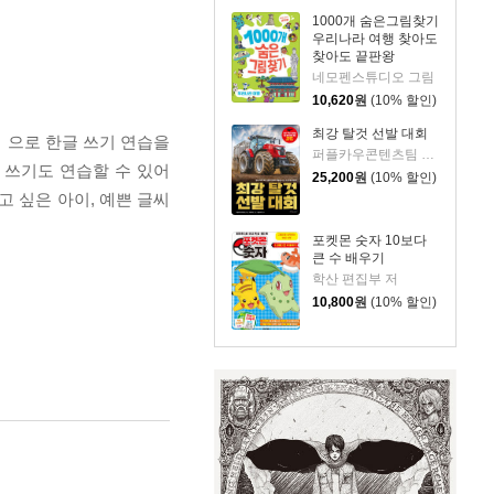
1000개 숨은그림찾기
우리나라 여행 찾아도
찾아도 끝판왕
네모펜스튜디오 그림
10,620
원
(10% 할인)
최강 탈것 선발 대회
』으로 한글 쓰기 연습을
퍼플카우콘텐츠팀 저/여름박군 그림/안될과학 감수
 쓰기도 연습할 수 있어
25,200
원
(10% 할인)
고 싶은 아이, 예쁜 글씨
포켓몬 숫자 10보다
큰 수 배우기
학산 편집부 저
10,800
원
(10% 할인)