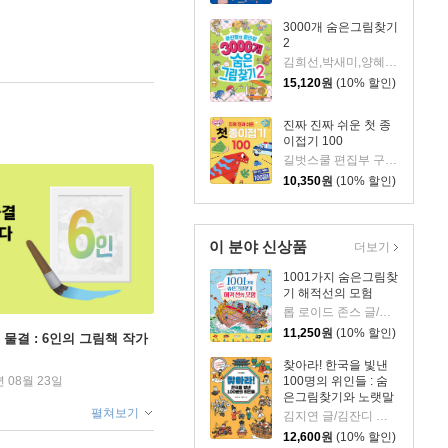
3000개 숨은그림찾기
2
김희선,박새미,양혜민,장우주,홍혜련 공저
15,120
원
(10% 할인)
진짜 진짜 쉬운 첫 종
이접기 100
길벗스쿨 편집부 구성 /김희정 그림
10,350
원
(10% 할인)
이 분야 신상품
더보기
1001가지 숨은그림찾
기 해적선의 모험
롭 로이드 존스 글/테리 고워 그림
11,250
원
(10% 할인)
 물결 : 6인의 그림책 작가
찾아라! 한국을 빛낸
100명의 위인들 : 숨
년 08월 23일
은그림찾기와 노랫말
로 만나는 한국사 이
펼쳐보기
김지연 글/김잔디 그림
야기
12,600
원
(10% 할인)