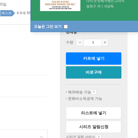
30일
4-6세 86위
유아 top20 2주
베스트
오늘은 그만 보기
판매중
수량
카트에 넣기
바로구매
해외배송 가능
문화비소득공제 가능
리스트에 넣기
시리즈 알림신청
시리즈 알림 서비스