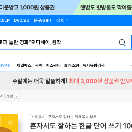
D/LP
DVD/BD
문구
/GIFT
티켓
장안내
채널예스
사락
예스펀딩
클래스24
독서유형검사
RBTI Lab
독서유형검사
주말에는 더욱 알뜰하게!
최대 2,000원 상품권 받으
IQ/EQ계발
혼자서도 잘하는 워크북 시리즈
소득공제
혼자서도 잘하는 한글 단어 쓰기 10