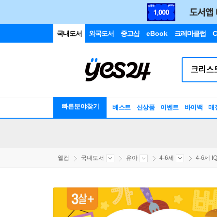
국내도서
외국도서
중고샵
eBook
크레마클럽
C
빠른분야찾기
베스트
신상품
이벤트
바이백
매
웰컴
국내도서
유아
4-6세
4-6세 