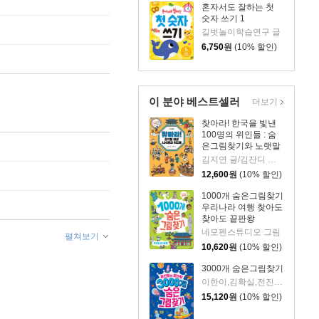
혼자서도 잘하는 첫
숫자 쓰기 1
길벗놀이학습연구 글
6,750
원
(10% 할인)
이 분야 베스트셀러
더보기
찾아라! 한국을 빛낸
100명의 위인들 : 숨
은그림찾기와 노랫말
로 만나는 한국사 이
김지연 글/김잔디 그림
야기
12,600
원
(10% 할인)
1000개 숨은그림찾기
우리나라 여행 찾아도
찾아도 끝판왕
네모펜스튜디오 그림
펼쳐보기
10,620
원
(10% 할인)
3000개 숨은그림찾기
이한이,김확실,전진희 공저
15,120
원
(10% 할인)