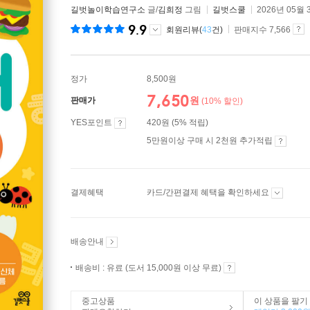
길벗놀이학습연구소
글/
김희정
그림
길벗스쿨
2026년 05월 
9.9
회원리뷰(
43
건)
판매지수 7,566
정가
8,500원
7,650
원
판매가
(10% 할인)
YES포인트
420원 (5% 적립)
5만원이상 구매 시 2천원 추가적립
결제혜택
카드/간편결제 혜택을 확인하세요
배송안내
배송비 : 유료 (도서 15,000원 이상 무료)
중고상품
이 상품을 팔기