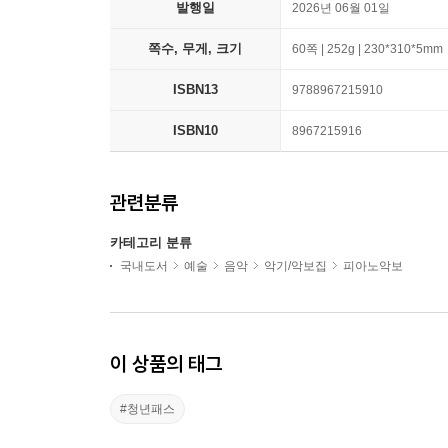
발행일
2026년 06월 01일
쪽수, 무게, 크기
60쪽 | 252g | 230*310*5mm
ISBN13
9788967215910
ISBN10
8967215916
관련분류
카테고리 분류
국내도서
예술
음악
악기/악보집
피아노악보
이 상품의 태그
#청년패스