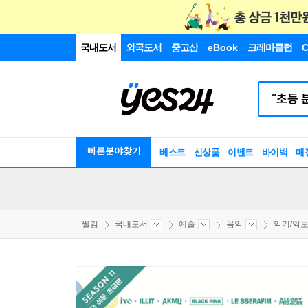
국내도서
외국도서
중고샵
eBook
크레마클럽
C
빠른분야찾기
베스트
신상품
이벤트
바이백
매
웰컴
국내도서
예술
음악
악기/악