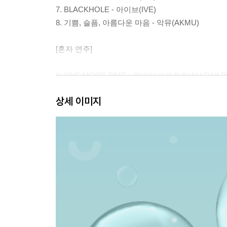
7. BLACKHOLE - 아이브(IVE)
8. 기쁨, 슬픔, 아름다운 마음 - 악뮤(AKMU)
[혼자 연주]
9. ONE MORE TIME - 올데이 프로젝트(ALLDAY P
10. LOOK AT ME - 올데이 프로젝트(ALLDAY PRO
상세 이미지
11. 멸종위기사랑 - 이찬혁(LEE CHANHYUK)
12. Golden - 헌트릭스(HUNTR/X)
13. Good Goodbye - 화사(HWASA)
14. Blue Valentine - 엔믹스(NMIXX)
15. 시작의 아이 - 박다혜(Da Hye Park), 마크툽(MA
16. 소문의 낙원 - 악뮤(AKMU)
17. 오늘만 I LOVE YOU - 보이넥스트도어(BOYNE
18. Not Cute Anymore - 아일릿(ILLIT)
19. RUDE! - 하츠투하츠(Hearts2Hearts)
20. 빌려온 고양이 (Do the Dance) - 아일릿(ILLIT)