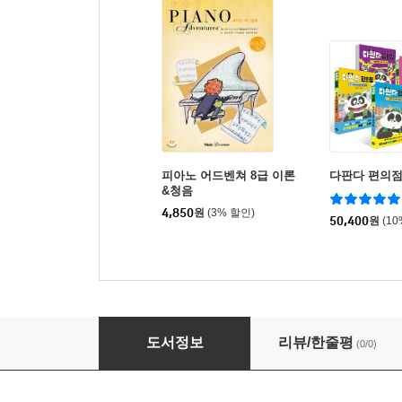
피아노 어드벤쳐 8급 이론
다판다 편의점 
&청음
4,850
원
(3% 할인)
50,400
원
(1
Joy쌤의 누구나 쉽게 치는 K-POP 시즌11 더 
도서정보
리뷰/한줄평
(0/0)