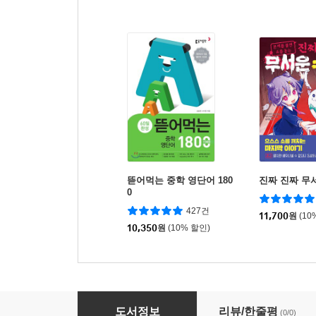
뜯어먹는 중학 영단어 180
진짜 진짜 무
0
427건
11,700
원
(10
10,350
원
(10% 할인)
말이야 방구야 1~3 세트
도서정보
리뷰/한줄평
(0/0)