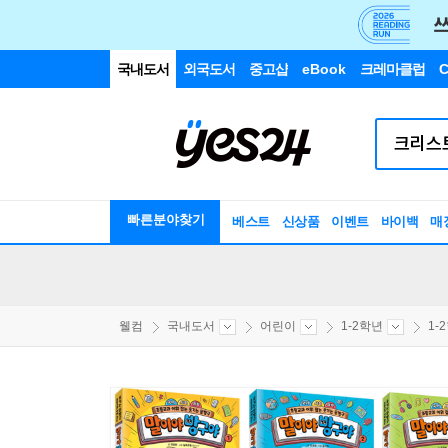
국내도서
외국도서
중고샵
eBook
크레마클럽
C
빠른분야찾기
베스트
신상품
이벤트
바이백
매
웰컴
국내도서
어린이
1-2학년
1-