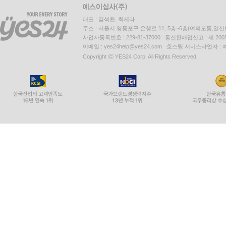
대표 : 김석환, 최세라
주소 : 서울시 영등포구 은행로 11, 5층~6층(여의도동,일신
사업자등록번호 : 229-81-37000 통신판매업신고 : 제 200
이메일 : yes24help@yes24.com 호스팅 서비스사업자 :
Copyright ⓒ YES24 Corp. All Rights Reserved.