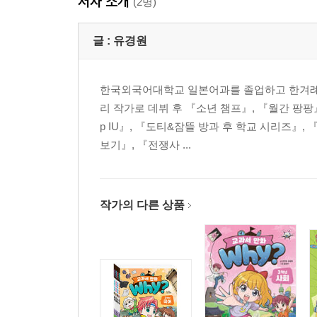
저자 소개
(2명)
글 :
유경원
한국외국어대학교 일본어과를 졸업하고 한겨례 
리 작가로 데뷔 후 『소년 챔프』, 『월간 팡팡』
p IU』, 『도티&잠뜰 방과 후 학교 시리즈
보기』, 『전쟁사 ...
작가의 다른 상품