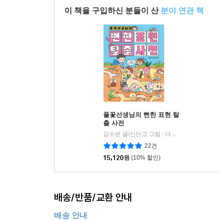
이 책을 구입하신 분들이 산
분야 연관 책
풀꽃선생님의 뻔한 표현 탈
출 사전
김수은 글/신단고 그림
다산어린이
|
22건
15,120
원
(10% 할인)
배송/반품/교환 안내
배송 안내