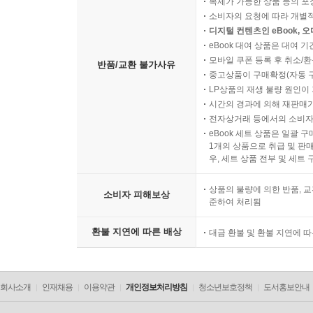
복제가 가능한 상품 등의 포장을 
소비자의 요청에 따라 개별
디지털 컨텐츠인 eBook, 
eBook 대여 상품은 대여 기
모바일 쿠폰 등록 후 취소/환
반품/교환 불가사유
중고상품이 구매확정(자동 
LP상품의 재생 불량 원인이 기
시간의 경과에 의해 재판매가
전자상거래 등에서의 소비자
eBook 세트 상품은 일괄 
1개의 상품으로 취급 및 판매
우, 세트 상품 전부 및 세트
상품의 불량에 의한 반품, 교
소비자 피해보상
준하여 처리됨
환불 지연에 따른 배상
대금 환불 및 환불 지연에 
회사소개
인재채용
이용약관
개인정보처리방침
청소년보호정책
도서홍보안내