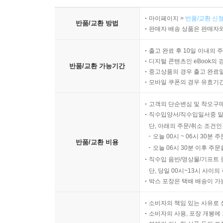
마이페이지 >
반품/교환 신청
반품/교환 방법
판매자 배송 상품은 판매자와
출고 완료 후 10일 이내의 
디지털 콘텐츠인 eBook의 
반품/교환 가능기간
중고상품의 경우 출고 완료일
모바일 쿠폰의 경우 유효기간(
고객의 단순변심 및 착오구
직수입양서/직수입일서중 일
단, 아래의 주문/취소 조건인
오늘 00시 ~ 06시 30분 
반품/교환 비용
오늘 06시 30분 이후 주문
직수입 음반/영상물/기프트 
단, 당일 00시~13시 사이
박스 포장은 택배 배송이 가
소비자의 책임 있는 사유로 
소비자의 사용, 포장 개봉에 