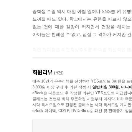
중학생 수림 역시 매일 아침 일어나 SNS를 켜 유
느껴질 때도 있다. 학교에서는 유행을 따르지 않으
없는 것에 대한 갈망이 커지면서 건강을 해치는
아이들은 친해질 수 없고, 점점 그 격차가 커져만 간
과연 탐미경은 외모지상주의를 타파할 혁신적인 해결
“탐미경을 끄고 싶어. 이제 더 이상 나를 감추고 싶지
회원리뷰
서로를 향한 용기와 단단한 믿음으로 거대 시스템
(9건)
매주 10건의 우수리뷰를 선정하여 YES포인트 3만원을 드
3,000원 이상 구매 후 리뷰 작성 시
일반회원 300원, 마니아
수림은 모두가 똑같은 생김새를 하고 다니는 세태
eBook은 다운로드 후 작성한 리뷰만 YES포인트 지급됩니
탐미경을 끄고 싶어 하는 사람들을 만난다.
클래스는 첫번째 회차 주문확정 시점부터 마지막 회차 주문
사락 독서모임으로 진행된 클래스는 사락 독서모임 게시판
탐미경 대표의 딸 해영은 자신의 진짜 얼굴을 드러내
eBook 페이백, CD/LP, DVD/Blu-ray, 패션 및 판매금
아빠와 닮은 얼굴을 엄마가 싫어해서 탐미경을 사용