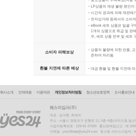
LP상품의 재생 불량 원인이 기
시간의 경과에 의해 재판매가
전자상거래 등에서의 소비자
eBook 세트 상품은 일괄 
1개의 상품으로 취급 및 판매
우, 세트 상품 전부 및 세트
상품의 불량에 의한 반품, 교
소비자 피해보상
준하여 처리됨
환불 지연에 따른 배상
대금 환불 및 환불 지연에 
회사소개
인재채용
이용약관
개인정보처리방침
청소년보호정책
도서홍보안내
대표 : 김석환, 최세라
주소 : 서울시 영등포구 은행로 11, 5층~6층(여의도동,일신
사업자등록번호 : 229-81-37000 통신판매업신고 : 제 200
이메일 : yes24help@yes24.com 호스팅 서비스사업자 :