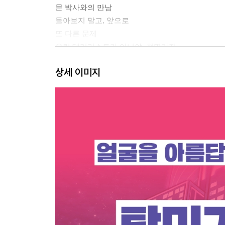
문 박사와의 만남
돌아보지 말고, 앞으로
또 다른 문제
우린 테러리스트가 아니야, 혁명가지
적진에서의 숨바꼭질
상세 이미지
나는 누구의 그림자도 아니다
작전의 끝에서
관제실의 두 사람
가면 혁명
에필로그