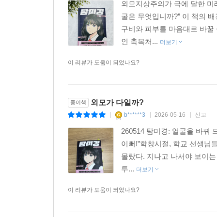
외모지상주의가 극에 달한 미래
굴은 무엇입니까?” 이 책의 
구비와 피부를 마음대로 바꿀 
인 축복처...
더보기
이 리뷰가 도움이 되었나요?
외모가 다일까?
종이책
b******3
2026-05-16
신고
|
|
|
260514 탐미경: 얼굴을 바꿔
이뻐!”학창시절, 학교 선생님
몰랐다. 지나고 나서야 보이는
투...
더보기
이 리뷰가 도움이 되었나요?