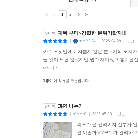
있을 것이다.
1
2
“사람들이 잊고 사는 사실을 보여 줘야 해. 우리에
사실.” (74쪽)
제목 부터~강렬한 분위기랄까!!!
종이책
n********4
2026-04-29
신고
|
|
|
아주 오랫만에 예사롭지 않은 분위기의 도서가 
을 읽어 보진 않았지만 뭔가 재미있고 흥미진진 
더보기
1명
이 이 리뷰를 추천합니다.
과연 나는?
종이책
s******0
2026-05-20
신고
|
|
|
외모가 곧 권력이자 전부가 된
면 어떨까요?모두가 완벽하고