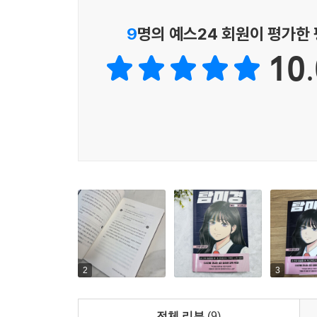
세 사람은 아름다운 가면 뒤 ‘진짜 나’를 마주
종료시키기로 한다.
9
명의 예스24 회원이 평가한
10.
생김새도, 성격도, 잘하는 것도 다른 수림, 해영
쌓는다. 그리고 그를 바탕으로 탐미경이라는 거대한
있는 그대로의 나를 마주하고 받아들일 용기
“나는 타고난 나를 외면하고 지우려고 애쓰지 않을 
『탐미경: 얼굴을 바꿔 드립니다』가 그리는 세계는
외모로 사람의 급을 나누고 평가하는 사회 분위기
벗지 않고, 건강을 해치는 무리한 다이어트를 하고
외모가 나의 전부인 것처럼 생활하게 되는 것이다.
하지만 외모 외에 ‘나’를 이루는 가치는 수도 없
2
3
이야기한다. 수림, 해영, 슬훈은 각자의 탐미경을 
따라가는 독자들 역시 외모 이외에 나를 이루는 가
전체 리뷰
(9)