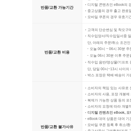
디지털 콘텐츠인 eBook의 
반품/교환 가능기간
중고상품의 경우 출고 완료일
모바일 쿠폰의 경우 유효기간(
고객의 단순변심 및 착오구
직수입양서/직수입일서중 일
단, 아래의 주문/취소 조건인
오늘 00시 ~ 06시 30분 
반품/교환 비용
오늘 06시 30분 이후 주문
직수입 음반/영상물/기프트 
단, 당일 00시~13시 사이
박스 포장은 택배 배송이 가
소비자의 책임 있는 사유로 
소비자의 사용, 포장 개봉에 
복제가 가능한 상품 등의 포장을 
소비자의 요청에 따라 개별
디지털 컨텐츠인 eBook, 
eBook 대여 상품은 대여 기
모바일 쿠폰 등록 후 취소/환
반품/교환 불가사유
중고상품이 구매확정(자동 