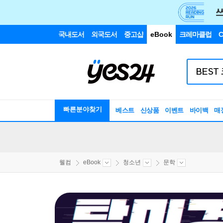
국내도서
외국도서
중고샵
eBook
크레마클럽
C
빠른분야찾기
베스트
신상품
이벤트
바이백
매
웰컴
eBook
청소년
문학