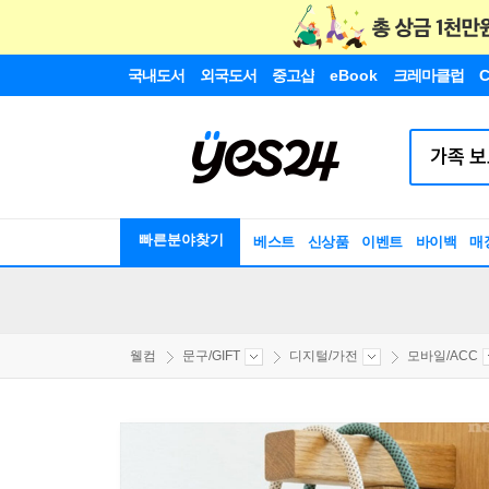
국내도서
외국도서
중고샵
eBook
크레마클럽
C
빠른분야찾기
베스트
신상품
이벤트
바이백
매
웰컴
문구/GIFT
디지털/가전
모바일/ACC