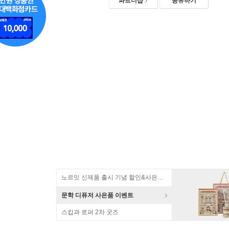
파트너샵
공유하기
노르잇 신제품 출시 기념 할인&사은품 증정!
문학 디퓨저 사은품 이벤트
스킵과 로퍼 2차 굿즈