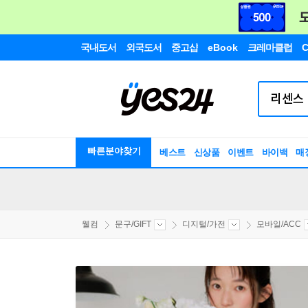
국내도서
외국도서
중고샵
eBook
크레마클럽
C
빠른분야찾기
베스트
신상품
이벤트
바이백
매
웰컴
문구/GIFT
디지털/가전
모바일/ACC