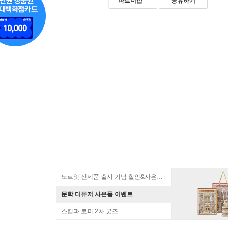
파트너샵
공유하기
노르잇 신제품 출시 기념 할인&사은품 증정!
문학 디퓨저 사은품 이벤트
스킵과 로퍼 2차 굿즈