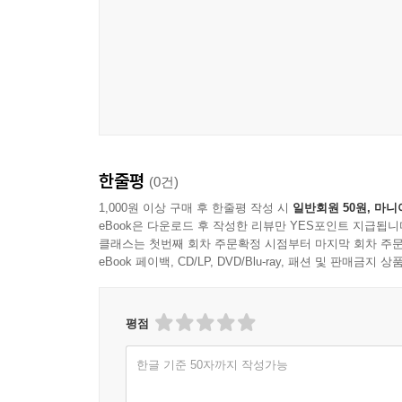
갱신할 ‘상호증언의 연대’가 필요하다고 말한다.
문학초점_이 계절에 주목할 신작
우리에게 남겨진 것이 시라는 기억이라면 / 황사랑
[현장] 60주년 연간기획 ‘찾아가는 현장’ ①
남기고 간 얼굴, 남아 있는 얼굴 / 민가경
현장란에서는 지난호 대화를 통해 예고된 창간 60
2025년 대형 산불 피해를 입은 안동지역을 찾아
촌평
이후의 삶이 단순히 피해 복구나 보상금 지급만으
신경림 『산은 날더러 들꽃이 되라 하고』 / 함민복
중요성을 강조한다. 공동체의 삶을 새롭게 ‘수선
하승우 『무궁화호를 위하여』 / 안승택
한줄평
(0건)
결을 생생하게 전한다.
서재정 『괴물의 시대』 / 구갑우
1,000원 이상 구매 후 한줄평 작성 시
일반회원 50원, 마니
이소연 『수상할 만큼 완벽한 결혼식』 / 최시현
eBook은 다운로드 후 작성한 리뷰만 YES포인트 지급됩니
[창작] 시ㆍ소설
조희연 『극우시대가 온다』 / 이일영
클래스는 첫번째 회차 주문확정 시점부터 마지막 회차 주문
신예시인선 특집에서는 강우근 강지이 김유수 김진
eBook 페이백, CD/LP, DVD/Blu-ray, 패션 및 판매금
리 빈셀·앤드루 러셀 『지탱하는 힘』 / 이하람
우리 시대를 아름답고도 서늘하게 그려낸다. 60주
김상민 외 『비인간』 / 전의령
김소라 편혜영의 신작 단편 역시 이번 계절 독자들의
옥타비아 버틀러 『새벽』 / 강은교
평점
[문학평론] 60주년 연간기획 ‘한국문학과 K사상의 가능
창비의 새책
한글 기준 50자까지 작성가능
60주년 연간 연속기획 ‘한국문학과 K사상의 가능
독자의 목소리
한국문학의 역할과 중요한 책임을 점검한다. 황석