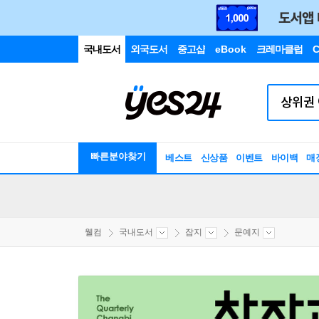
국내도서
외국도서
중고샵
eBook
크레마클럽
C
빠른분야찾기
베스트
신상품
이벤트
바이백
매
웰컴
국내도서
잡지
문예지