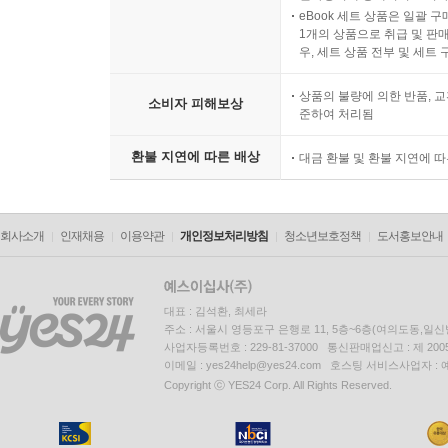
eBook 세트 상품은 일괄 
1개의 상품으로 취급 및 판매
우, 세트 상품 전부 및 세트
상품의 불량에 의한 반품, 교
소비자 피해보상
준하여 처리됨
환불 지연에 따른 배상
대금 환불 및 환불 지연에 
회사소개
인재채용
이용약관
개인정보처리방침
청소년보호정책
도서홍보안내
대표 : 김석환, 최세라
주소 : 서울시 영등포구 은행로 11, 5층~6층(여의도동,일신
사업자등록번호 : 229-81-37000 통신판매업신고 : 제 200
이메일 : yes24help@yes24.com 호스팅 서비스사업자 :
Copyright ⓒ YES24 Corp. All Rights Reserved.