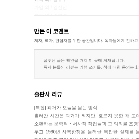
가업 외 / 김진선
복도 외 / 김혜연
햇 외 / 남현지
만든 이 코멘트
조금도 어지럽지 않을 소풍 외 / 박지일
관계의 미학 외 / 신준영
저자, 역자, 편집자를 위한 공간입니다. 독자들에게 전하고
너의 여자 아빠 외 / 여세실
고해성사 외 / 임유영
접수된 글은 확인을 거쳐 이 곳에 게재됩니다.
침묵의 스도쿠 외 / 장혜령
독자 분들의 리뷰는 리뷰 쓰기를, 책에 대한 문의는 1:
붓과 날 외 / 주민현
소설
출판사 리뷰
삶이 아직 남아 있을 때 / 금희
우리의 퇴근길 / 김소라
[특집] 과거가 오늘을 묻는 방식
속담에 의하면 / 편혜영
흘러간 시간은 과거가 되지만, 흐르지 못한 채 고
퇴행 (중편 특집) / 김기태
소환하는 문학적‧서사적 작업들과 그 의의를 조명한
두고 1980년 사북항쟁을 둘러싼 복잡한 실제를
대화