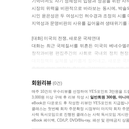
기억마저도 자기 정체성의 입증과 성공을 위한 사적
미국의 전쟁, 새로운 국제연대 / 문희정 이남주 이
시장의 위력을 비판적으로 바라보는 동시에, 박솔
시인 윤은성은 두 여성시인 허수경과 조정의 시를 
작가 인터뷰: 고선경 시집 『러브 온 더 락』
지역성과 문명비판의 사유를 길어올려 생태위기를 감
삼천번의 고백 / 조대한
[대화] 미국의 전쟁, 새로운 국제연대
논단
대화는 최근 국제질서를 뒤흔든 미국의 베네수엘라
‘현하(現下)의 사상’이 밝힌 근대의 출구: 백낙청의 
창작과비평 편집주간의 사회로 국내외 정치 현장
『반헌법행위자열전』의 출간이 의미하는 것 / 진
대외정책의 실체를 날카롭게 짚어내고, 새로운 국
준동에 맞설 ‘변혁적 중도의 국제연대’ 가능성을
현장
국제질서의 변화에 능동적으로 대응하고 자주성을 증
경북산불 1년, 복구와 회복의 의미를 묻다 (찾아가는
회원리뷰
(0건)
[논단]
매주 10건의 우수리뷰를 선정하여 YES포인트 3만원을 드
문학평론
3,000원 이상 구매 후 리뷰 작성 시
일반회원 300원, 마니아
논단에서는 시인 김형수가 백낙청 50년 공부의 결
이야기가 품은 우주: 황석영 소설 『할매』 (한국문학
eBook은 다운로드 후 작성한 리뷰만 YES포인트 지급됩니
통해 깊이있게 들여다보며 독자들을 새로운 깨달음
클래스는 첫번째 회차 주문확정 시점부터 마지막 회차 주문
백낙청의 발견과 사유를 지금 여기의 삶을 변혁하는
사락 독서모임으로 진행된 클래스는 사락 독서모임 게시판
산문
질문한다. 정치철학자 진태원은 한국 근현대사의 
eBook 페이백, CD/LP, DVD/Blu-ray, 패션 및 판매금
망각의 자세 (내 삶을 돌본 것 ⑥) / 백온유
힘있게 전한다. ‘헌정을 파괴하는 헌정의 수호자