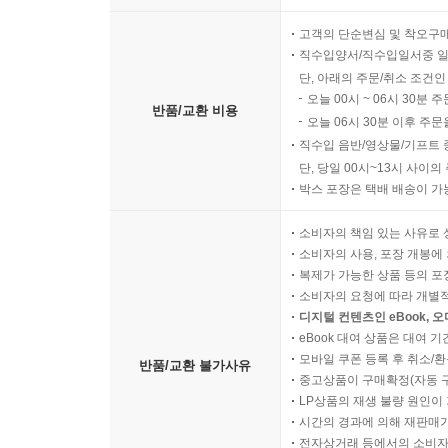
고객의 단순변심 및 착오구
직수입양서/직수입일서중 일
단, 아래의 주문/취소 조건인
오늘 00시 ~ 06시 30분 
반품/교환 비용
오늘 06시 30분 이후 주문
직수입 음반/영상물/기프트 
단, 당일 00시~13시 사이
박스 포장은 택배 배송이 가
소비자의 책임 있는 사유로 
소비자의 사용, 포장 개봉에 
복제가 가능한 상품 등의 포장을 
소비자의 요청에 따라 개별
디지털 컨텐츠인 eBook, 
eBook 대여 상품은 대여 기
모바일 쿠폰 등록 후 취소/환
반품/교환 불가사유
중고상품이 구매확정(자동 
LP상품의 재생 불량 원인이 기
시간의 경과에 의해 재판매가
전자상거래 등에서의 소비자