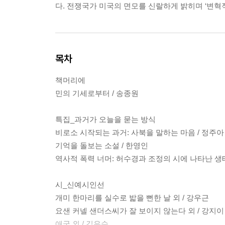
다. 전쟁국가 미국의 면모를 신랄하게 밝히며 ‘변
목차
책머리에
민의 기세로부터 / 송종원
특집_과거가 오늘을 묻는 방식
비로소 시작되는 과거: 사북을 말하는 마음 / 정주아
기억을 돌보는 소설 / 한영인
역사적 폭력 너머: 허수경과 조정의 시에 나타난 생태
시_신예시인선
개미 한마리를 실수로 밟을 뻔한 날 외 / 강우근
요샌 커넬 샌더스씨가 잘 보이지 않는다 외 / 강지이
애국 외 / 김유수