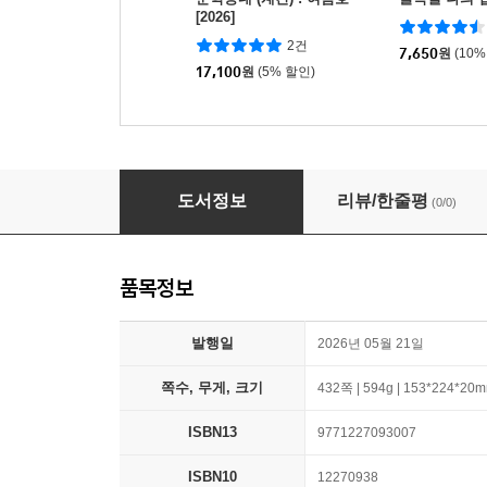
[2026]
2건
7,650
원
(10%
17,100
원
(5% 할인)
창작과비평 (계간) : 212호 (2026년 여름호)
도서정보
리뷰/한줄평
(0/0)
품목정보
발행일
2026년 05월 21일
쪽수, 무게, 크기
432쪽 | 594g | 153*224*20
ISBN13
9771227093007
ISBN10
12270938