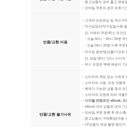
중고상품의 경우 출고 완료일
모바일 쿠폰의 경우 유효기간(
고객의 단순변심 및 착오구
직수입양서/직수입일서중 일
단, 아래의 주문/취소 조건인
오늘 00시 ~ 06시 30분 
반품/교환 비용
오늘 06시 30분 이후 주문
직수입 음반/영상물/기프트 
단, 당일 00시~13시 사이
박스 포장은 택배 배송이 가
소비자의 책임 있는 사유로 
소비자의 사용, 포장 개봉에 
복제가 가능한 상품 등의 포장을 
소비자의 요청에 따라 개별
디지털 컨텐츠인 eBook, 
eBook 대여 상품은 대여 기
모바일 쿠폰 등록 후 취소/환
반품/교환 불가사유
중고상품이 구매확정(자동 
LP상품의 재생 불량 원인이 기