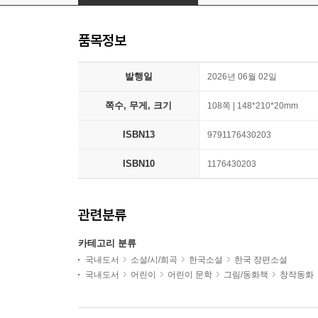
품목정보
발행일
2026년 06월 02일
쪽수, 무게, 크기
108쪽 | 148*210*20mm
ISBN13
9791176430203
ISBN10
1176430203
관련분류
카테고리 분류
국내도서
소설/시/희곡
한국소설
한국 장편소설
국내도서
어린이
어린이 문학
그림/동화책
창작동화