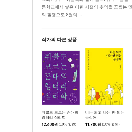
등학교에서 쌓은 어린 시절의 추억을 곱씹는 맛
의 필명으로 8권의 ...
작가의 다른 상품
쥐뿔도 모르는 꼰대의
너는 되고 나는 안 되는
엉터리 심리학
동성애
12,600
원
(10% 할인)
11,700
원
(10% 할인)