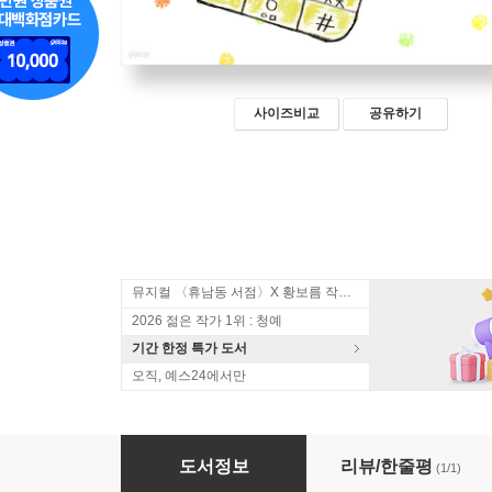
사이즈비교
공유하기
뮤지컬 〈휴남동 서점〉X 황보름 작가 북토크
2026 젊은 작가 1위 : 청예
기간 한정 특가 도서
오직, 예스24에서만
엄마가 핸드폰으로 변하니까
도서정보
리뷰/한줄평
(1/1)