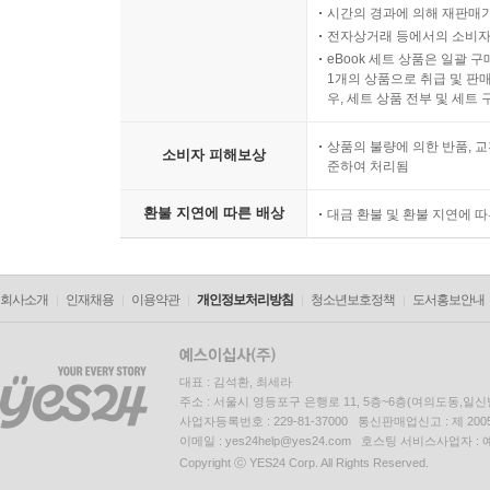
시간의 경과에 의해 재판매가
전자상거래 등에서의 소비자
eBook 세트 상품은 일괄 
1개의 상품으로 취급 및 판매
우, 세트 상품 전부 및 세트
상품의 불량에 의한 반품, 교
소비자 피해보상
준하여 처리됨
환불 지연에 따른 배상
대금 환불 및 환불 지연에 
회사소개
인재채용
이용약관
개인정보처리방침
청소년보호정책
도서홍보안내
대표 : 김석환, 최세라
주소 : 서울시 영등포구 은행로 11, 5층~6층(여의도동,일신
사업자등록번호 : 229-81-37000 통신판매업신고 : 제 200
이메일 : yes24help@yes24.com 호스팅 서비스사업자 :
Copyright ⓒ YES24 Corp. All Rights Reserved.