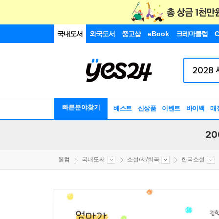
국내도서
외국도서
중고샵
eBook
크레마클럽
C
빠른분야찾기
베스트
신상품
이벤트
바이백
매
20
웰컴
국내도서
소설/시/희곡
한국소설