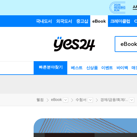
국내도서
외국도서
중고샵
eBook
크레마클럽
C
빠른분야찾기
베스트
신상품
이벤트
바이백
매
웰컴
eBook
수험서
경제/금융/회계/...