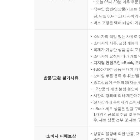
오늘 06시 30분 이후 주문
직수입 음반/영상물/기프트 
단, 당일 00시~13시 사이
박스 포장은 택배 배송이 가
소비자의 책임 있는 사유로 
소비자의 사용, 포장 개봉에 
복제가 가능한 상품 등의 포장을 
소비자의 요청에 따라 개별
디지털 컨텐츠인 eBook, 
eBook 대여 상품은 대여 기
모바일 쿠폰 등록 후 취소/환
반품/교환 불가사유
중고상품이 구매확정(자동 
LP상품의 재생 불량 원인이 기
시간의 경과에 의해 재판매가
전자상거래 등에서의 소비자
eBook 세트 상품은 일괄 
1개의 상품으로 취급 및 판매
우, 세트 상품 전부 및 세트
상품의 불량에 의한 반품, 교
소비자 피해보상
준하여 처리됨