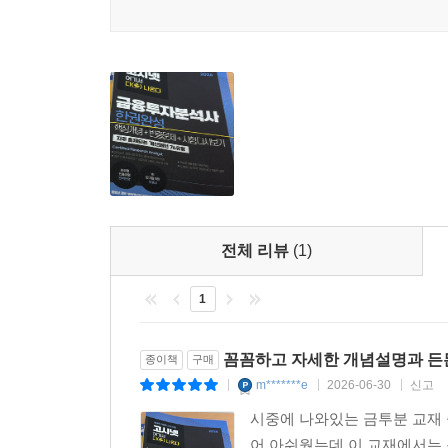
전체 리뷰
(1)
1
꼼꼼하고 자세한 개념설명과 든
종이책
구매
m*******e
2026-06-30
신고
|
|
|
시중에 나와있는 금투분 교재 
어 아쉬웠는데 이 교재에서는 