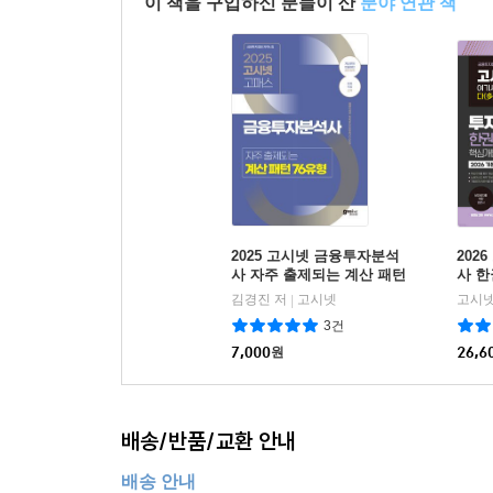
이 책을 구입하신 분들이 산
분야 연관 책
2025 고시넷 금융투자분석
202
사 자주 출제되는 계산 패턴
사 
76유형
문제
김경진 저
고시넷
고시넷
|
3건
7,000
원
26,6
배송/반품/교환 안내
배송 안내