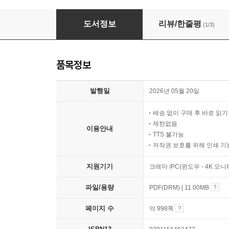
2026 고시넷 금융투자분석사 한권완성(핵심개
도서정보
리뷰/한줄평
(1/3)
품목정보
발행일
2026년 05월 20일
배송 없이 구매 후 바로 읽
제한없음
이용안내
TTS 불가능
저작권 보호를 위해 인쇄 기
지원기기
크레마 /PC(윈도우 - 4K 모
파일/용량
PDF(DRM) | 11.00MB
페이지 수
약 998쪽