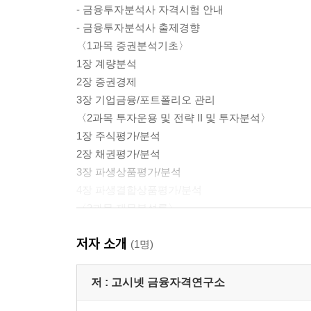
- 금융투자분석사 자격시험 안내
- 금융투자분석사 출제경향
〈1과목 증권분석기초〉
1장 계량분석
2장 증권경제
3장 기업금융/포트폴리오 관리
〈2과목 투자운용 및 전략 II 및 투자분석〉
1장 주식평가/분석
2장 채권평가/분석
3장 파생상품평가/분석
4장 파생결합상품평가/분석
〈3과목 재무분석론〉
1장 재무제표론
저자 소개
2장 기업가치평가/분석
(1명)
〈4과목 증권법규 및 직무윤리〉
1장 자본시장 관련 법규
저 :
고시넷 금융자격연구소
2장 회사법