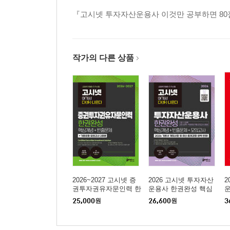
3장 직무윤리
『고시넷 투자자산운용사 이것만 공부하면 80
〈책속의 책_시험 다시보기〉
1회 19회(2021년)시험 다시보기
2회 20회(2022년)시험 다시보기
3회 21회(2023년)시험 다시보기
작가의 다른 상품
4회 22회(2024년)시험 다시보기
5회 23회(2025년)시험 다시보기
〈책속의 책_정답과 해설〉
1회 19회(2021년)시험 다시보기
2회 20회(2022년)시험 다시보기
3회 21회(2023년)시험 다시보기
4회 22회(2024년)시험 다시보기
5회 23회(2025년)시험 다시보기
〈책속의 책_자주 출제되는 계산 패턴 76유형〉
2026~2027 고시넷 증
2026 고시넷 투자자산
2
권투자권유자문인력 한
운용사 한권완성 핵심
자주 출제되는 계산 패턴 76유형
권완성(핵심개념+빈출
개념+빈출문제+모의고
면
25,000
원
26,600
원
3
문제+기출유형 모의고
사
사)