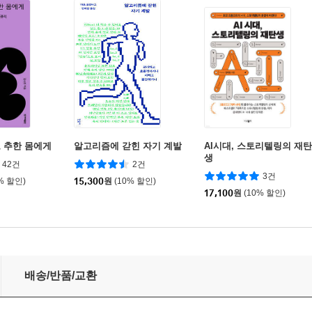
 추한 몸에게
알고리즘에 갇힌 자기 계발
AI시대, 스토리텔링의 재탄
생
42건
2건
3건
% 할인)
15,300
원
(10% 할인)
17,100
원
(10% 할인)
배송/반품/교환