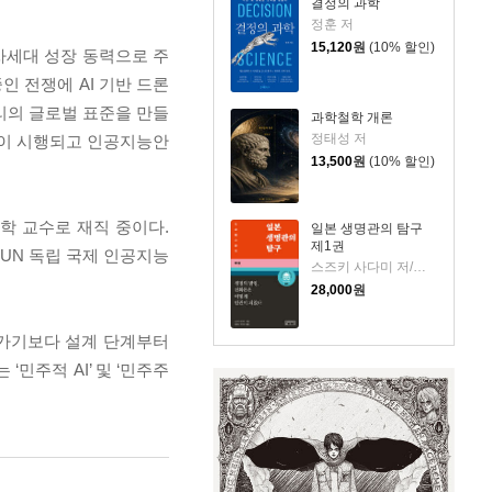
결정의 과학
정훈 저
15,120
원
(10% 할인)
 차세대 성장 동력으로 주
인 전쟁에 AI 기반 드론
 윤리의 글로벌 표준을 만들
과학철학 개론
정태성 저
법’이 시행되고 인공지능안
13,500
원
(10% 할인)
철학 교수로 재직 중이다.
일본 생명관의 탐구
제1권
 UN 독립 국제 인공지능
스즈키 사다미 저/김병진,박이진 역
28,000
원
려가기보다 설계 단계부터
민주적 AI’ 및 ‘민주주