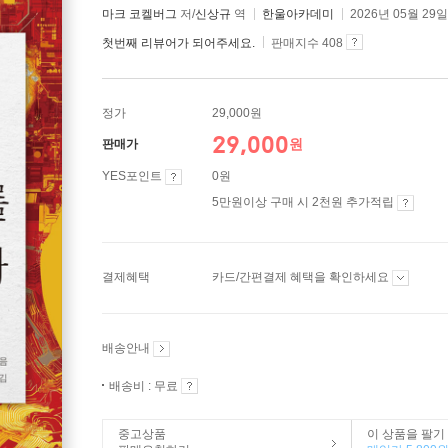
마크 코켈버그
저/
신상규
역
한울아카데미
2026년 05월 29일
첫번째 리뷰어가 되어주세요.
판매지수 408
정가
29,000원
29,000
원
판매가
YES포인트
0원
5만원이상 구매 시 2천원 추가적립
결제혜택
카드/간편결제 혜택을 확인하세요
배송안내
배송비 : 무료
중고상품
이 상품을 팔기