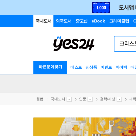
국내도서
외국도서
중고샵
eBook
크레마클럽
C
빠른분야찾기
베스트
신상품
이벤트
바이백
매
웰컴
국내도서
인문
철학/사상
과