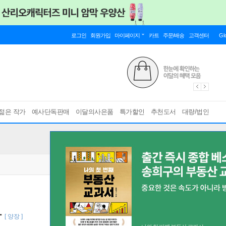
로그인
회원가입
마이페이지
카트
주문/배송
고객센터
Gl
젊은 작가
예사단독판매
이달의사은품
특가할인
추천도서
대량/법인
가
[ 양장 ]