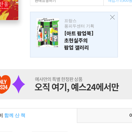
판매요청하기
매입가 5,800
프랑스
퐁피두센터 기획
[아트 팝업북]
초현실주의
팝업 갤러리
들이
함께 산 책