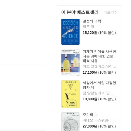
이 분야 베스트셀러
더보기
결정의 과학
정훈 저
15,120
원
(10% 할인)
기계가 언어를 사용한
다는 것에 대한 인문
학적 사유
마크 코켈버그,데이비드 J. 건컬 저/신동숙 역/손화철 감수
17,100
원
(10% 할인)
세상에서 제일 다정한
양자 책
짐 알칼릴리 저/김성훈 역
19,800
원
(10% 할인)
주인의 눈
마테오 파스퀴넬리 저/김상민 역/이광석 해제
27,000
원
(10% 할인)