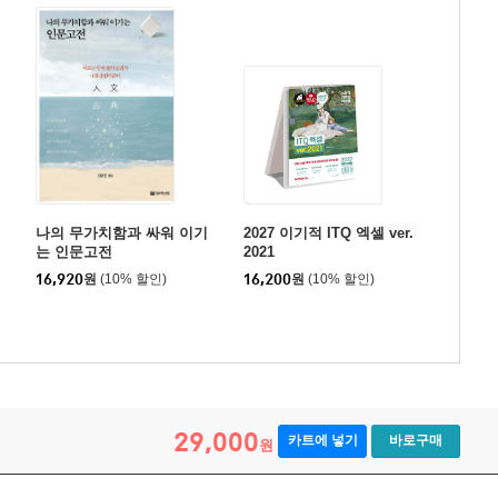
나의 무가치함과 싸워 이기
2027 이기적 ITQ 엑셀 ver.
는 인문고전
2021
16,920
원
(10% 할인)
16,200
원
(10% 할인)
29,000
카트에 넣기
바로구매
원