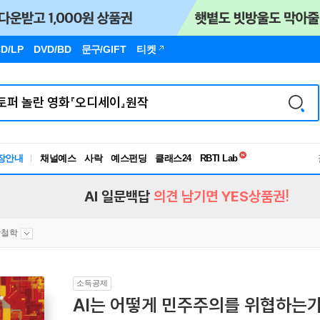
D/LP
DVD/BD
문구
/GIFT
티켓
독서유형검사
RBTI Lab
장안내
채널예스
사락
예스펀딩
클래스24
독서유형검사
AI 일문백답
의견 남기면 YES상품권!
학철학
소득공제
AI는 어떻게 민주주의를 위협하는