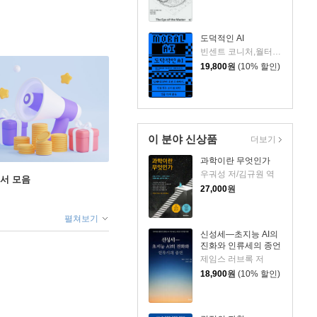
도덕적인 AI
빈센트 코니처,월터 시넛암스트롱,재나 셰익 보그 저/박초월 역
19,800
원
(10% 할인)
이 분야 신상품
더보기
과학이란 무엇인가
우궈성 저/김규원 역
도서 모음
27,000
원
펼쳐보기
신성세―초지능 AI의
진화와 인류세의 종언
제임스 러브록 저
18,900
원
(10% 할인)