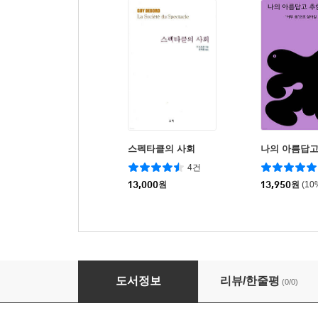
스펙타클의 사회
나의 아름답고
4건
13,000
원
13,950
원
(10
AI는 어떻게 민주주의를 위협하는가
도서정보
리뷰/한줄평
(0/0)