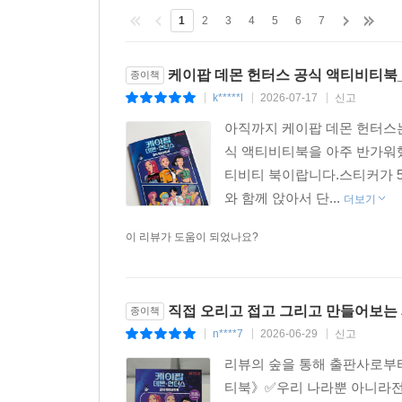
1
2
3
4
5
6
7
케이팝 데몬 헌터스 공식 액티비티
종이책
k*****l
2026-07-17
신고
|
|
|
아직까지 케이팝 데몬 헌터스
식 액티비티북을 아주 반가워
티비티 북이랍니다.스티커가 5
와 함께 앉아서 단...
더보기
이 리뷰가 도움이 되었나요?
직접 오리고 접고 그리고 만들어보는 
종이책
n****7
2026-06-29
신고
|
|
|
리뷰의 숲을 통해 출판사로부
티북》✅️우리 나라뿐 아니라전