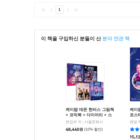
1
이 책을 구입하신 분들이 산
분야 연관 책
케이팝 데몬 헌터스 그림책
케이
+ 코믹북 + 다이어리 + 스
포스터
토리북 세트
OST
편집부 저
서울문화사
랜덤 
|
48,440
원
(10% 할인)
15,1