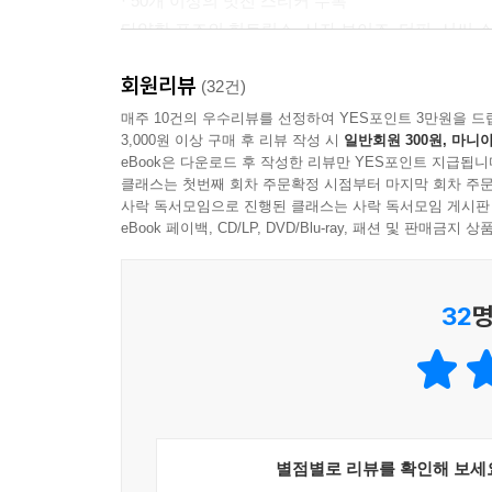
· 50개 이상의 멋진 스티커 수록
다양한 포즈의 헌트릭스, 사자 보이즈, 더피, 서씨 
· 어휘력이 쑥쑥 자라는 낱말 퍼즐 수록
회원리뷰
〈 글자 퍼즐과 가로세로 낱말 퍼즐을 풀며 〈케이팝
(32건)
매주 10건의 우수리뷰를 선정하여 YES포인트 3만원을 드
3,000원 이상 구매 후 리뷰 작성 시
일반회원 300원, 마니아
eBook은 다운로드 후 작성한 리뷰만 YES포인트 지급됩니
클래스는 첫번째 회차 주문확정 시점부터 마지막 회차 주문
사락 독서모임으로 진행된 클래스는 사락 독서모임 게시판
eBook 페이백, CD/LP, DVD/Blu-ray, 패션 및 판매금
32
명
별점별로 리뷰를 확인해 보세