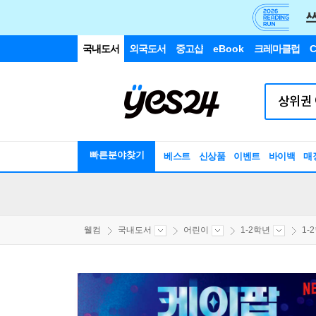
국내도서
외국도서
중고샵
eBook
크레마클럽
C
빠른분야찾기
베스트
신상품
이벤트
바이백
매
웰컴
국내도서
어린이
1-2학년
1-