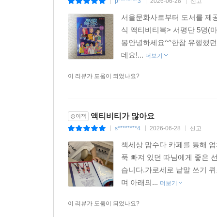
p********3
2026-06-28
신고
|
|
|
서울문화사로부터 도서를 제공받
식 액티비티북> 서평단 5명(마감
봉안녕하세요^^한참 유행했던
데요!...
더보기
이 리뷰가 도움이 되었나요?
액티비티가 많아요
종이책
s********4
2026-06-28
신고
|
|
|
책세상 맘수다 카페를 통해 
푹 빠져 있던 따님에게 좋은 
습니다.가로세로 낱말 쓰기 퀴
며 아래의...
더보기
이 리뷰가 도움이 되었나요?