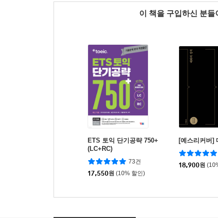
이 책을 구입하신 분
ETS 토익 단기공략 750+
[예스리커버]
(LC+RC)
73건
18,900
원
(10
17,550
원
(10% 할인)