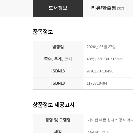
케이팝 데몬 헌터스 공식 액티비티북
도서정보
리뷰/한줄평
(32/1)
품목정보
발행일
2026년 05월 27일
쪽수, 무게, 크기
48쪽 | 220*301*15mm
ISBN13
9791173718496
ISBN10
1173718494
상품정보 제공고시
품명 및 모델명
케이팝 데몬 헌터스 공식 액
재질
상세설명참조