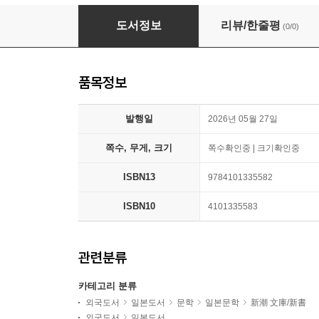
おやじはニ-チェ
도서정보
리뷰/한줄평
(0/0)
품목정보
발행일
2026년 05월 27일
쪽수, 무게, 크기
쪽수확인중 | 크기확인중
ISBN13
9784101335582
ISBN10
4101335583
관련분류
카테고리 분류
외국도서
일본도서
문학
일본문학
新潮 文庫/新書
외국도서
일본도서