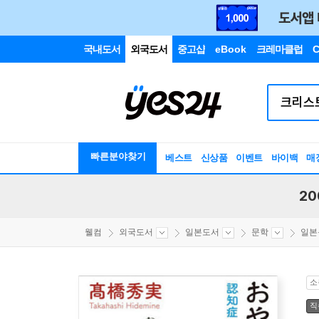
국내도서
외국도서
중고샵
eBook
크레마클럽
C
빠른분야찾기
베스트
신상품
이벤트
바이백
매
20
웰컴
외국도서
일본도서
문학
일본
소
직