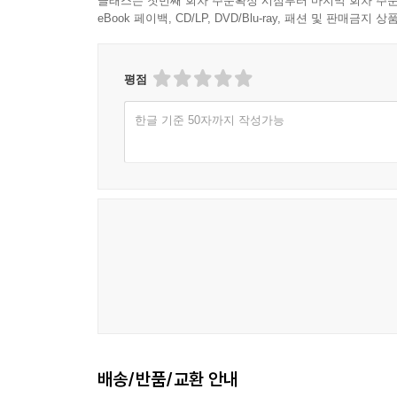
클래스는 첫번째 회차 주문확정 시점부터 마지막 회차 주문
eBook 페이백, CD/LP, DVD/Blu-ray, 패션 및 판매금
평점
한글 기준 50자까지 작성가능
배송/반품/교환 안내