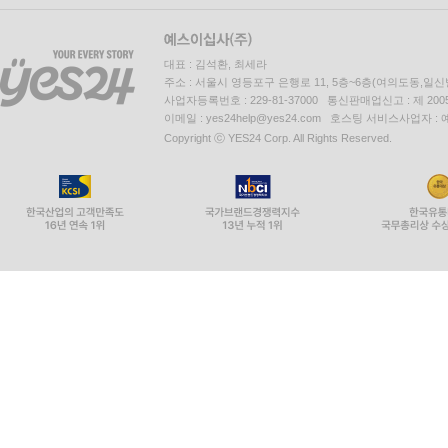
대표 : 김석환, 최세라
주소 : 서울시 영등포구 은행로 11, 5층~6층(여의도동,일신
사업자등록번호 : 229-81-37000 통신판매업신고 : 제 200
이메일 : yes24help@yes24.com 호스팅 서비스사업자 :
Copyright ⓒ YES24 Corp. All Rights Reserved.