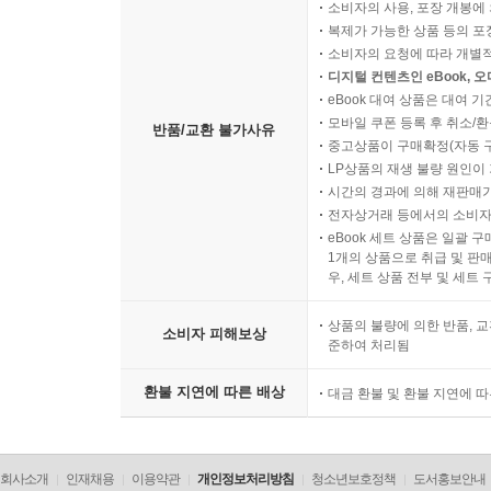
소비자의 사용, 포장 개봉에 
복제가 가능한 상품 등의 포장을 
소비자의 요청에 따라 개별
디지털 컨텐츠인 eBook, 
eBook 대여 상품은 대여 기
모바일 쿠폰 등록 후 취소/환
반품/교환 불가사유
중고상품이 구매확정(자동 
LP상품의 재생 불량 원인이 기
시간의 경과에 의해 재판매가
전자상거래 등에서의 소비자
eBook 세트 상품은 일괄 
1개의 상품으로 취급 및 판매
우, 세트 상품 전부 및 세트
상품의 불량에 의한 반품, 교
소비자 피해보상
준하여 처리됨
환불 지연에 따른 배상
대금 환불 및 환불 지연에 
회사소개
인재채용
이용약관
개인정보처리방침
청소년보호정책
도서홍보안내