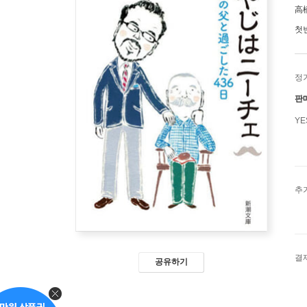
高
첫
정
판
Y
추
결
공유하기