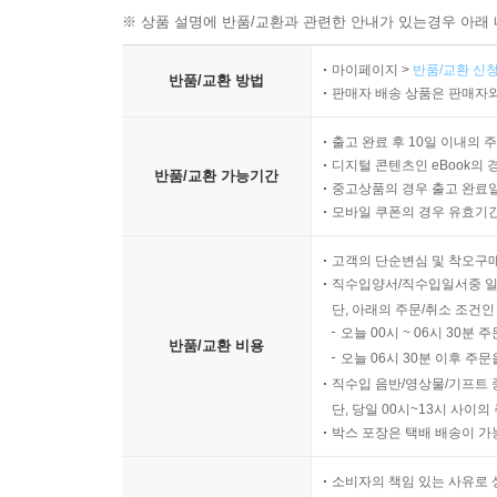
※ 상품 설명에 반품/교환과 관련한 안내가 있는경우 아래 
마이페이지 >
반품/교환 신청
반품/교환 방법
판매자 배송 상품은 판매자와
출고 완료 후 10일 이내의 
디지털 콘텐츠인 eBook의 
반품/교환 가능기간
중고상품의 경우 출고 완료일
모바일 쿠폰의 경우 유효기간(
고객의 단순변심 및 착오구
직수입양서/직수입일서중 일
단, 아래의 주문/취소 조건인
오늘 00시 ~ 06시 30분 
반품/교환 비용
오늘 06시 30분 이후 주문
직수입 음반/영상물/기프트 
단, 당일 00시~13시 사이
박스 포장은 택배 배송이 가
소비자의 책임 있는 사유로 