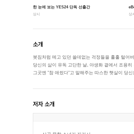
한 눈에 보는 YES24 단독 선출간
e
상시
상
소개
봇짐처럼 메고 있던 쓸데없는 걱정들을 훌훌 털어버리
당신의 삶이 유독 고단한 날, 야생화 곁에서 조용히
그곳엔 "참 애썼다"고 말해주는 따스한 햇살이 당신
저자 소개