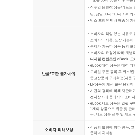
오늘 06시 30분 이후 주문
직수입 음반/영상물/기프트 
단, 당일 00시~13시 사이
박스 포장은 택배 배송이 가
소비자의 책임 있는 사유로 
소비자의 사용, 포장 개봉에 
복제가 가능한 상품 등의 포장을 
소비자의 요청에 따라 개별
디지털 컨텐츠인 eBook, 
eBook 대여 상품은 대여 기
모바일 쿠폰 등록 후 취소/환
반품/교환 불가사유
중고상품이 구매확정(자동 
LP상품의 재생 불량 원인이 기
시간의 경과에 의해 재판매가
전자상거래 등에서의 소비자
eBook 세트 상품은 일괄 
1개의 상품으로 취급 및 판매
우, 세트 상품 전부 및 세트
상품의 불량에 의한 반품, 교
소비자 피해보상
준하여 처리됨