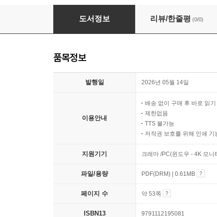
찔레꽃
도서정보
리뷰/한줄평
(0/0)
품목정보
발행일
2026년 05월 14일
배송 없이 구매 후 바로 읽
제한없음
이용안내
TTS 불가능
저작권 보호를 위해 인쇄 기
지원기기
크레마 /PC(윈도우 - 4K 모
파일/용량
PDF(DRM) | 0.61MB
페이지 수
약 53쪽
ISBN13
9791112195081