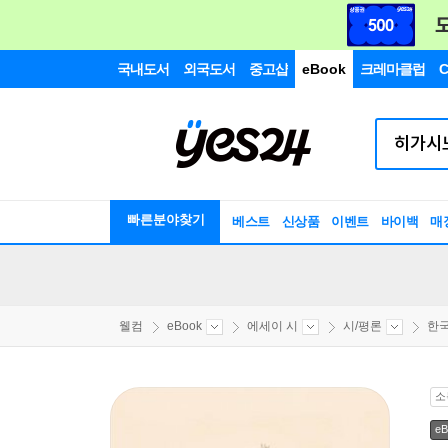
국내도서
외국도서
중고샵
eBook
크레마클럽
C
빠른분야찾기
베스트
신상품
이벤트
바이백
매
웰컴
eBook
에세이 시
시/평론
한국
소
eB