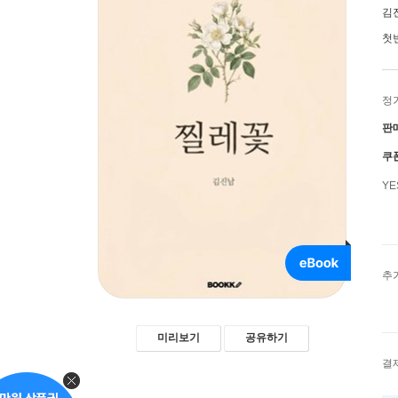
김
첫
정
판
쿠
Y
추
미리보기
공유하기
결