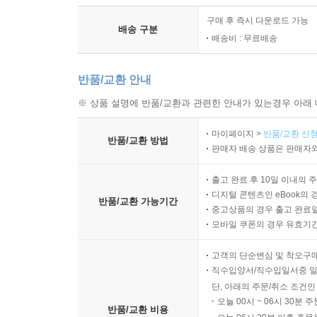
구매 후 즉시 다운로드 가능
배송 구분
배송비 : 무료배송
반품/교환 안내
※ 상품 설명에 반품/교환과 관련한 안내가 있는경우 아래 
마이페이지 >
반품/교환 신청
반품/교환 방법
판매자 배송 상품은 판매자와
출고 완료 후 10일 이내의 
디지털 콘텐츠인 eBook의 
반품/교환 가능기간
중고상품의 경우 출고 완료일
모바일 쿠폰의 경우 유효기간(
고객의 단순변심 및 착오구
직수입양서/직수입일서중 일
단, 아래의 주문/취소 조건인
오늘 00시 ~ 06시 30분 
반품/교환 비용