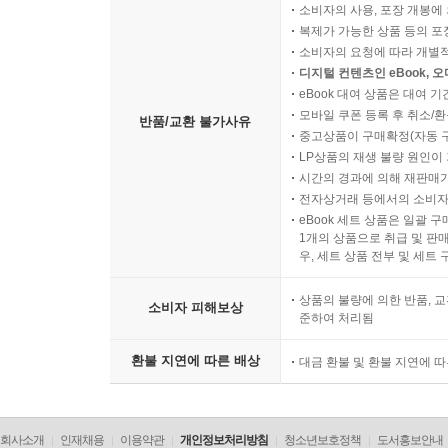
소비자의 사용, 포장 개봉에 
복제가 가능한 상품 등의 포장을 
소비자의 요청에 따라 개별
디지털 컨텐츠인 eBook, 
eBook 대여 상품은 대여 기
모바일 쿠폰 등록 후 취소/환
반품/교환 불가사유
중고상품이 구매확정(자동 
LP상품의 재생 불량 원인이 기
시간의 경과에 의해 재판매가
전자상거래 등에서의 소비자
eBook 세트 상품은 일괄 
1개의 상품으로 취급 및 판매
우, 세트 상품 전부 및 세트
상품의 불량에 의한 반품, 교
소비자 피해보상
준하여 처리됨
환불 지연에 따른 배상
대금 환불 및 환불 지연에 
회사소개
인재채용
이용약관
개인정보처리방침
청소년보호정책
도서홍보안내