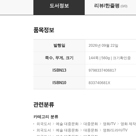
The World of the Odyssey: A Visual Journey
도서정보
리뷰/한줄평
(0/0)
품목정보
발행일
2026년 09월 22일
쪽수, 무게, 크기
144쪽 | 560g | 크기확인중
ISBN13
9798337406817
ISBN10
833740681X
관련분류
카테고리 분류
외국도서
예술 대중문화
대중문화
영화/TV
영화 제작
외국도서
예술 대중문화
대중문화
영화/드라마/TV