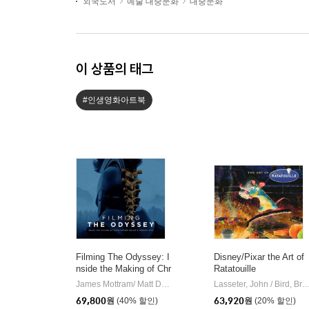
외국도서
예술 대중문화
대중문화
이 상품의 태그
#인생영화아트북
Filming The Odyssey: I
Disney/Pixar the Art of
nside the Making of Chr
Ratatouille
istopher Nolan's Modern
James Mottram/ Matt Damon (FRW)
Insight Editions
Lasseter, John / Bird,
|
Epic
69,800
원
(40% 할인)
63,920
원
(20% 할인)