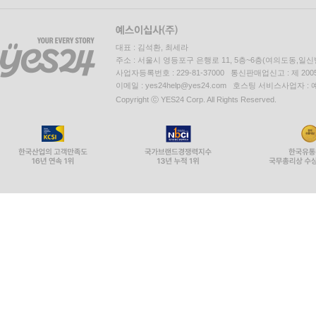
대표 : 김석환, 최세라
주소 : 서울시 영등포구 은행로 11, 5층~6층(여의도동,일신
사업자등록번호 : 229-81-37000 통신판매업신고 : 제 200
이메일 : yes24help@yes24.com 호스팅 서비스사업자 :
Copyright ⓒ YES24 Corp. All Rights Reserved.