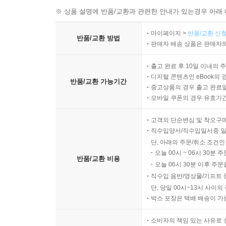
※ 상품 설명에 반품/교환과 관련한 안내가 있는경우 아래 
마이페이지 >
반품/교환 신청
반품/교환 방법
판매자 배송 상품은 판매자와
출고 완료 후 10일 이내의 
디지털 콘텐츠인 eBook의 
반품/교환 가능기간
중고상품의 경우 출고 완료일
모바일 쿠폰의 경우 유효기간(
고객의 단순변심 및 착오구
직수입양서/직수입일서중 일
단, 아래의 주문/취소 조건인
오늘 00시 ~ 06시 30분 
반품/교환 비용
오늘 06시 30분 이후 주문
직수입 음반/영상물/기프트 
단, 당일 00시~13시 사이
박스 포장은 택배 배송이 가
소비자의 책임 있는 사유로 