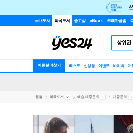
국내도서
외국도서
중고샵
eBook
크레마클럽
C
빠른분야찾기
베스트
신상품
이벤트
바이백
매
웰컴
외국도서
예술 대중문화
대중문화