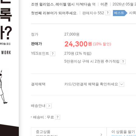
조앤 윌리엄스
,
레이첼 뎀시
저/
박다솜
역
이콘
2026년 05월 
사회학
첫번째 리뷰어가 되어주세요.
판매지수 552
베스트
정가
27,000원
24,300
원
판매가
(10% 할인)
YES포인트
270원 (1% 적립)
5만원이상 구매 시 2천원 추가적립
결제혜택
카드/간편결제 혜택을 확인하세요
배송안내
배송비 : 무료
중고상품
이 상품을 팔기