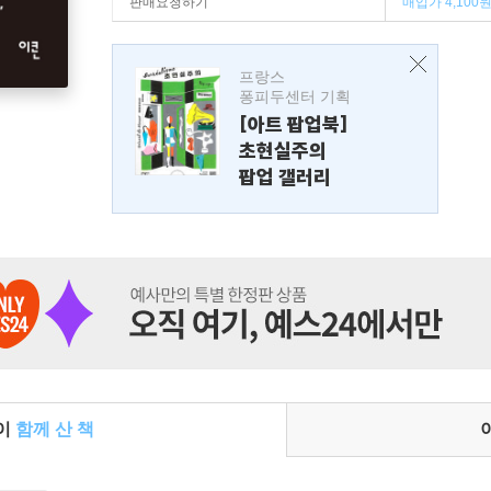
판매요청하기
매입가 4,100
프랑스
퐁피두센터 기획
[아트 팝업북]
초현실주의
팝업 갤러리
들이
함께 산 책