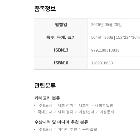
품목정보
발행일
2026년 05월 20일
쪽수, 무게, 크기
504쪽 | 860g | 152*224*30
ISBN13
9791189318833
ISBN10
1189318830
관련분류
카테고리 분류
국내도서
사회 정치
사회학
사회학일반
국내도서
사회 정치
여성/젠더
여성문제
수상내역 및 미디어 추천 분류
국내도서
미디어 추천
동아일보