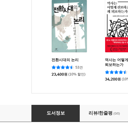
전환시대의 논리
역사는 어떻게
퇴보하는가
53건
23,400
원
(10% 할인)
34,200
원
(1
왜 여성은 일할수록 불리해질까?
도서정보
리뷰/한줄평
(0/0)