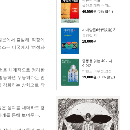
올랜도 패터슨 저/김혁 역
46,550
원
(5% 할인)
시대담론(時代談論) 2
류영철 저
질문에서 출발해, 직장에
18,000
원
엄스는 미국에서 ‘여성과
중동을 읽는 40가지
이야기
패턴을 체계적으로 정리한
박현도,이수정,양정아 저
 행동하면 무능하다는 인
19,800
원
(10% 할인)
을 강화하는 방향으로 작
같은 성과를 내더라도 평
사례를 통해 보여준다.