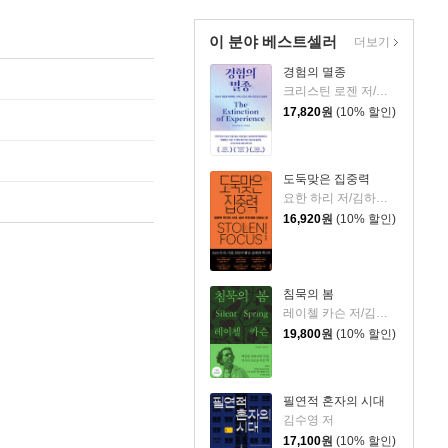
이 분야 베스트셀러
더보기
경험의 멸종
크리스틴 로젠 저/이영래 역
17,820
원
(10% 할인)
도둑맞은 집중력
요한 하리 저/김하현 역
16,920
원
(10% 할인)
침묵의 봄
레이첼 카슨 저/김은령 역/홍욱희 감수
19,800
원
(10% 할인)
필연적 혼자의 시대
김수영 저
17,100
원
(10% 할인)