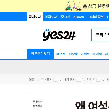
국내도서
외국도서
중고샵
eBook
크레마클럽
C
빠른분야찾기
베스트
신상품
이벤트
바이백
매
웰컴
국내도서
사회 정치
사회학