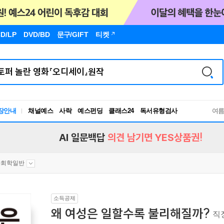
D/LP
DVD/BD
문구
/GIFT
티켓
장안내
채널예스
사락
예스펀딩
클래스24
독서유형검사
여
RBTI Lab
독서유형검사
AI 일문백답
의견 남기면 YES상품권!
사회학일반
소득공제
왜 여성은 일할수록 불리해질까?
직