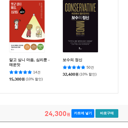
알고 싶니 마음, 심리툰 -
보수의 정신
매운맛
50건
14건
32,400
원
(10% 할인)
15,300
원
(10% 할인)
24,300
카트에 넣기
바로구매
원