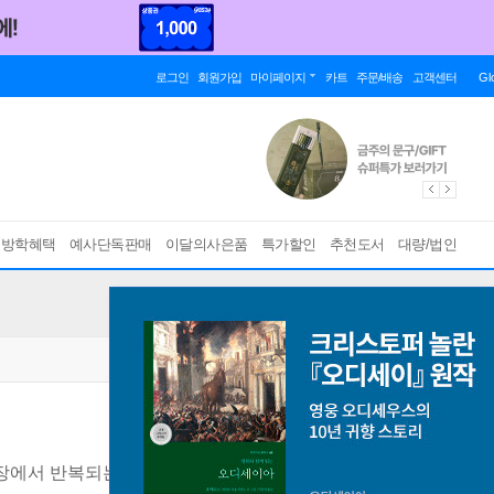
로그인
회원가입
마이페이지
카트
주문/배송
고객센터
Gl
름방학혜택
예사단독판매
이달의사은품
특가할인
추천도서
대량/법인
장에서 반복되는 네 가지 편견