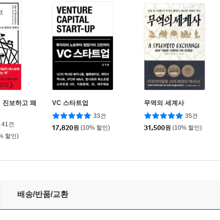
 진보하고 왜
VC 스타트업
무역의 세계사
33건
35건
41건
17,820
원
(10% 할인)
31,500
원
(10% 할인)
0% 할인)
배송/반품/교환