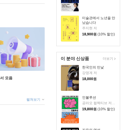
미술관에서 노년을 만
났습니다
주지현 저
18,900
원
(10% 할인)
이 분야 신상품
더보기
한국인의 민낯
강영계 저
도서 모음
18,000
원
인볼루션
펼쳐보기
공라오 컬렉티브 저/홍명교 역
19,800
원
(10% 할인)
자유의 역설